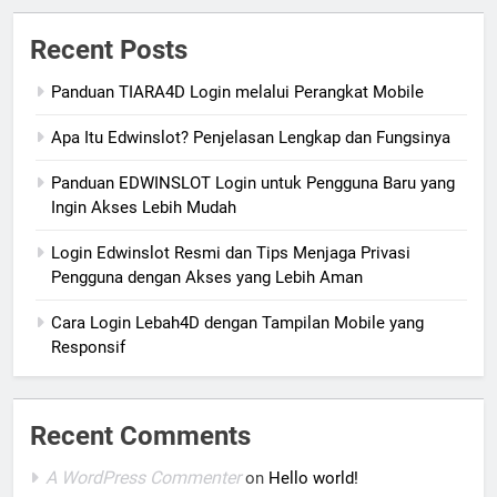
Recent Posts
Panduan TIARA4D Login melalui Perangkat Mobile
Apa Itu Edwinslot? Penjelasan Lengkap dan Fungsinya
Panduan EDWINSLOT Login untuk Pengguna Baru yang
Ingin Akses Lebih Mudah
Login Edwinslot Resmi dan Tips Menjaga Privasi
Pengguna dengan Akses yang Lebih Aman
Cara Login Lebah4D dengan Tampilan Mobile yang
Responsif
Recent Comments
A WordPress Commenter
on
Hello world!