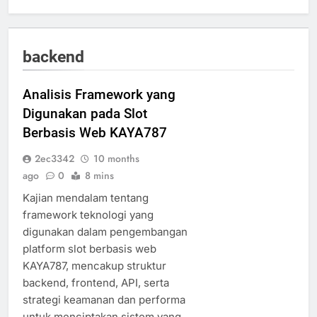
backend
Analisis Framework yang
Digunakan pada Slot
Berbasis Web KAYA787
2ec3342
10 months
ago
0
8 mins
Kajian mendalam tentang
framework teknologi yang
digunakan dalam pengembangan
platform slot berbasis web
KAYA787, mencakup struktur
backend, frontend, API, serta
strategi keamanan dan performa
untuk menciptakan sistem yang