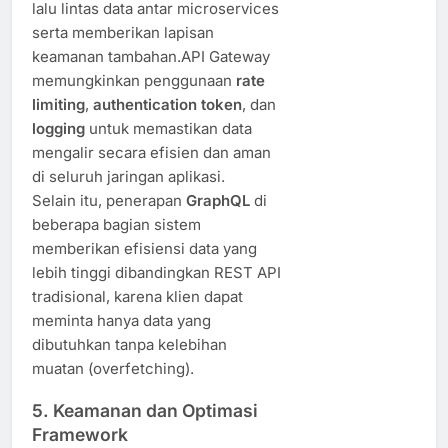
lalu lintas data antar microservices
serta memberikan lapisan
keamanan tambahan.API Gateway
memungkinkan penggunaan
rate
limiting
,
authentication token
, dan
logging
untuk memastikan data
mengalir secara efisien dan aman
di seluruh jaringan aplikasi.
Selain itu, penerapan
GraphQL
di
beberapa bagian sistem
memberikan efisiensi data yang
lebih tinggi dibandingkan REST API
tradisional, karena klien dapat
meminta hanya data yang
dibutuhkan tanpa kelebihan
muatan (overfetching).
5. Keamanan dan Optimasi
Framework