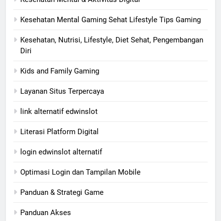
Kesehatan Mental Gaming Sehat Lifestyle Tips Gaming
Kesehatan, Nutrisi, Lifestyle, Diet Sehat, Pengembangan
Diri
Kids and Family Gaming
Layanan Situs Terpercaya
link alternatif edwinslot
Literasi Platform Digital
login edwinslot alternatif
Optimasi Login dan Tampilan Mobile
Panduan & Strategi Game
Panduan Akses