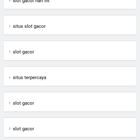
slot gacor hari ini
situs slot gacor
slot gacor
situs terpercaya
slot gacor
slot gacor