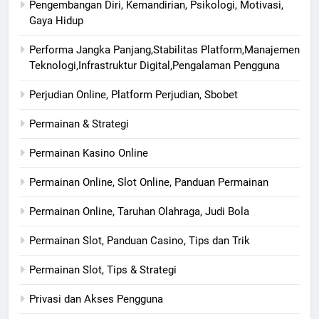
Pengembangan Diri, Kemandirian, Psikologi, Motivasi,
Gaya Hidup
Performa Jangka Panjang,Stabilitas Platform,Manajemen
Teknologi,Infrastruktur Digital,Pengalaman Pengguna
Perjudian Online, Platform Perjudian, Sbobet
Permainan & Strategi
Permainan Kasino Online
Permainan Online, Slot Online, Panduan Permainan
Permainan Online, Taruhan Olahraga, Judi Bola
Permainan Slot, Panduan Casino, Tips dan Trik
Permainan Slot, Tips & Strategi
Privasi dan Akses Pengguna