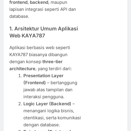
frontend
,
backend
, maupun
lapisan integrasi seperti API dan
database.
1. Arsitektur Umum Aplikasi
Web KAYA787
Aplikasi berbasis web seperti
KAYA787 biasanya dibangun
dengan konsep
three-tier
architecture
, yang terdiri dari:
Presentation Layer
(Frontend)
– bertanggung
jawab atas tampilan dan
interaksi pengguna.
Logic Layer (Backend)
–
menangani logika bisnis,
otentikasi, serta komunikasi
dengan database.