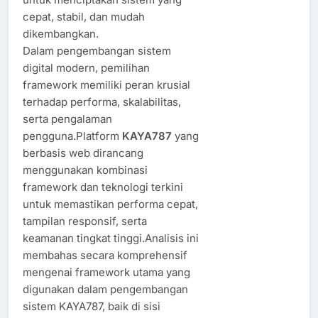
cepat, stabil, dan mudah
dikembangkan.
Dalam pengembangan sistem
digital modern, pemilihan
framework memiliki peran krusial
terhadap performa, skalabilitas,
serta pengalaman
pengguna.Platform
KAYA787
yang
berbasis web dirancang
menggunakan kombinasi
framework dan teknologi terkini
untuk memastikan performa cepat,
tampilan responsif, serta
keamanan tingkat tinggi.Analisis ini
membahas secara komprehensif
mengenai framework utama yang
digunakan dalam pengembangan
sistem KAYA787, baik di sisi