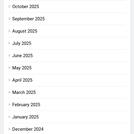
October 2025
September 2025
August 2025
July 2025
June 2025
May 2025
April 2025
March 2025
February 2025
January 2025
December 2024