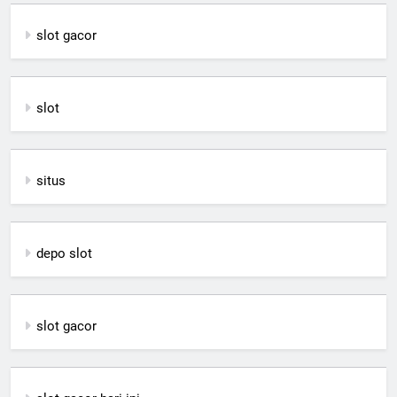
slot gacor
slot
situs
depo slot
slot gacor