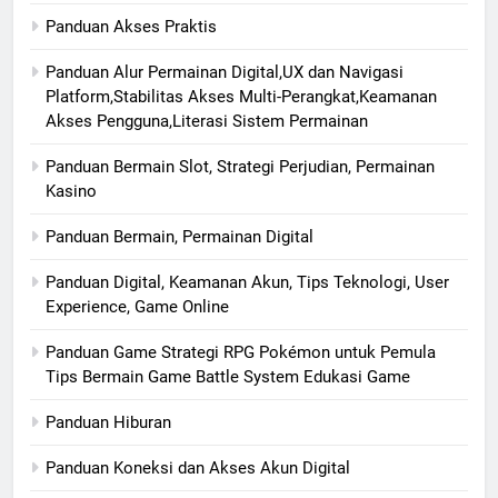
Panduan Akses Praktis
Panduan Alur Permainan Digital,UX dan Navigasi
Platform,Stabilitas Akses Multi-Perangkat,Keamanan
Akses Pengguna,Literasi Sistem Permainan
Panduan Bermain Slot, Strategi Perjudian, Permainan
Kasino
Panduan Bermain, Permainan Digital
Panduan Digital, Keamanan Akun, Tips Teknologi, User
Experience, Game Online
Panduan Game Strategi RPG Pokémon untuk Pemula
Tips Bermain Game Battle System Edukasi Game
Panduan Hiburan
Panduan Koneksi dan Akses Akun Digital