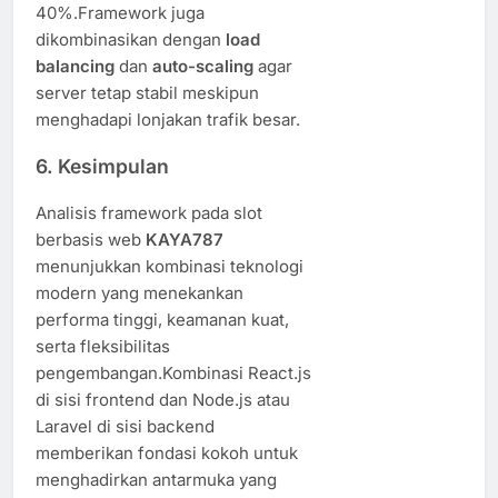
40%.Framework juga
dikombinasikan dengan
load
balancing
dan
auto-scaling
agar
server tetap stabil meskipun
menghadapi lonjakan trafik besar.
6. Kesimpulan
Analisis framework pada slot
berbasis web
KAYA787
menunjukkan kombinasi teknologi
modern yang menekankan
performa tinggi, keamanan kuat,
serta fleksibilitas
pengembangan.Kombinasi React.js
di sisi frontend dan Node.js atau
Laravel di sisi backend
memberikan fondasi kokoh untuk
menghadirkan antarmuka yang