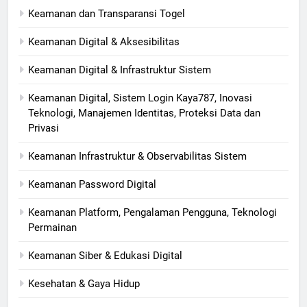
Keamanan dan Transparansi Togel
Keamanan Digital & Aksesibilitas
Keamanan Digital & Infrastruktur Sistem
Keamanan Digital, Sistem Login Kaya787, Inovasi
Teknologi, Manajemen Identitas, Proteksi Data dan
Privasi
Keamanan Infrastruktur & Observabilitas Sistem
Keamanan Password Digital
Keamanan Platform, Pengalaman Pengguna, Teknologi
Permainan
Keamanan Siber & Edukasi Digital
Kesehatan & Gaya Hidup