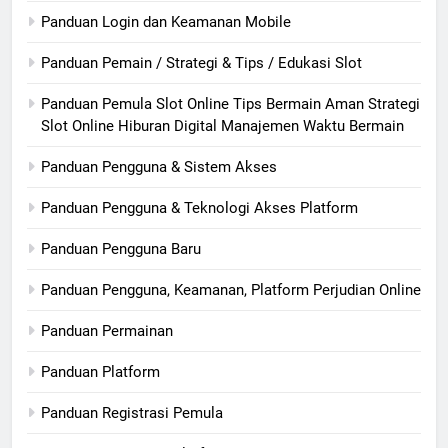
Panduan Login dan Keamanan Mobile
Panduan Pemain / Strategi & Tips / Edukasi Slot
Panduan Pemula Slot Online Tips Bermain Aman Strategi
Slot Online Hiburan Digital Manajemen Waktu Bermain
Panduan Pengguna & Sistem Akses
Panduan Pengguna & Teknologi Akses Platform
Panduan Pengguna Baru
Panduan Pengguna, Keamanan, Platform Perjudian Online
Panduan Permainan
Panduan Platform
Panduan Registrasi Pemula