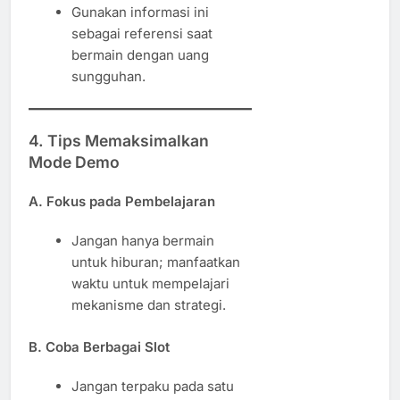
Gunakan informasi ini
sebagai referensi saat
bermain dengan uang
sungguhan.
4.
Tips Memaksimalkan
Mode Demo
A. Fokus pada Pembelajaran
Jangan hanya bermain
untuk hiburan; manfaatkan
waktu untuk mempelajari
mekanisme dan strategi.
B. Coba Berbagai Slot
Jangan terpaku pada satu