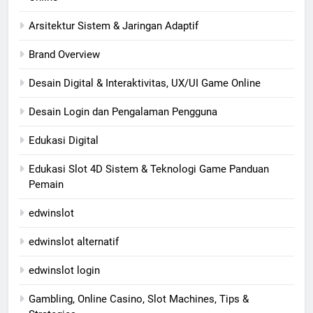
Arsitektur Sistem & Jaringan Adaptif
Brand Overview
Desain Digital & Interaktivitas, UX/UI Game Online
Desain Login dan Pengalaman Pengguna
Edukasi Digital
Edukasi Slot 4D Sistem & Teknologi Game Panduan
Pemain
edwinslot
edwinslot alternatif
edwinslot login
Gambling, Online Casino, Slot Machines, Tips &