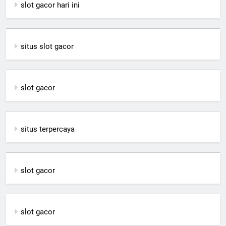
slot gacor hari ini
situs slot gacor
slot gacor
situs terpercaya
slot gacor
slot gacor