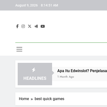
Skip
August 9, 2026
8:14:52 AM
to
content
Xci
Dapatkan H
rangkat Mobile
Apa Itu Edwinslot? Penjelasan Lengkap 
1 Month Ago
HEADLINES
Home
best quick games