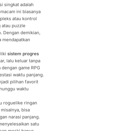
si singkat adalah
emacam ini biasanya
leks atau kontrol
 atau puzzle
. Dengan demikian,
sa mendapatkan
liki
sistem progres
r, lalu keluar tanpa
eda dengan game RPG
estasi waktu panjang.
di pilihan favorit
menunggu waktu
u roguelike ringan
 misalnya, bisa
gan narasi panjang.
menyelesaikan satu
skan meski hanya