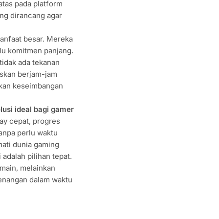
atas pada platform
ang dirancang agar
manfaat besar. Mereka
lu komitmen panjang.
tidak ada tekanan
iskan berjam-jam
rkan keseimbangan
lusi ideal bagi gamer
y cepat, progres
 tanpa perlu waktu
mati dunia gaming
adalah pilihan tepat.
rmain, melainkan
enangan dalam waktu