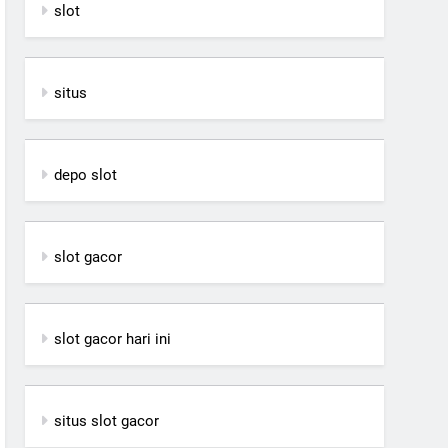
slot
situs
depo slot
slot gacor
slot gacor hari ini
situs slot gacor