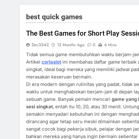
best quick games
The Best Games for Short Play Sessi
2ec3342
12 Months Ago
0
6 Mins
Tidak semua game membutuhkan waktu berjam-jam 
Artikel
corlaslot
ini membahas daftar game terbaik 
singkat, ideal bagi mereka yang memiliki jadwal pada
merasakan keseruan bermain.
Di era modern dengan rutinitas yang padat, tidak s
waktu untuk menghabiskan berjam-jam di depan l
sebuah game. Banyak pemain mencari
game yang b
sesi singkat
, entah itu 10, 20, atau 30 menit. Untun
semakin menyadari kebutuhan ini dengan menghadi
dirancang agar tetap seru meski dimainkan sebent
sangat cocok bagi pekerja sibuk, pelajar dengan jad
bahkan mereka yang hanya ingin bermain sebentar 