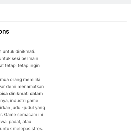
ons
untuk dinikmati.
untuk sesi bermain
t tetapi tetap ingin
emua orang memiliki
ayar demi menamatkan
isa dinikmati dalam
gnya, industri game
rkan judul-judul yang
ar. Game semacam ini
wal padat, atau
untuk melepas stres.