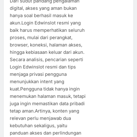
Dari sudut pandang pengalaman
digital, akses yang aman bukan
hanya soal berhasil masuk ke
akun.Login Edwinslot resmi yang
baik harus memperhatikan seluruh
proses, mulai dari perangkat,
browser, koneksi, halaman akses,
hingga kebiasaan keluar dari akun.
Secara analisis, pencarian seperti
Login Edwinslot resmi dan tips
menjaga privasi pengguna
menunjukkan intent yang
kuat.Pengguna tidak hanya ingin
menemukan halaman masuk, tetapi
juga ingin memastikan data pribadi
tetap aman.Artinya, konten yang
relevan perlu menjawab dua
kebutuhan sekaligus, yaitu
panduan akses dan perlindungan