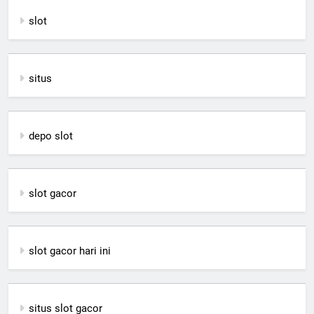
slot
situs
depo slot
slot gacor
slot gacor hari ini
situs slot gacor