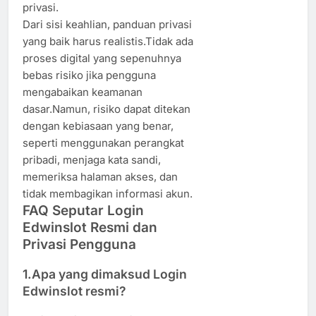
privasi.
Dari sisi keahlian, panduan privasi
yang baik harus realistis.Tidak ada
proses digital yang sepenuhnya
bebas risiko jika pengguna
mengabaikan keamanan
dasar.Namun, risiko dapat ditekan
dengan kebiasaan yang benar,
seperti menggunakan perangkat
pribadi, menjaga kata sandi,
memeriksa halaman akses, dan
tidak membagikan informasi akun.
FAQ Seputar Login
Edwinslot Resmi dan
Privasi Pengguna
1.Apa yang dimaksud Login
Edwinslot resmi?