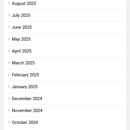
August 2025
July 2025
June 2025
May 2025
April 2025
March 2025
February 2025
January 2025
December 2024
November 2024
October 2024