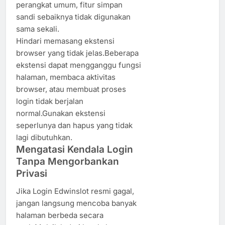
perangkat umum, fitur simpan
sandi sebaiknya tidak digunakan
sama sekali.
Hindari memasang ekstensi
browser yang tidak jelas.Beberapa
ekstensi dapat mengganggu fungsi
halaman, membaca aktivitas
browser, atau membuat proses
login tidak berjalan
normal.Gunakan ekstensi
seperlunya dan hapus yang tidak
lagi dibutuhkan.
Mengatasi Kendala Login
Tanpa Mengorbankan
Privasi
Jika Login Edwinslot resmi gagal,
jangan langsung mencoba banyak
halaman berbeda secara