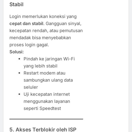
Stabil
Login memerlukan koneksi yang
cepat dan stabil
. Gangguan sinyal,
kecepatan rendah, atau pemutusan
mendadak bisa menyebabkan
proses login gagal.
Solusi:
Pindah ke jaringan Wi-Fi
yang lebih stabil
Restart modem atau
sambungkan ulang data
seluler
Uji kecepatan internet
menggunakan layanan
seperti Speedtest
5.
Akses Terblokir oleh ISP