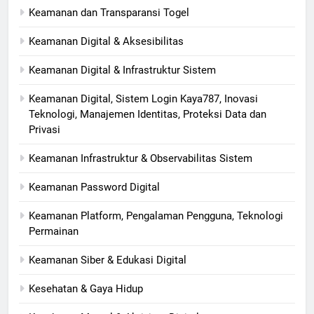
Keamanan dan Transparansi Togel
Keamanan Digital & Aksesibilitas
Keamanan Digital & Infrastruktur Sistem
Keamanan Digital, Sistem Login Kaya787, Inovasi
Teknologi, Manajemen Identitas, Proteksi Data dan
Privasi
Keamanan Infrastruktur & Observabilitas Sistem
Keamanan Password Digital
Keamanan Platform, Pengalaman Pengguna, Teknologi
Permainan
Keamanan Siber & Edukasi Digital
Kesehatan & Gaya Hidup