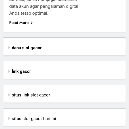
data akun agar pengalaman digital
Anda tetap optimal.
Read More
dana slot gacor
link gacor
situs link slot gacor
situs slot gacor hari ini