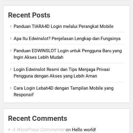
Recent Posts
Panduan TIARA4D Login melalui Perangkat Mobile
Apa Itu Edwinslot? Penjelasan Lengkap dan Fungsinya
Panduan EDWINSLOT Login untuk Pengguna Baru yang
Ingin Akses Lebih Mudah
Login Edwinslot Resmi dan Tips Menjaga Privasi
Pengguna dengan Akses yang Lebih Aman
Cara Login Lebah4D dengan Tampilan Mobile yang
Responsif
Recent Comments
A WordPress Commenter
on
Hello world!