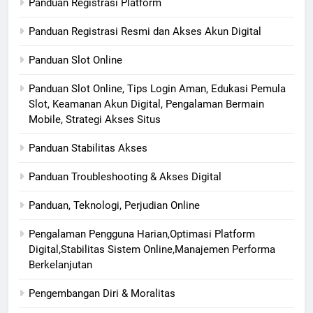
Panduan Registrasi Platform
Panduan Registrasi Resmi dan Akses Akun Digital
Panduan Slot Online
Panduan Slot Online, Tips Login Aman, Edukasi Pemula
Slot, Keamanan Akun Digital, Pengalaman Bermain
Mobile, Strategi Akses Situs
Panduan Stabilitas Akses
Panduan Troubleshooting & Akses Digital
Panduan, Teknologi, Perjudian Online
Pengalaman Pengguna Harian,Optimasi Platform
Digital,Stabilitas Sistem Online,Manajemen Performa
Berkelanjutan
Pengembangan Diri & Moralitas