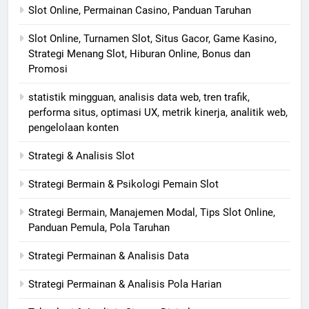
Slot Online, Permainan Casino, Panduan Taruhan
Slot Online, Turnamen Slot, Situs Gacor, Game Kasino,
Strategi Menang Slot, Hiburan Online, Bonus dan
Promosi
statistik mingguan, analisis data web, tren trafik,
performa situs, optimasi UX, metrik kinerja, analitik web,
pengelolaan konten
Strategi & Analisis Slot
Strategi Bermain & Psikologi Pemain Slot
Strategi Bermain, Manajemen Modal, Tips Slot Online,
Panduan Pemula, Pola Taruhan
Strategi Permainan & Analisis Data
Strategi Permainan & Analisis Pola Harian