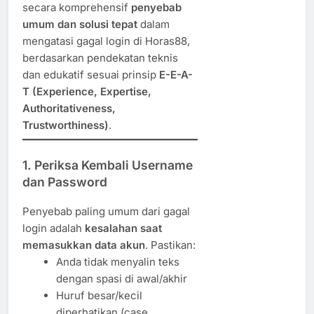
secara komprehensif
penyebab
umum dan solusi tepat
dalam
mengatasi gagal login di Horas88,
berdasarkan pendekatan teknis
dan edukatif sesuai prinsip
E-E-A-
T (Experience, Expertise,
Authoritativeness,
Trustworthiness)
.
1.
Periksa Kembali Username
dan Password
Penyebab paling umum dari gagal
login adalah
kesalahan saat
memasukkan data akun
. Pastikan:
Anda tidak menyalin teks
dengan spasi di awal/akhir
Huruf besar/kecil
diperhatikan (case