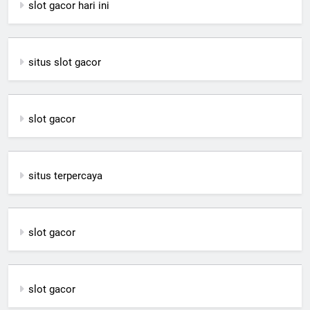
slot gacor hari ini
situs slot gacor
slot gacor
situs terpercaya
slot gacor
slot gacor