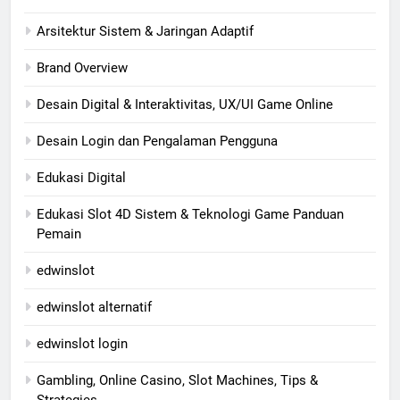
Arsitektur Sistem & Jaringan Adaptif
Brand Overview
Desain Digital & Interaktivitas, UX/UI Game Online
Desain Login dan Pengalaman Pengguna
Edukasi Digital
Edukasi Slot 4D Sistem & Teknologi Game Panduan
Pemain
edwinslot
edwinslot alternatif
edwinslot login
Gambling, Online Casino, Slot Machines, Tips &