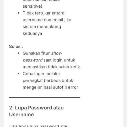
sensitive)
Tidak tertukar antara
username dan email jika
sistem mendukung
keduanya
Solusi:
Gunakan fitur
show
password
saat login untuk
memastikan tidak salah ketik
Coba login melalui
perangkat berbeda untuk
mengeliminasi autofill error
2.
Lupa Password atau
Username
Jika Anda lupa password atau