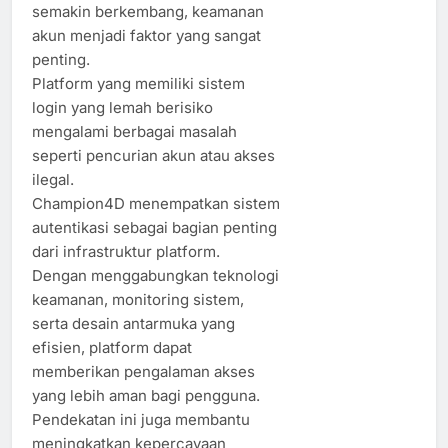
semakin berkembang, keamanan
akun menjadi faktor yang sangat
penting.
Platform yang memiliki sistem
login yang lemah berisiko
mengalami berbagai masalah
seperti pencurian akun atau akses
ilegal.
Champion4D menempatkan sistem
autentikasi sebagai bagian penting
dari infrastruktur platform.
Dengan menggabungkan teknologi
keamanan, monitoring sistem,
serta desain antarmuka yang
efisien, platform dapat
memberikan pengalaman akses
yang lebih aman bagi pengguna.
Pendekatan ini juga membantu
meningkatkan kepercayaan