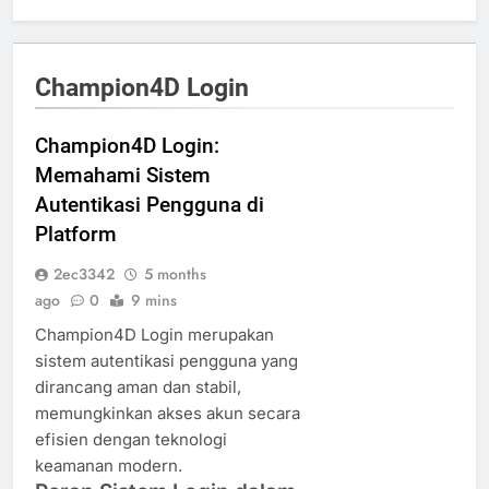
Champion4D Login
Champion4D Login:
Memahami Sistem
Autentikasi Pengguna di
Platform
2ec3342
5 months
ago
0
9 mins
Champion4D Login merupakan
sistem autentikasi pengguna yang
dirancang aman dan stabil,
memungkinkan akses akun secara
efisien dengan teknologi
keamanan modern.