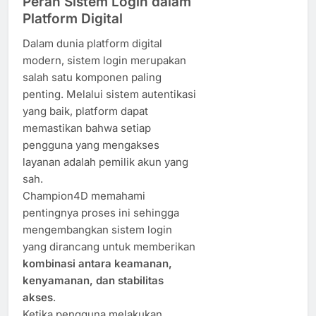
Peran Sistem Login dalam
Platform Digital
Dalam dunia platform digital
modern, sistem login merupakan
salah satu komponen paling
penting. Melalui sistem autentikasi
yang baik, platform dapat
memastikan bahwa setiap
pengguna yang mengakses
layanan adalah pemilik akun yang
sah.
Champion4D memahami
pentingnya proses ini sehingga
mengembangkan sistem login
yang dirancang untuk memberikan
kombinasi antara keamanan,
kenyamanan, dan stabilitas
akses
.
Ketika pengguna melakukan