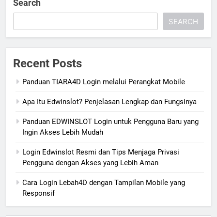
Search
SEARCH
Recent Posts
Panduan TIARA4D Login melalui Perangkat Mobile
Apa Itu Edwinslot? Penjelasan Lengkap dan Fungsinya
Panduan EDWINSLOT Login untuk Pengguna Baru yang
Ingin Akses Lebih Mudah
Login Edwinslot Resmi dan Tips Menjaga Privasi
Pengguna dengan Akses yang Lebih Aman
Cara Login Lebah4D dengan Tampilan Mobile yang
Responsif