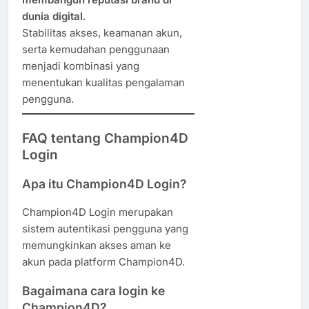
dunia digital
.
Stabilitas akses, keamanan akun,
serta kemudahan penggunaan
menjadi kombinasi yang
menentukan kualitas pengalaman
pengguna.
FAQ tentang Champion4D
Login
Apa itu Champion4D Login?
Champion4D Login merupakan
sistem autentikasi pengguna yang
memungkinkan akses aman ke
akun pada platform Champion4D.
Bagaimana cara login ke
Champion4D?