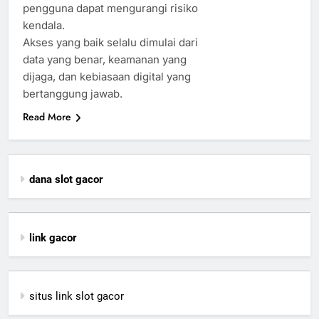
pengguna dapat mengurangi risiko
kendala.
Akses yang baik selalu dimulai dari
data yang benar, keamanan yang
dijaga, dan kebiasaan digital yang
bertanggung jawab.
Read More
dana slot gacor
link gacor
situs link slot gacor