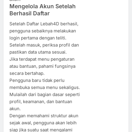
Mengelola Akun Setelah
Berhasil Daftar
Setelah Daftar Lebah4D berhasil,
pengguna sebaiknya melakukan
login pertama dengan teliti.
Setelah masuk, periksa profil dan
pastikan data utama sesuai.
Jika terdapat menu pengaturan
atau bantuan, pahami fungsinya
secara bertahap.
Pengguna baru tidak perlu
membuka semua menu sekaligus.
Mulailah dari bagian dasar seperti
profil, keamanan, dan bantuan
akun.
Dengan memahami struktur akun
sejak awal, pengguna akan lebih
siap jika suatu saat mengalami