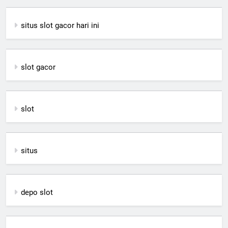
situs slot gacor hari ini
slot gacor
slot
situs
depo slot