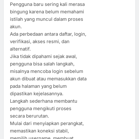
Pengguna baru sering kali merasa
bingung karena belum memahami
istilah yang muncul dalam proses
akun.
Ada perbedaan antara daftar, login,
verifikasi, akses resmi, dan
alternatif.
Jika tidak dipahami sejak awal,
pengguna bisa salah langkah,
misalnya mencoba login sebelum
akun dibuat atau memasukkan data
pada halaman yang belum
dipastikan kejelasannya.
Langkah sederhana membantu
pengguna mengikuti proses
secara berurutan.
Mulai dari menyiapkan perangkat,
memastikan koneksi stabil,
memilih username, membuat