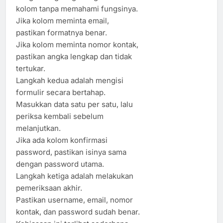
kolom tanpa memahami fungsinya.
Jika kolom meminta email,
pastikan formatnya benar.
Jika kolom meminta nomor kontak,
pastikan angka lengkap dan tidak
tertukar.
Langkah kedua adalah mengisi
formulir secara bertahap.
Masukkan data satu per satu, lalu
periksa kembali sebelum
melanjutkan.
Jika ada kolom konfirmasi
password, pastikan isinya sama
dengan password utama.
Langkah ketiga adalah melakukan
pemeriksaan akhir.
Pastikan username, email, nomor
kontak, dan password sudah benar.