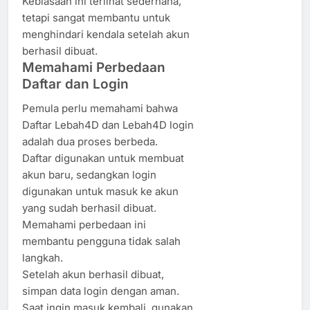
Kebiasaan ini terlihat sederhana,
tetapi sangat membantu untuk
menghindari kendala setelah akun
berhasil dibuat.
Memahami Perbedaan
Daftar dan Login
Pemula perlu memahami bahwa
Daftar Lebah4D dan Lebah4D login
adalah dua proses berbeda.
Daftar digunakan untuk membuat
akun baru, sedangkan login
digunakan untuk masuk ke akun
yang sudah berhasil dibuat.
Memahami perbedaan ini
membantu pengguna tidak salah
langkah.
Setelah akun berhasil dibuat,
simpan data login dengan aman.
Saat ingin masuk kembali, gunakan