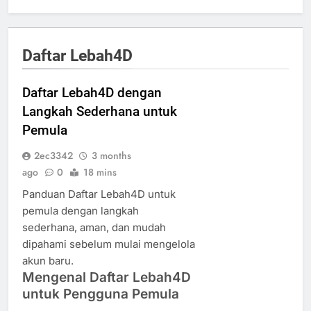
Daftar Lebah4D
Daftar Lebah4D dengan
Langkah Sederhana untuk
Pemula
2ec3342
3 months
ago
0
18 mins
Panduan Daftar Lebah4D untuk
pemula dengan langkah
sederhana, aman, dan mudah
dipahami sebelum mulai mengelola
akun baru.
Mengenal Daftar Lebah4D
untuk Pengguna Pemula