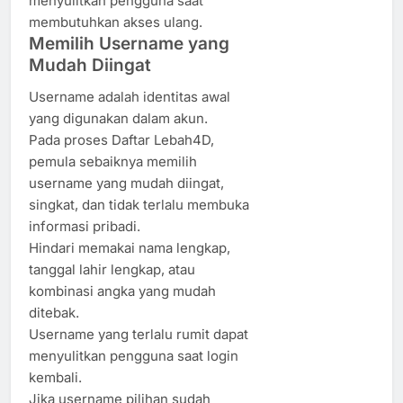
menyulitkan pengguna saat
membutuhkan akses ulang.
Memilih Username yang
Mudah Diingat
Username adalah identitas awal
yang digunakan dalam akun.
Pada proses Daftar Lebah4D,
pemula sebaiknya memilih
username yang mudah diingat,
singkat, dan tidak terlalu membuka
informasi pribadi.
Hindari memakai nama lengkap,
tanggal lahir lengkap, atau
kombinasi angka yang mudah
ditebak.
Username yang terlalu rumit dapat
menyulitkan pengguna saat login
kembali.
Jika username pilihan sudah