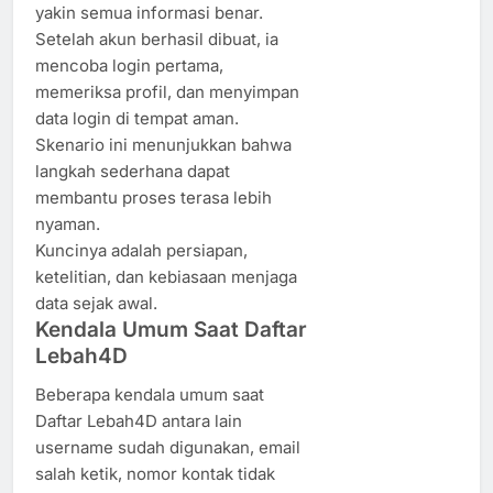
yakin semua informasi benar.
Setelah akun berhasil dibuat, ia
mencoba login pertama,
memeriksa profil, dan menyimpan
data login di tempat aman.
Skenario ini menunjukkan bahwa
langkah sederhana dapat
membantu proses terasa lebih
nyaman.
Kuncinya adalah persiapan,
ketelitian, dan kebiasaan menjaga
data sejak awal.
Kendala Umum Saat Daftar
Lebah4D
Beberapa kendala umum saat
Daftar Lebah4D antara lain
username sudah digunakan, email
salah ketik, nomor kontak tidak