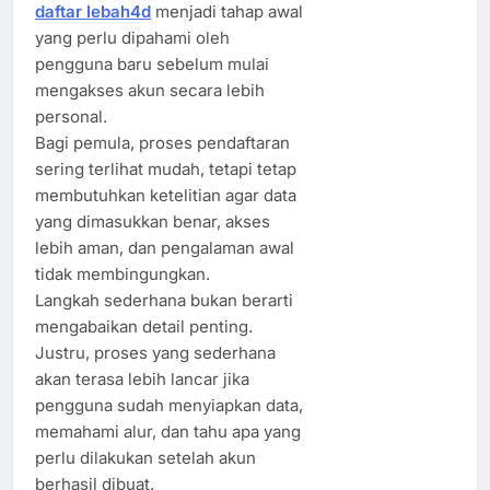
daftar lebah4d
menjadi tahap awal
yang perlu dipahami oleh
pengguna baru sebelum mulai
mengakses akun secara lebih
personal.
Bagi pemula, proses pendaftaran
sering terlihat mudah, tetapi tetap
membutuhkan ketelitian agar data
yang dimasukkan benar, akses
lebih aman, dan pengalaman awal
tidak membingungkan.
Langkah sederhana bukan berarti
mengabaikan detail penting.
Justru, proses yang sederhana
akan terasa lebih lancar jika
pengguna sudah menyiapkan data,
memahami alur, dan tahu apa yang
perlu dilakukan setelah akun
berhasil dibuat.