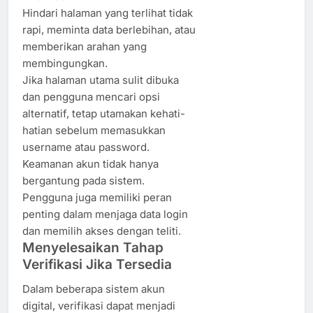
Hindari halaman yang terlihat tidak
rapi, meminta data berlebihan, atau
memberikan arahan yang
membingungkan.
Jika halaman utama sulit dibuka
dan pengguna mencari opsi
alternatif, tetap utamakan kehati-
hatian sebelum memasukkan
username atau password.
Keamanan akun tidak hanya
bergantung pada sistem.
Pengguna juga memiliki peran
penting dalam menjaga data login
dan memilih akses dengan teliti.
Menyelesaikan Tahap
Verifikasi Jika Tersedia
Dalam beberapa sistem akun
digital, verifikasi dapat menjadi