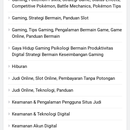
Competitive Pokémon, Battle Mechanics, Pokémon Tips
Gaming, Strategi Bermain, Panduan Slot
Gaming, Tips Gaming, Pengalaman Bermain Game, Game
Online, Panduan Bermain
Gaya Hidup Gaming Psikologi Bermain Produktivitas
Digital Strategi Bermain Keseimbangan Gaming
Hiburan
Judi Online, Slot Online, Pembayaran Tanpa Potongan
Judi Online, Teknologi, Panduan
Keamanan & Pengalaman Pengguna Situs Judi
Keamanan & Teknologi Digital
Keamanan Akun Digital