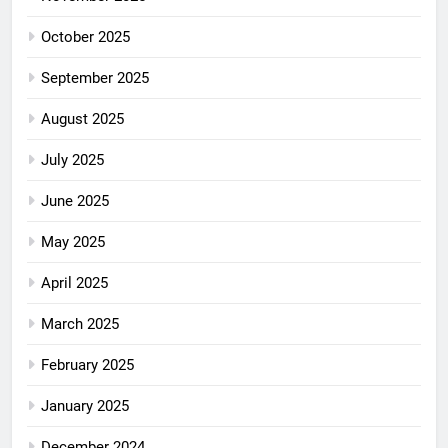
October 2025
September 2025
August 2025
July 2025
June 2025
May 2025
April 2025
March 2025
February 2025
January 2025
December 2024