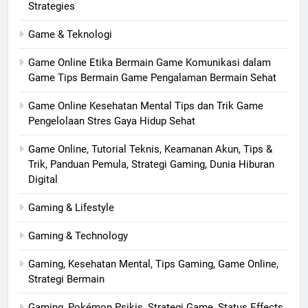
Strategies
Game & Teknologi
Game Online Etika Bermain Game Komunikasi dalam
Game Tips Bermain Game Pengalaman Bermain Sehat
Game Online Kesehatan Mental Tips dan Trik Game
Pengelolaan Stres Gaya Hidup Sehat
Game Online, Tutorial Teknis, Keamanan Akun, Tips &
Trik, Panduan Pemula, Strategi Gaming, Dunia Hiburan
Digital
Gaming & Lifestyle
Gaming & Technology
Gaming, Kesehatan Mental, Tips Gaming, Game Online,
Strategi Bermain
Gaming, Pokémon Psikis, Strategi Game, Status Effects,