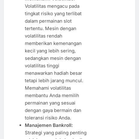
Volatilitas mengacu pada
tingkat risiko yang terlibat
dalam permainan slot
tertentu. Mesin dengan
volatilitas rendah
memberikan kemenangan
kecil yang lebih sering,
sedangkan mesin dengan
volatilitas tinggi
menawarkan hadiah besar
tetapi lebih jarang muncul.
Memahami volatilitas
membantu Anda memilih
permainan yang sesuai
dengan gaya bermain dan
toleransi risiko Anda.
Manajemen Bankroll:
Strategi yang paling penting