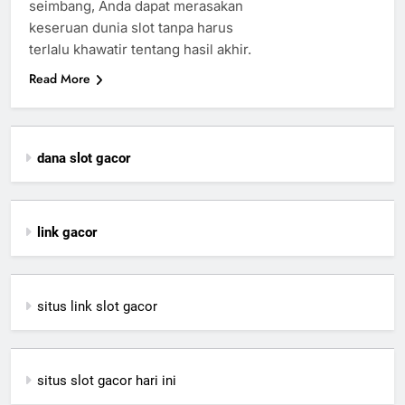
seimbang, Anda dapat merasakan
keseruan dunia slot tanpa harus
terlalu khawatir tentang hasil akhir.
Read More
dana slot gacor
link gacor
situs link slot gacor
situs slot gacor hari ini