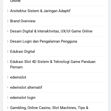
Online
Arsitektur Sistem & Jaringan Adaptif
Brand Overview
Desain Digital & Interaktivitas, UX/UI Game Online
Desain Login dan Pengalaman Pengguna
Edukasi Digital
Edukasi Slot 4D Sistem & Teknologi Game Panduan
Pemain
edwinslot
edwinslot alternatif
edwinslot login
Gambling, Online Casino, Slot Machines, Tips &