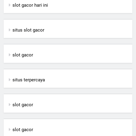
slot gacor hari ini
situs slot gacor
slot gacor
situs terpercaya
slot gacor
slot gacor