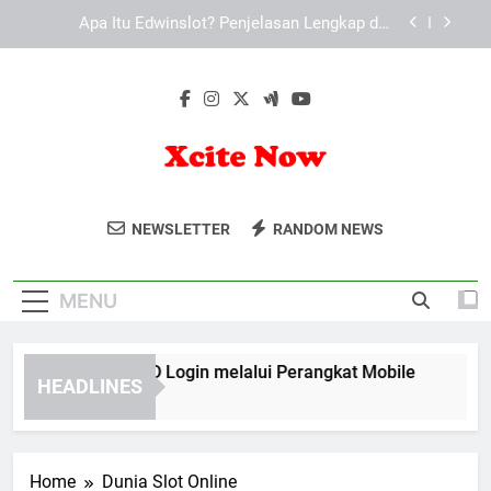
Skip
Panduan EDWINSLOT Login untuk Pengguna Baru
to
yang Ingin Akses Lebih Mudah
content
Login Edwinslot Resmi dan Tips Menjaga Privasi
Pengguna dengan Akses yang Lebih Aman
Panduan TIARA4D Login melalui Perangkat
Mobile
Apa Itu Edwinslot? Penjelasan Lengkap dan
Fungsinya
Xcite Now
Dapatkan Hiburan Terkini Dari Xcite
Panduan EDWINSLOT Login untuk Pengguna Baru
NEWSLETTER
RANDOM NEWS
yang Ingin Akses Lebih Mudah
Now. Mulai Dari Acara, Berita Selebriti,
Login Edwinslot Resmi dan Tips Menjaga Privasi
Hingga Konten Kreatif Yang Menghibur.
Pengguna dengan Akses yang Lebih Aman
MENU
nduan TIARA4D Login melalui Perangkat Mobile
Apa It
HEADLINES
Weeks Ago
1 Month
Home
Dunia Slot Online