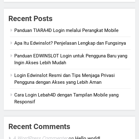
Recent Posts
Panduan TIARA4D Login melalui Perangkat Mobile
Apa Itu Edwinslot? Penjelasan Lengkap dan Fungsinya
Panduan EDWINSLOT Login untuk Pengguna Baru yang
Ingin Akses Lebih Mudah
Login Edwinslot Resmi dan Tips Menjaga Privasi
Pengguna dengan Akses yang Lebih Aman
Cara Login Lebah4D dengan Tampilan Mobile yang
Responsif
Recent Comments
A WordPress Commenter
on
Hello world!