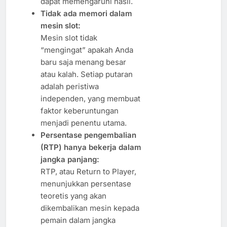
dapat memengaruhi hasil.
Tidak ada memori dalam
mesin slot:
Mesin slot tidak
“mengingat” apakah Anda
baru saja menang besar
atau kalah. Setiap putaran
adalah peristiwa
independen, yang membuat
faktor keberuntungan
menjadi penentu utama.
Persentase pengembalian
(RTP) hanya bekerja dalam
jangka panjang:
RTP, atau Return to Player,
menunjukkan persentase
teoretis yang akan
dikembalikan mesin kepada
pemain dalam jangka