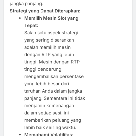
jangka panjang.
Strategi yang Dapat Diterapkan:
Memilih Mesin Slot yang
Tepat:
Salah satu aspek strategi
yang sering disarankan
adalah memilih mesin
dengan RTP yang lebih
tinggi. Mesin dengan RTP
tinggi cenderung
mengembalikan persentase
yang lebih besar dari
taruhan Anda dalam jangka
panjang. Sementara ini tidak
menjamin kemenangan
dalam setiap sesi, ini
memberikan peluang yang
lebih baik seiring waktu.
Memahami Volatilitas: