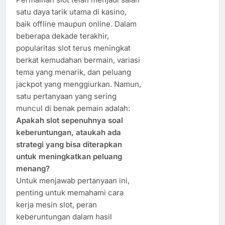
satu daya tarik utama di kasino,
baik offline maupun online. Dalam
beberapa dekade terakhir,
popularitas slot terus meningkat
berkat kemudahan bermain, variasi
tema yang menarik, dan peluang
jackpot yang menggiurkan. Namun,
satu pertanyaan yang sering
muncul di benak pemain adalah:
Apakah slot sepenuhnya soal
keberuntungan, ataukah ada
strategi yang bisa diterapkan
untuk meningkatkan peluang
menang?
Untuk menjawab pertanyaan ini,
penting untuk memahami cara
kerja mesin slot, peran
keberuntungan dalam hasil