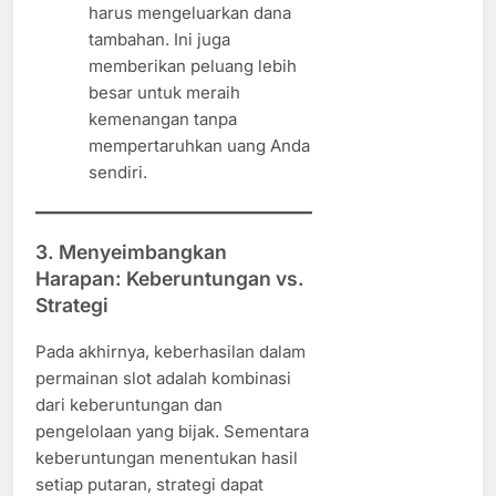
harus mengeluarkan dana
tambahan. Ini juga
memberikan peluang lebih
besar untuk meraih
kemenangan tanpa
mempertaruhkan uang Anda
sendiri.
3. Menyeimbangkan
Harapan: Keberuntungan vs.
Strategi
Pada akhirnya, keberhasilan dalam
permainan slot adalah kombinasi
dari keberuntungan dan
pengelolaan yang bijak. Sementara
keberuntungan menentukan hasil
setiap putaran, strategi dapat