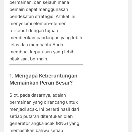
permainan, dan sejauh mana
pemain dapat menggunakan
pendekatan strategis. Artikel ini
menyelami elemen-elemen
tersebut dengan tujuan
memberikan pandangan yang lebih
jelas dan membantu Anda
membuat keputusan yang lebih
bijak saat bermain.
1. Mengapa Keberuntungan
Memainkan Peran Besar?
Slot, pada dasarnya, adalah
permainan yang dirancang untuk
menjadi acak. Ini berarti hasil dari
setiap putaran ditentukan oleh
generator angka acak (RNG) yang
memastikan bahwa setiap