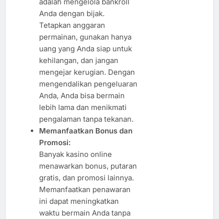
adalah mengelola bankroll
Anda dengan bijak.
Tetapkan anggaran
permainan, gunakan hanya
uang yang Anda siap untuk
kehilangan, dan jangan
mengejar kerugian. Dengan
mengendalikan pengeluaran
Anda, Anda bisa bermain
lebih lama dan menikmati
pengalaman tanpa tekanan.
Memanfaatkan Bonus dan
Promosi:
Banyak kasino online
menawarkan bonus, putaran
gratis, dan promosi lainnya.
Memanfaatkan penawaran
ini dapat meningkatkan
waktu bermain Anda tanpa