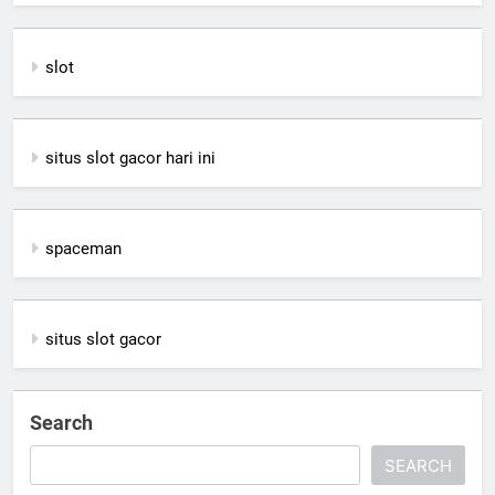
slot
situs slot gacor hari ini
spaceman
situs slot gacor
Search
SEARCH