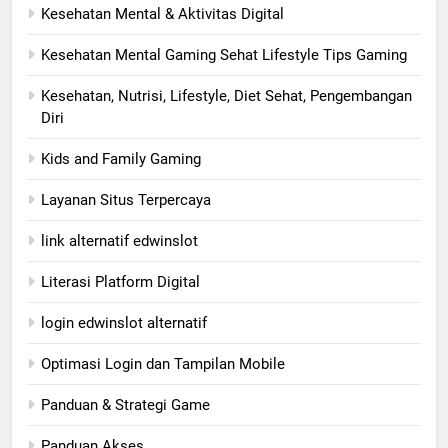
Kesehatan Mental & Aktivitas Digital
Kesehatan Mental Gaming Sehat Lifestyle Tips Gaming
Kesehatan, Nutrisi, Lifestyle, Diet Sehat, Pengembangan
Diri
Kids and Family Gaming
Layanan Situs Terpercaya
link alternatif edwinslot
Literasi Platform Digital
login edwinslot alternatif
Optimasi Login dan Tampilan Mobile
Panduan & Strategi Game
Panduan Akses