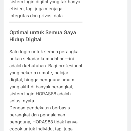
sistem login digital yang tak hanya
efisien, tapi juga menjaga
integritas dan privasi data.
Optimal untuk Semua Gaya
Hidup Digital
Satu login untuk semua perangkat
bukan sekadar kemudahan—ini
adalah kebutuhan. Bagi profesional
yang bekerja remote, pelajar
digital, hingga pengguna umum
yang aktif di banyak perangkat,
sistem login HORAS88 adalah
solusi nyata.
Dengan pendekatan berbasis
perangkat dan pengalaman
pengguna, HORAS88 tidak hanya
cocok untuk individu, tapi juga