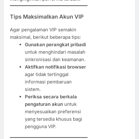
Tips Maksimalkan Akun VIP
Agar pengalaman VIP semakin
maksimal, berikut beberapa tips:
Gunakan perangkat pribadi
untuk menghindari masalah
sinkronisasi dan keamanan.
Aktifkan notifikasi browser
agar tidak tertinggal
informasi pembaruan
sistem.
Periksa secara berkala
pengaturan akun
untuk
menyesuaikan preferensi
yang tersedia khusus bagi
pengguna VIP.