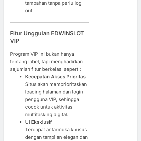
tambahan tanpa perlu log
out.
Fitur Unggulan EDWINSLOT
VIP
Program VIP ini bukan hanya
tentang label, tapi menghadirkan
sejumlah fitur berkelas, seperti:
Kecepatan Akses Prioritas
Situs akan memprioritaskan
loading halaman dan login
pengguna VIP, sehingga
cocok untuk aktivitas
multitasking digital.
UI Eksklusif
Terdapat antarmuka khusus
dengan tampilan elegan dan