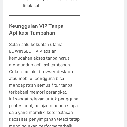
tidak sah.
Keunggulan VIP Tanpa
Aplikasi Tambahan
Salah satu kekuatan utama
EDWINSLOT VIP adalah
kemudahan akses tanpa harus
mengunduh aplikasi tambahan.
Cukup melalui browser desktop
atau mobile, pengguna bisa
mendapatkan semua fitur tanpa
terbebani memori perangkat.
Ini sangat relevan untuk pengguna
profesional, pelajar, maupun siapa
saja yang memiliki keterbatasan
kapasitas penyimpanan tetapi tetap
menginginkan performa terbaik.