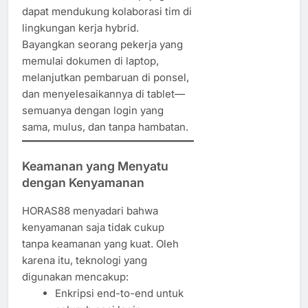
dapat mendukung kolaborasi tim di
lingkungan kerja hybrid.
Bayangkan seorang pekerja yang
memulai dokumen di laptop,
melanjutkan pembaruan di ponsel,
dan menyelesaikannya di tablet—
semuanya dengan login yang
sama, mulus, dan tanpa hambatan.
Keamanan yang Menyatu
dengan Kenyamanan
HORAS88 menyadari bahwa
kenyamanan saja tidak cukup
tanpa keamanan yang kuat. Oleh
karena itu, teknologi yang
digunakan mencakup:
Enkripsi end-to-end untuk