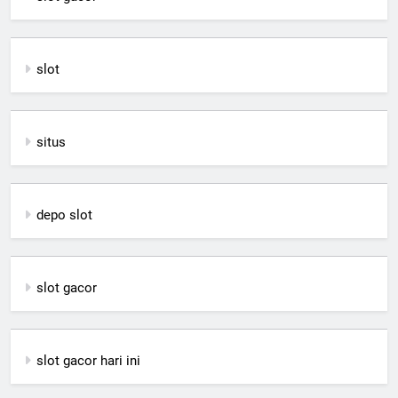
slot
situs
depo slot
slot gacor
slot gacor hari ini