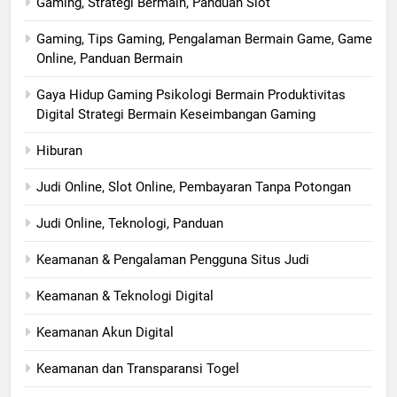
Gaming, Strategi Bermain, Panduan Slot
Gaming, Tips Gaming, Pengalaman Bermain Game, Game
Online, Panduan Bermain
Gaya Hidup Gaming Psikologi Bermain Produktivitas
Digital Strategi Bermain Keseimbangan Gaming
Hiburan
Judi Online, Slot Online, Pembayaran Tanpa Potongan
Judi Online, Teknologi, Panduan
Keamanan & Pengalaman Pengguna Situs Judi
Keamanan & Teknologi Digital
Keamanan Akun Digital
Keamanan dan Transparansi Togel