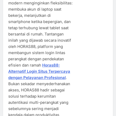
modern menginginkan fleksibilitas:
membuka akun di laptop saat
bekerja, melanjutkan di
smartphone ketika bepergian, dan
tetap terhubung lewat tablet saat
bersantai di rumah. Tantangan
inilah yang dijawab secara inovatif
oleh HORAS88, platform yang
membangun sistem login lintas
perangkat dengan pendekatan
efisien dan ramah
Horas88:
Alternatif Login Situs Terpercaya
dengan Pelayanan Profesional
.
Bukan sekadar menyederhanakan
akses, HORAS88 hadir sebagai
solusi terhadap kerumitan
autentikasi multi-perangkat yang
sebelumnya sering menjadi
kendala dalam produktivitas