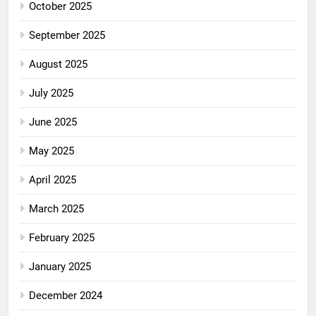
October 2025
September 2025
August 2025
July 2025
June 2025
May 2025
April 2025
March 2025
February 2025
January 2025
December 2024