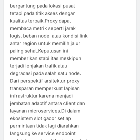
bergantung pada lokasi pusat
tetapi pada titik akses dengan
kualitas terbaik.Proxy dapat
membaca metrik seperti jarak
logis, beban node, atau kondisi link
antar region untuk memilih jalur
paling sehat.Keputusan ini
memberikan stabilitas meskipun
terjadi lonjakan trafik atau
degradasi pada salah satu node.
Dari perspektif arsitektur proxy
transparan memperkuat lapisan
infrastruktur karena menjadi
jembatan adaptif antara client dan
layanan microservices.Di dalam
ekosistem slot gacor setiap
permintaan tidak lagi diarahkan
langsung ke service endpoint