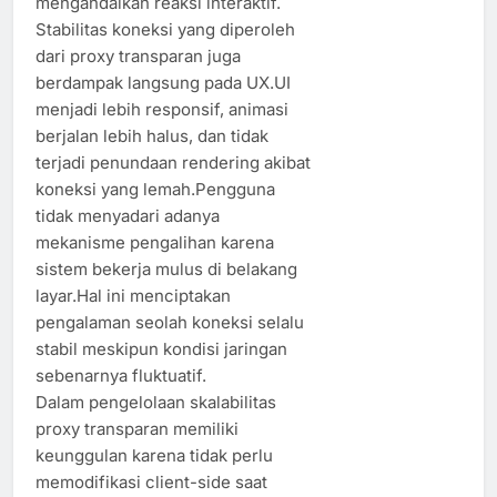
mengandalkan reaksi interaktif.
Stabilitas koneksi yang diperoleh
dari proxy transparan juga
berdampak langsung pada UX.UI
menjadi lebih responsif, animasi
berjalan lebih halus, dan tidak
terjadi penundaan rendering akibat
koneksi yang lemah.Pengguna
tidak menyadari adanya
mekanisme pengalihan karena
sistem bekerja mulus di belakang
layar.Hal ini menciptakan
pengalaman seolah koneksi selalu
stabil meskipun kondisi jaringan
sebenarnya fluktuatif.
Dalam pengelolaan skalabilitas
proxy transparan memiliki
keunggulan karena tidak perlu
memodifikasi client-side saat