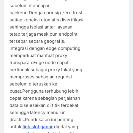
sebelum mencapai
backend.Dengan prinsip zero trust
setiap koneksi otomatis diverifikasi
sehingga isolasi antar layanan
tetap terjaga meskipun endpoint
tersebar secara geografis.
Integrasi dengan edge computing
memperkuat manfaat proxy
transparan.Edge node dapat
bertindak sebagai proxy lokal yang
memproses sebagian request
sebelum diteruskan ke
pusat.Pengguna terhubung lebih
cepat karena sebagian perjalanan
data diselesaikan di titik terdekat
sehingga latency menurun
drastis.Pendekatan ini penting
untuk
link slot gacor
digital yang