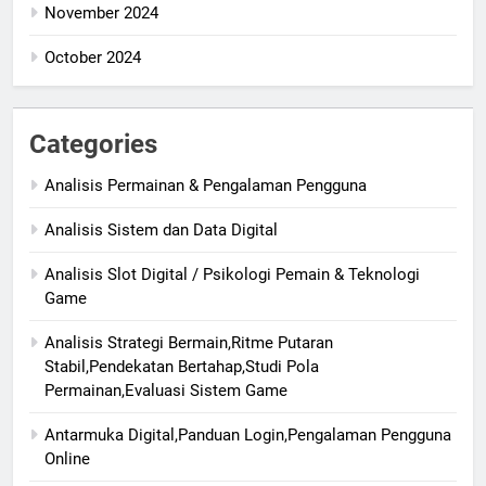
November 2024
October 2024
Categories
Analisis Permainan & Pengalaman Pengguna
Analisis Sistem dan Data Digital
Analisis Slot Digital / Psikologi Pemain & Teknologi
Game
Analisis Strategi Bermain,Ritme Putaran
Stabil,Pendekatan Bertahap,Studi Pola
Permainan,Evaluasi Sistem Game
Antarmuka Digital,Panduan Login,Pengalaman Pengguna
Online