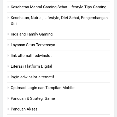
Kesehatan Mental Gaming Sehat Lifestyle Tips Gaming
Kesehatan, Nutrisi, Lifestyle, Diet Sehat, Pengembangan
Diri
Kids and Family Gaming
Layanan Situs Terpercaya
link alternatif edwinslot
Literasi Platform Digital
login edwinslot alternatif
Optimasi Login dan Tampilan Mobile
Panduan & Strategi Game
Panduan Akses