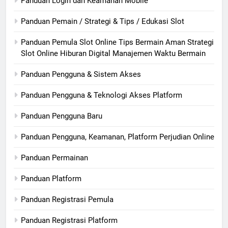
Panduan Login dan Keamanan Mobile
Panduan Pemain / Strategi & Tips / Edukasi Slot
Panduan Pemula Slot Online Tips Bermain Aman Strategi
Slot Online Hiburan Digital Manajemen Waktu Bermain
Panduan Pengguna & Sistem Akses
Panduan Pengguna & Teknologi Akses Platform
Panduan Pengguna Baru
Panduan Pengguna, Keamanan, Platform Perjudian Online
Panduan Permainan
Panduan Platform
Panduan Registrasi Pemula
Panduan Registrasi Platform