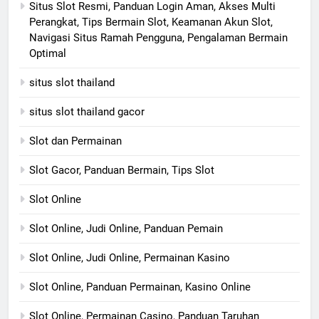
Situs Slot Resmi, Panduan Login Aman, Akses Multi
Perangkat, Tips Bermain Slot, Keamanan Akun Slot,
Navigasi Situs Ramah Pengguna, Pengalaman Bermain
Optimal
situs slot thailand
situs slot thailand gacor
Slot dan Permainan
Slot Gacor, Panduan Bermain, Tips Slot
Slot Online
Slot Online, Judi Online, Panduan Pemain
Slot Online, Judi Online, Permainan Kasino
Slot Online, Panduan Permainan, Kasino Online
Slot Online, Permainan Casino, Panduan Taruhan