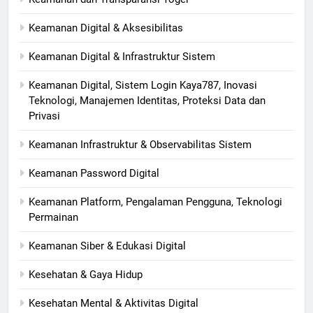
Keamanan Digital & Aksesibilitas
Keamanan Digital & Infrastruktur Sistem
Keamanan Digital, Sistem Login Kaya787, Inovasi
Teknologi, Manajemen Identitas, Proteksi Data dan
Privasi
Keamanan Infrastruktur & Observabilitas Sistem
Keamanan Password Digital
Keamanan Platform, Pengalaman Pengguna, Teknologi
Permainan
Keamanan Siber & Edukasi Digital
Kesehatan & Gaya Hidup
Kesehatan Mental & Aktivitas Digital