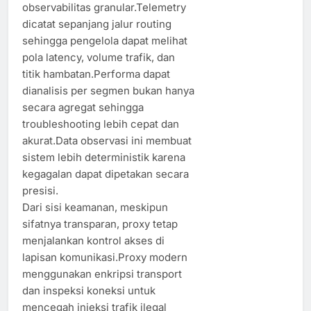
observabilitas granular.Telemetry
dicatat sepanjang jalur routing
sehingga pengelola dapat melihat
pola latency, volume trafik, dan
titik hambatan.Performa dapat
dianalisis per segmen bukan hanya
secara agregat sehingga
troubleshooting lebih cepat dan
akurat.Data observasi ini membuat
sistem lebih deterministik karena
kegagalan dapat dipetakan secara
presisi.
Dari sisi keamanan, meskipun
sifatnya transparan, proxy tetap
menjalankan kontrol akses di
lapisan komunikasi.Proxy modern
menggunakan enkripsi transport
dan inspeksi koneksi untuk
mencegah injeksi trafik ilegal