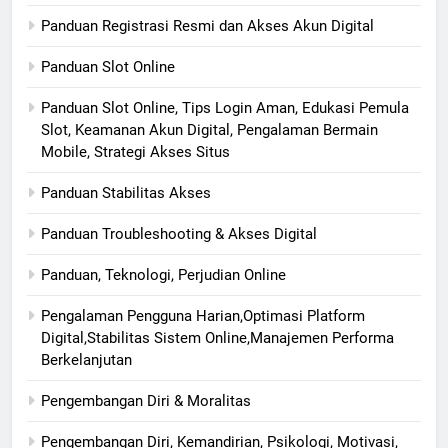
Panduan Registrasi Resmi dan Akses Akun Digital
Panduan Slot Online
Panduan Slot Online, Tips Login Aman, Edukasi Pemula
Slot, Keamanan Akun Digital, Pengalaman Bermain
Mobile, Strategi Akses Situs
Panduan Stabilitas Akses
Panduan Troubleshooting & Akses Digital
Panduan, Teknologi, Perjudian Online
Pengalaman Pengguna Harian,Optimasi Platform
Digital,Stabilitas Sistem Online,Manajemen Performa
Berkelanjutan
Pengembangan Diri & Moralitas
Pengembangan Diri, Kemandirian, Psikologi, Motivasi,