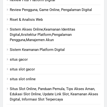
Review Pengguna, Game Online, Pengalaman Digital
Riset & Analisis Web
Sistem Akses Online,Keamanan Identitas
Digital,Arsitektur Platform,Pengalaman
Pengguna,Manajemen Akun
Sistem Keamanan Platform Digital
situs gacor
situs slot gacor
situs slot online
Situs Slot Online, Panduan Pemula, Tips Akses Aman,
Edukasi Slot Online, Update Link Slot, Keamanan Akses
Digital, Informasi Slot Terpercaya