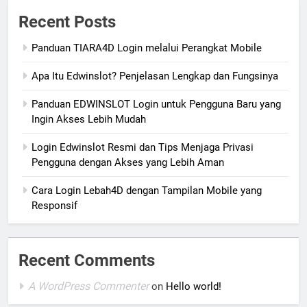
Recent Posts
Panduan TIARA4D Login melalui Perangkat Mobile
Apa Itu Edwinslot? Penjelasan Lengkap dan Fungsinya
Panduan EDWINSLOT Login untuk Pengguna Baru yang
Ingin Akses Lebih Mudah
Login Edwinslot Resmi dan Tips Menjaga Privasi
Pengguna dengan Akses yang Lebih Aman
Cara Login Lebah4D dengan Tampilan Mobile yang
Responsif
Recent Comments
A WordPress Commenter
on
Hello world!