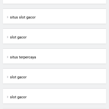
situs slot gacor
slot gacor
situs terpercaya
slot gacor
slot gacor