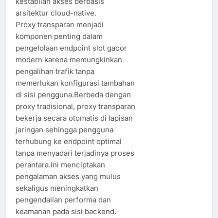
kestabilan akses berbasis
arsitektur cloud-native.
Proxy transparan menjadi
komponen penting dalam
pengelolaan endpoint slot gacor
modern karena memungkinkan
pengalihan trafik tanpa
memerlukan konfigurasi tambahan
di sisi pengguna.Berbeda dengan
proxy tradisional, proxy transparan
bekerja secara otomatis di lapisan
jaringan sehingga pengguna
terhubung ke endpoint optimal
tanpa menyadari terjadinya proses
perantara.Ini menciptakan
pengalaman akses yang mulus
sekaligus meningkatkan
pengendalian performa dan
keamanan pada sisi backend.