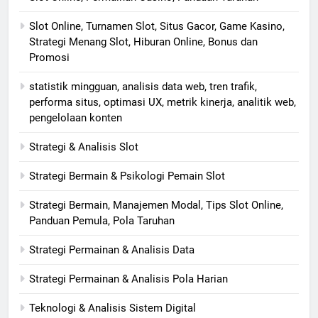
Slot Online, Turnamen Slot, Situs Gacor, Game Kasino,
Strategi Menang Slot, Hiburan Online, Bonus dan
Promosi
statistik mingguan, analisis data web, tren trafik,
performa situs, optimasi UX, metrik kinerja, analitik web,
pengelolaan konten
Strategi & Analisis Slot
Strategi Bermain & Psikologi Pemain Slot
Strategi Bermain, Manajemen Modal, Tips Slot Online,
Panduan Pemula, Pola Taruhan
Strategi Permainan & Analisis Data
Strategi Permainan & Analisis Pola Harian
Teknologi & Analisis Sistem Digital