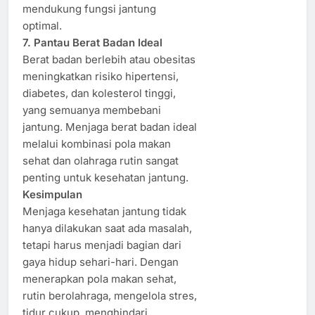
mendukung fungsi jantung
optimal.
7. Pantau Berat Badan Ideal
Berat badan berlebih atau obesitas
meningkatkan risiko hipertensi,
diabetes, dan kolesterol tinggi,
yang semuanya membebani
jantung. Menjaga berat badan ideal
melalui kombinasi pola makan
sehat dan olahraga rutin sangat
penting untuk kesehatan jantung.
Kesimpulan
Menjaga kesehatan jantung tidak
hanya dilakukan saat ada masalah,
tetapi harus menjadi bagian dari
gaya hidup sehari-hari. Dengan
menerapkan pola makan sehat,
rutin berolahraga, mengelola stres,
tidur cukup, menghindari