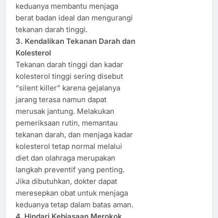
keduanya membantu menjaga
berat badan ideal dan mengurangi
tekanan darah tinggi.
3. Kendalikan Tekanan Darah dan
Kolesterol
Tekanan darah tinggi dan kadar
kolesterol tinggi sering disebut
“silent killer” karena gejalanya
jarang terasa namun dapat
merusak jantung. Melakukan
pemeriksaan rutin, memantau
tekanan darah, dan menjaga kadar
kolesterol tetap normal melalui
diet dan olahraga merupakan
langkah preventif yang penting.
Jika dibutuhkan, dokter dapat
meresepkan obat untuk menjaga
keduanya tetap dalam batas aman.
4. Hindari Kebiasaan Merokok