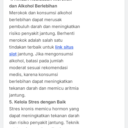
dan Alkohol Berlebihan
Merokok dan konsumsi alkohol
berlebihan dapat merusak
pembuluh darah dan meningkatkan
risiko penyakit jantung. Berhenti
merokok adalah salah satu
tindakan terbaik untuk
link situs
slot
jantung. Jika mengonsumsi
alkohol, batasi pada jumlah
moderat sesuai rekomendasi
medis, karena konsumsi
berlebihan dapat meningkatkan
tekanan darah dan memicu aritmia
jantung.
5. Kelola Stres dengan Baik
Stres kronis memicu hormon yang
dapat meningkatkan tekanan darah
dan risiko penyakit jantung. Teknik