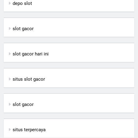
depo slot
slot gacor
slot gacor hari ini
situs slot gacor
slot gacor
situs terpercaya