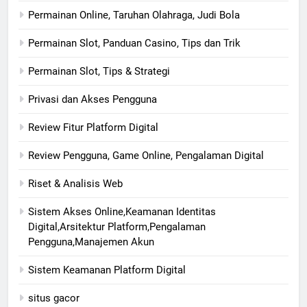
Permainan Online, Taruhan Olahraga, Judi Bola
Permainan Slot, Panduan Casino, Tips dan Trik
Permainan Slot, Tips & Strategi
Privasi dan Akses Pengguna
Review Fitur Platform Digital
Review Pengguna, Game Online, Pengalaman Digital
Riset & Analisis Web
Sistem Akses Online,Keamanan Identitas
Digital,Arsitektur Platform,Pengalaman
Pengguna,Manajemen Akun
Sistem Keamanan Platform Digital
situs gacor