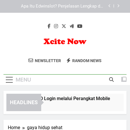
Skip
Panduan EDWINSLOT Login untuk Pengguna Baru
to
yang Ingin Akses Lebih Mudah
content
Login Edwinslot Resmi dan Tips Menjaga Privasi
Pengguna dengan Akses yang Lebih Aman
Panduan TIARA4D Login melalui Perangkat
Mobile
Apa Itu Edwinslot? Penjelasan Lengkap dan
Fungsinya
Xcite Now
Dapatkan Hiburan Terkini Dari Xcite
Panduan EDWINSLOT Login untuk Pengguna Baru
NEWSLETTER
RANDOM NEWS
yang Ingin Akses Lebih Mudah
Now. Mulai Dari Acara, Berita Selebriti,
Login Edwinslot Resmi dan Tips Menjaga Privasi
Hingga Konten Kreatif Yang Menghibur.
Pengguna dengan Akses yang Lebih Aman
MENU
anduan TIARA4D Login melalui Perangkat Mobile
Apa It
HEADLINES
Weeks Ago
1 Month
Home
gaya hidup sehat