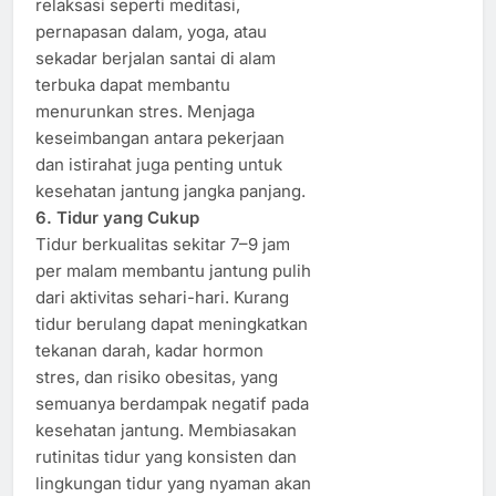
relaksasi seperti meditasi,
pernapasan dalam, yoga, atau
sekadar berjalan santai di alam
terbuka dapat membantu
menurunkan stres. Menjaga
keseimbangan antara pekerjaan
dan istirahat juga penting untuk
kesehatan jantung jangka panjang.
6. Tidur yang Cukup
Tidur berkualitas sekitar 7–9 jam
per malam membantu jantung pulih
dari aktivitas sehari-hari. Kurang
tidur berulang dapat meningkatkan
tekanan darah, kadar hormon
stres, dan risiko obesitas, yang
semuanya berdampak negatif pada
kesehatan jantung. Membiasakan
rutinitas tidur yang konsisten dan
lingkungan tidur yang nyaman akan