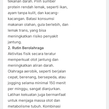
tekanan darah. Pilih sumber
protein rendah lemak, seperti ikan,
ayam tanpa kulit, dan kacang-
kacangan. Batasi konsumsi
makanan olahan, gula berlebih, dan
lemak trans, yang bisa
meningkatkan risiko penyakit
jantung.
2. Rutin Berolahraga
Aktivitas fisik secara teratur
memperkuat otot jantung dan
meningkatkan aliran darah.
Olahraga aerobik, seperti berjalan
cepat, berenang, bersepeda, atau
jogging selama minimal 150 menit
per minggu, sangat dianjurkan.
Latihan kekuatan juga bermanfaat
untuk menjaga massa otot dan
metabolisme tubuh. Kombinasi