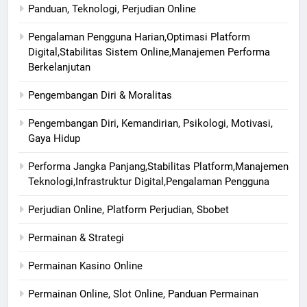
Panduan, Teknologi, Perjudian Online
Pengalaman Pengguna Harian,Optimasi Platform
Digital,Stabilitas Sistem Online,Manajemen Performa
Berkelanjutan
Pengembangan Diri & Moralitas
Pengembangan Diri, Kemandirian, Psikologi, Motivasi,
Gaya Hidup
Performa Jangka Panjang,Stabilitas Platform,Manajemen
Teknologi,Infrastruktur Digital,Pengalaman Pengguna
Perjudian Online, Platform Perjudian, Sbobet
Permainan & Strategi
Permainan Kasino Online
Permainan Online, Slot Online, Panduan Permainan