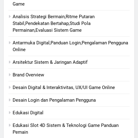
Game
Analisis Strategi Bermain,Ritme Putaran
Stabil,Pendekatan Bertahap,Studi Pola
Permainan,Evaluasi Sistem Game
Antarmuka Digital,Panduan Login,Pengalaman Pengguna
Online
Arsitektur Sistem & Jaringan Adaptif
Brand Overview
Desain Digital & Interaktivitas, UX/UI Game Online
Desain Login dan Pengalaman Pengguna
Edukasi Digital
Edukasi Slot 4D Sistem & Teknologi Game Panduan
Pemain