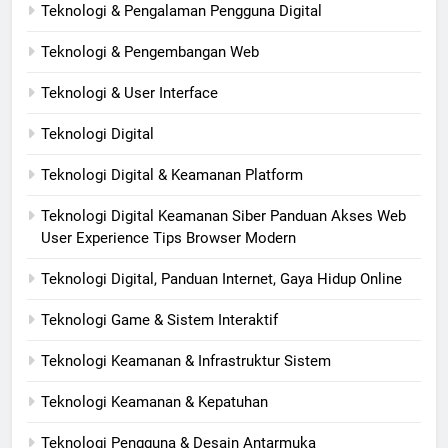
Teknologi & Pengalaman Pengguna Digital
Teknologi & Pengembangan Web
Teknologi & User Interface
Teknologi Digital
Teknologi Digital & Keamanan Platform
Teknologi Digital Keamanan Siber Panduan Akses Web
User Experience Tips Browser Modern
Teknologi Digital, Panduan Internet, Gaya Hidup Online
Teknologi Game & Sistem Interaktif
Teknologi Keamanan & Infrastruktur Sistem
Teknologi Keamanan & Kepatuhan
Teknologi Pengguna & Desain Antarmuka