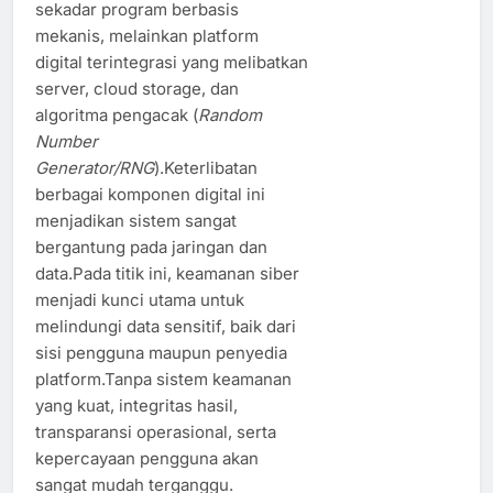
sekadar program berbasis
mekanis, melainkan platform
digital terintegrasi yang melibatkan
server, cloud storage, dan
algoritma pengacak (
Random
Number
Generator/RNG
).Keterlibatan
berbagai komponen digital ini
menjadikan sistem sangat
bergantung pada jaringan dan
data.Pada titik ini, keamanan siber
menjadi kunci utama untuk
melindungi data sensitif, baik dari
sisi pengguna maupun penyedia
platform.Tanpa sistem keamanan
yang kuat, integritas hasil,
transparansi operasional, serta
kepercayaan pengguna akan
sangat mudah terganggu.