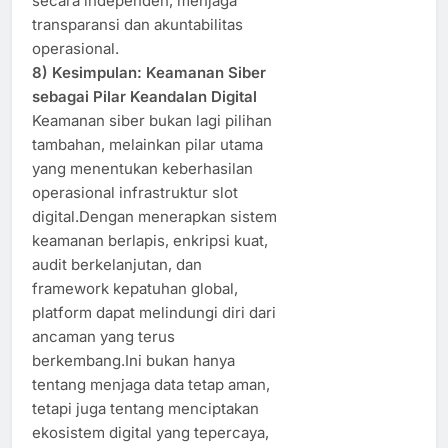
secara independen, menjaga
transparansi dan akuntabilitas
operasional.
8) Kesimpulan: Keamanan Siber
sebagai Pilar Keandalan Digital
Keamanan siber bukan lagi pilihan
tambahan, melainkan pilar utama
yang menentukan keberhasilan
operasional infrastruktur slot
digital.Dengan menerapkan sistem
keamanan berlapis, enkripsi kuat,
audit berkelanjutan, dan
framework kepatuhan global,
platform dapat melindungi diri dari
ancaman yang terus
berkembang.Ini bukan hanya
tentang menjaga data tetap aman,
tetapi juga tentang menciptakan
ekosistem digital yang tepercaya,