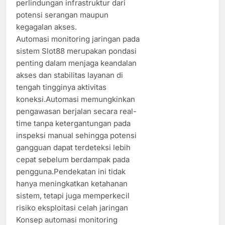
perlindungan infrastruktur dari
potensi serangan maupun
kegagalan akses.
Automasi monitoring jaringan pada
sistem Slot88 merupakan pondasi
penting dalam menjaga keandalan
akses dan stabilitas layanan di
tengah tingginya aktivitas
koneksi.Automasi memungkinkan
pengawasan berjalan secara real-
time tanpa ketergantungan pada
inspeksi manual sehingga potensi
gangguan dapat terdeteksi lebih
cepat sebelum berdampak pada
pengguna.Pendekatan ini tidak
hanya meningkatkan ketahanan
sistem, tetapi juga memperkecil
risiko eksploitasi celah jaringan
Konsep automasi monitoring