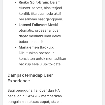
Risiko Split-Brain:
Dalam
cluster server, bisa terjadi
konflik jika dua node aktif
bersamaan saat gangguan.
Latensi Failover:
Meski
otomatis, proses failover
dapat menimbulkan delay
beberapa detik.
Manajemen Backup:
Dibutuhkan prosedur
konsisten untuk memastikan
backup selalu up-to-date.
Dampak terhadap User
Experience
Bagi pengguna, failover dan HA
pada login KAYA787 memberikan
pengalaman
akses cepat, stabil,