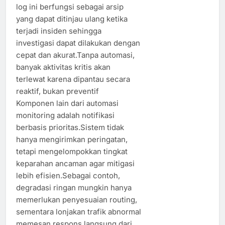
log ini berfungsi sebagai arsip
yang dapat ditinjau ulang ketika
terjadi insiden sehingga
investigasi dapat dilakukan dengan
cepat dan akurat.Tanpa automasi,
banyak aktivitas kritis akan
terlewat karena dipantau secara
reaktif, bukan preventif
Komponen lain dari automasi
monitoring adalah notifikasi
berbasis prioritas.Sistem tidak
hanya mengirimkan peringatan,
tetapi mengelompokkan tingkat
keparahan ancaman agar mitigasi
lebih efisien.Sebagai contoh,
degradasi ringan mungkin hanya
memerlukan penyesuaian routing,
sementara lonjakan trafik abnormal
memesan respons langsung dari