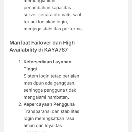
memungkinkan
penambahan kapasitas
server secara otomatis saat
terjadi lonjakan login,
menjaga stabilitas performa.
Manfaat Failover dan High
Availability di KAYA787
Ketersediaan Layanan
Tinggi
Sistem login tetap berjalan
meskipun ada gangguan,
sehingga pengguna tidak
mengalami hambatan.
Kepercayaan Pengguna
Transparansi dan stabilitas
login meningkatkan rasa
aman dan loyalitas