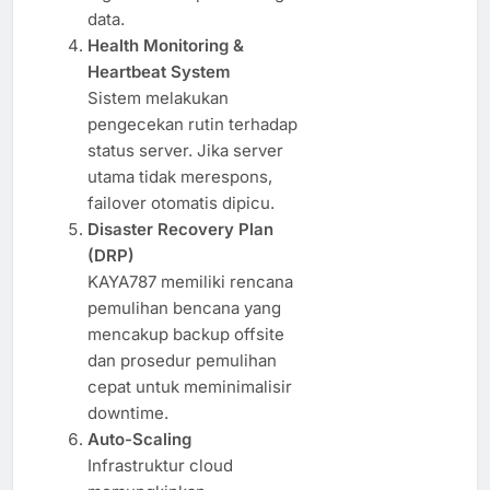
data.
Health Monitoring &
Heartbeat System
Sistem melakukan
pengecekan rutin terhadap
status server. Jika server
utama tidak merespons,
failover otomatis dipicu.
Disaster Recovery Plan
(DRP)
KAYA787 memiliki rencana
pemulihan bencana yang
mencakup backup offsite
dan prosedur pemulihan
cepat untuk meminimalisir
downtime.
Auto-Scaling
Infrastruktur cloud