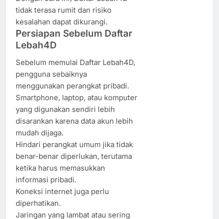
tidak terasa rumit dan risiko
kesalahan dapat dikurangi.
Persiapan Sebelum Daftar
Lebah4D
Sebelum memulai Daftar Lebah4D,
pengguna sebaiknya
menggunakan perangkat pribadi.
Smartphone, laptop, atau komputer
yang digunakan sendiri lebih
disarankan karena data akun lebih
mudah dijaga.
Hindari perangkat umum jika tidak
benar-benar diperlukan, terutama
ketika harus memasukkan
informasi pribadi.
Koneksi internet juga perlu
diperhatikan.
Jaringan yang lambat atau sering