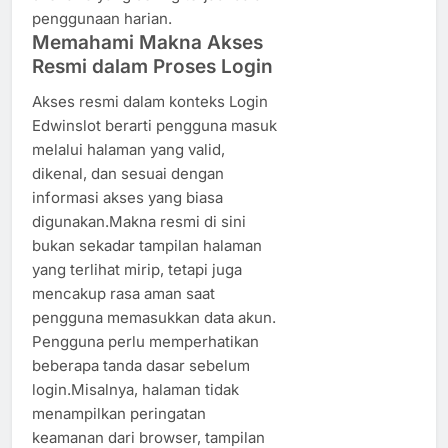
penggunaan harian.
Memahami Makna Akses
Resmi dalam Proses Login
Akses resmi dalam konteks Login
Edwinslot berarti pengguna masuk
melalui halaman yang valid,
dikenal, dan sesuai dengan
informasi akses yang biasa
digunakan.Makna resmi di sini
bukan sekadar tampilan halaman
yang terlihat mirip, tetapi juga
mencakup rasa aman saat
pengguna memasukkan data akun.
Pengguna perlu memperhatikan
beberapa tanda dasar sebelum
login.Misalnya, halaman tidak
menampilkan peringatan
keamanan dari browser, tampilan