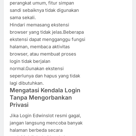
perangkat umum, fitur simpan
sandi sebaiknya tidak digunakan
sama sekali.
Hindari memasang ekstensi
browser yang tidak jelas.Beberapa
ekstensi dapat mengganggu fungsi
halaman, membaca aktivitas
browser, atau membuat proses
login tidak berjalan
normal.Gunakan ekstensi
seperlunya dan hapus yang tidak
lagi dibutuhkan.
Mengatasi Kendala Login
Tanpa Mengorbankan
Privasi
Jika Login Edwinslot resmi gagal,
jangan langsung mencoba banyak
halaman berbeda secara