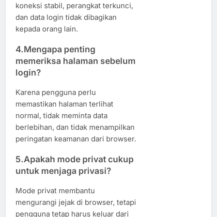
koneksi stabil, perangkat terkunci,
dan data login tidak dibagikan
kepada orang lain.
4.Mengapa penting
memeriksa halaman sebelum
login?
Karena pengguna perlu
memastikan halaman terlihat
normal, tidak meminta data
berlebihan, dan tidak menampilkan
peringatan keamanan dari browser.
5.Apakah mode privat cukup
untuk menjaga privasi?
Mode privat membantu
mengurangi jejak di browser, tetapi
pengguna tetap harus keluar dari