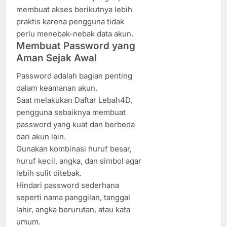
membuat akses berikutnya lebih
praktis karena pengguna tidak
perlu menebak-nebak data akun.
Membuat Password yang
Aman Sejak Awal
Password adalah bagian penting
dalam keamanan akun.
Saat melakukan Daftar Lebah4D,
pengguna sebaiknya membuat
password yang kuat dan berbeda
dari akun lain.
Gunakan kombinasi huruf besar,
huruf kecil, angka, dan simbol agar
lebih sulit ditebak.
Hindari password sederhana
seperti nama panggilan, tanggal
lahir, angka berurutan, atau kata
umum.