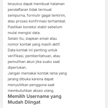
terputus dapat membuat halaman
pendaftaran tidak termuat
sempurna, formulir gagal terkirim,
atau proses konfirmasi terhambat.
Pastikan koneksi stabil sebelum
mulai mengisi data.
Selain itu, siapkan email atau
nomor kontak yang masih aktif.
Data kontak ini penting untuk
verifikasi, pemberitahuan, atau
pemulihan akun jika suatu saat
diperlukan.
Jangan memakai kontak lama yang
jarang dibuka karena dapat
menyulitkan pengguna saat
membutuhkan akses ulang.
Memilih Username yang
Mudah Diingat