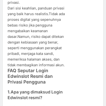
privasi.
Dari sisi keahlian, panduan privasi
yang baik harus realistis.Tidak ada
proses digital yang sepenuhnya
bebas risiko jika pengguna
mengabaikan keamanan
dasar.Namun, risiko dapat ditekan
dengan kebiasaan yang benar,
seperti menggunakan perangkat
pribadi, menjaga kata sandi,
memeriksa halaman akses, dan
tidak membagikan informasi akun.
FAQ Seputar Login
Edwinslot Resmi dan
Privasi Pengguna
1.Apa yang dimaksud Login
Edwinslot resmi?