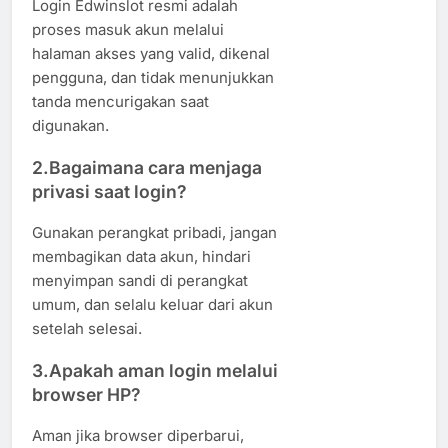
Login Edwinslot resmi adalah
proses masuk akun melalui
halaman akses yang valid, dikenal
pengguna, dan tidak menunjukkan
tanda mencurigakan saat
digunakan.
2.Bagaimana cara menjaga
privasi saat login?
Gunakan perangkat pribadi, jangan
membagikan data akun, hindari
menyimpan sandi di perangkat
umum, dan selalu keluar dari akun
setelah selesai.
3.Apakah aman login melalui
browser HP?
Aman jika browser diperbarui,