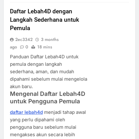
Daftar Lebah4D dengan
Langkah Sederhana untuk
Pemula
2ec3342
3 months
ago
0
18 mins
Panduan Daftar Lebah4D untuk
pemula dengan langkah
sederhana, aman, dan mudah
dipahami sebelum mulai mengelola
akun baru.
Mengenal Daftar Lebah4D
untuk Pengguna Pemula
daftar lebah4d
menjadi tahap awal
yang perlu dipahami oleh
pengguna baru sebelum mulai
mengakses akun secara lebih