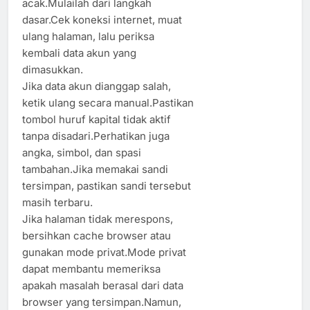
acak.Mulailah dari langkah
dasar.Cek koneksi internet, muat
ulang halaman, lalu periksa
kembali data akun yang
dimasukkan.
Jika data akun dianggap salah,
ketik ulang secara manual.Pastikan
tombol huruf kapital tidak aktif
tanpa disadari.Perhatikan juga
angka, simbol, dan spasi
tambahan.Jika memakai sandi
tersimpan, pastikan sandi tersebut
masih terbaru.
Jika halaman tidak merespons,
bersihkan cache browser atau
gunakan mode privat.Mode privat
dapat membantu memeriksa
apakah masalah berasal dari data
browser yang tersimpan.Namun,