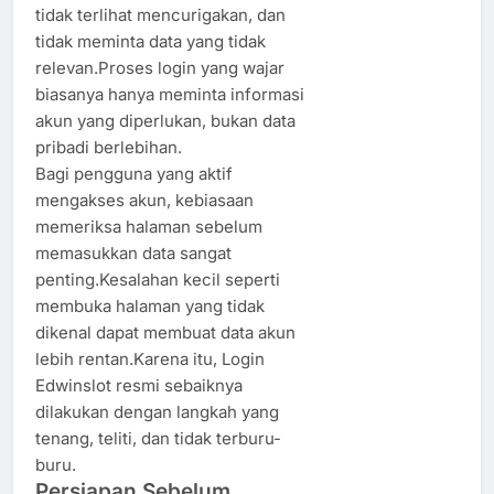
tidak terlihat mencurigakan, dan
tidak meminta data yang tidak
relevan.Proses login yang wajar
biasanya hanya meminta informasi
akun yang diperlukan, bukan data
pribadi berlebihan.
Bagi pengguna yang aktif
mengakses akun, kebiasaan
memeriksa halaman sebelum
memasukkan data sangat
penting.Kesalahan kecil seperti
membuka halaman yang tidak
dikenal dapat membuat data akun
lebih rentan.Karena itu, Login
Edwinslot resmi sebaiknya
dilakukan dengan langkah yang
tenang, teliti, dan tidak terburu-
buru.
Persiapan Sebelum