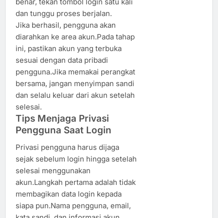
benar, tekan tombol login satu kali
dan tunggu proses berjalan.
Jika berhasil, pengguna akan
diarahkan ke area akun.Pada tahap
ini, pastikan akun yang terbuka
sesuai dengan data pribadi
pengguna.Jika memakai perangkat
bersama, jangan menyimpan sandi
dan selalu keluar dari akun setelah
selesai.
Tips Menjaga Privasi
Pengguna Saat Login
Privasi pengguna harus dijaga
sejak sebelum login hingga setelah
selesai menggunakan
akun.Langkah pertama adalah tidak
membagikan data login kepada
siapa pun.Nama pengguna, email,
kata sandi, dan informasi akun