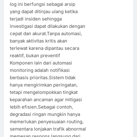
log ini berfungsi sebagai arsip
yang dapat ditinjau ulang ketika
terjadi insiden sehingga
investigasi dapat dilakukan dengan
cepat dan akurat.Tanpa automasi,
banyak aktivitas kritis akan
terlewat karena dipantau secara
reaktif, bukan preventif
Komponen lain dari automasi
monitoring adalah notifikasi
berbasis prioritas.Sistem tidak
hanya mengirimkan peringatan,
tetapi mengelompokkan tingkat
keparahan ancaman agar mitigasi
lebih efisien.Sebagai contoh,
degradasi ringan mungkin hanya
memerlukan penyesuaian routing,
sementara lonjakan trafik abnormal
memesan respons langsung dari