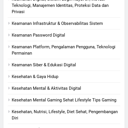
Teknologi, Manajemen Identitas, Proteksi Data dan
Privasi
Keamanan Infrastruktur & Observabilitas Sistem
Keamanan Password Digital
Keamanan Platform, Pengalaman Pengguna, Teknologi
Permainan
Keamanan Siber & Edukasi Digital
Kesehatan & Gaya Hidup
Kesehatan Mental & Aktivitas Digital
Kesehatan Mental Gaming Sehat Lifestyle Tips Gaming
Kesehatan, Nutrisi, Lifestyle, Diet Sehat, Pengembangan
Diri