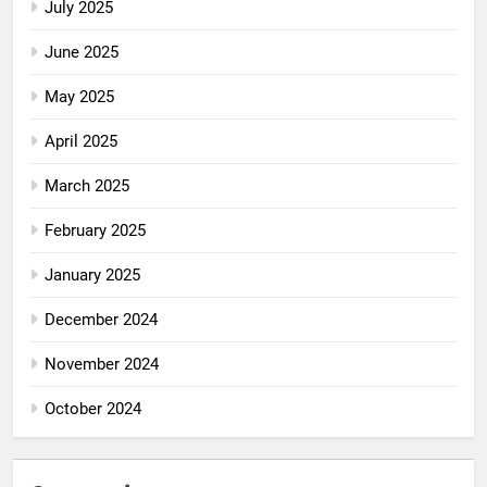
July 2025
June 2025
May 2025
April 2025
March 2025
February 2025
January 2025
December 2024
November 2024
October 2024