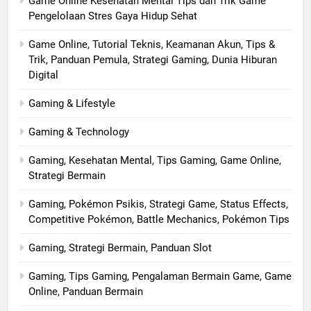
Game Online Kesehatan Mental Tips dan Trik Game
Pengelolaan Stres Gaya Hidup Sehat
Game Online, Tutorial Teknis, Keamanan Akun, Tips &
Trik, Panduan Pemula, Strategi Gaming, Dunia Hiburan
Digital
Gaming & Lifestyle
Gaming & Technology
Gaming, Kesehatan Mental, Tips Gaming, Game Online,
Strategi Bermain
Gaming, Pokémon Psikis, Strategi Game, Status Effects,
Competitive Pokémon, Battle Mechanics, Pokémon Tips
Gaming, Strategi Bermain, Panduan Slot
Gaming, Tips Gaming, Pengalaman Bermain Game, Game
Online, Panduan Bermain