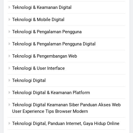
Teknologi & Keamanan Digital
Teknologi & Mobile Digital
Teknologi & Pengalaman Pengguna
Teknologi & Pengalaman Pengguna Digital
Teknologi & Pengembangan Web
Teknologi & User Interface
Teknologi Digital
Teknologi Digital & Keamanan Platform
Teknologi Digital Keamanan Siber Panduan Akses Web
User Experience Tips Browser Modern
Teknologi Digital, Panduan Internet, Gaya Hidup Online