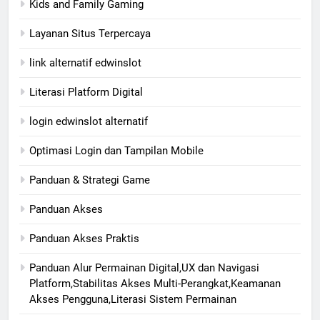
Kids and Family Gaming
Layanan Situs Terpercaya
link alternatif edwinslot
Literasi Platform Digital
login edwinslot alternatif
Optimasi Login dan Tampilan Mobile
Panduan & Strategi Game
Panduan Akses
Panduan Akses Praktis
Panduan Alur Permainan Digital,UX dan Navigasi
Platform,Stabilitas Akses Multi-Perangkat,Keamanan
Akses Pengguna,Literasi Sistem Permainan