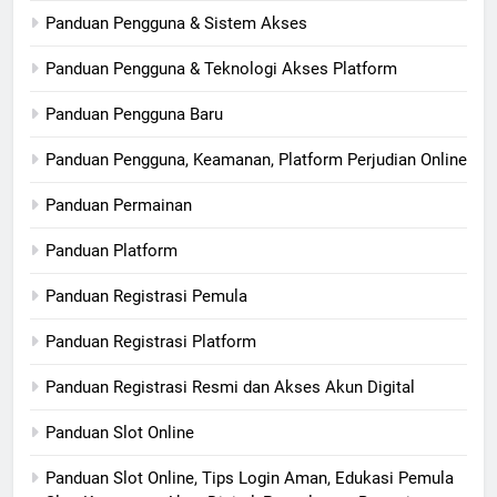
Panduan Pengguna & Sistem Akses
Panduan Pengguna & Teknologi Akses Platform
Panduan Pengguna Baru
Panduan Pengguna, Keamanan, Platform Perjudian Online
Panduan Permainan
Panduan Platform
Panduan Registrasi Pemula
Panduan Registrasi Platform
Panduan Registrasi Resmi dan Akses Akun Digital
Panduan Slot Online
Panduan Slot Online, Tips Login Aman, Edukasi Pemula