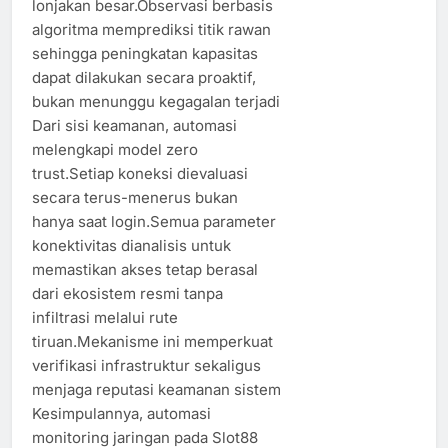
lonjakan besar.Observasi berbasis
algoritma memprediksi titik rawan
sehingga peningkatan kapasitas
dapat dilakukan secara proaktif,
bukan menunggu kegagalan terjadi
Dari sisi keamanan, automasi
melengkapi model zero
trust.Setiap koneksi dievaluasi
secara terus-menerus bukan
hanya saat login.Semua parameter
konektivitas dianalisis untuk
memastikan akses tetap berasal
dari ekosistem resmi tanpa
infiltrasi melalui rute
tiruan.Mekanisme ini memperkuat
verifikasi infrastruktur sekaligus
menjaga reputasi keamanan sistem
Kesimpulannya, automasi
monitoring jaringan pada Slot88