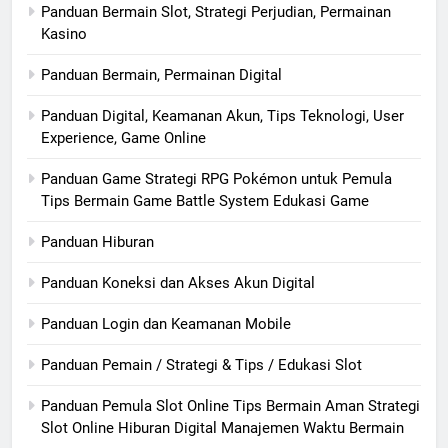
Panduan Bermain Slot, Strategi Perjudian, Permainan
Kasino
Panduan Bermain, Permainan Digital
Panduan Digital, Keamanan Akun, Tips Teknologi, User
Experience, Game Online
Panduan Game Strategi RPG Pokémon untuk Pemula
Tips Bermain Game Battle System Edukasi Game
Panduan Hiburan
Panduan Koneksi dan Akses Akun Digital
Panduan Login dan Keamanan Mobile
Panduan Pemain / Strategi & Tips / Edukasi Slot
Panduan Pemula Slot Online Tips Bermain Aman Strategi
Slot Online Hiburan Digital Manajemen Waktu Bermain