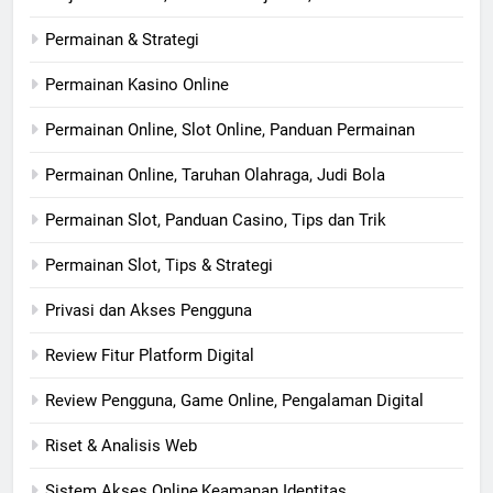
Permainan & Strategi
Permainan Kasino Online
Permainan Online, Slot Online, Panduan Permainan
Permainan Online, Taruhan Olahraga, Judi Bola
Permainan Slot, Panduan Casino, Tips dan Trik
Permainan Slot, Tips & Strategi
Privasi dan Akses Pengguna
Review Fitur Platform Digital
Review Pengguna, Game Online, Pengalaman Digital
Riset & Analisis Web
Sistem Akses Online,Keamanan Identitas