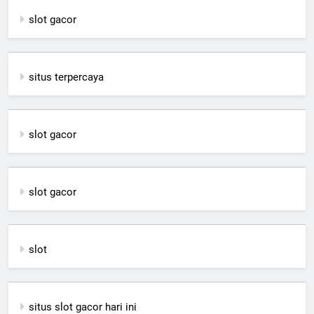
slot gacor
situs terpercaya
slot gacor
slot gacor
slot
situs slot gacor hari ini