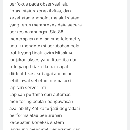
berfokus pada observasi lalu
lintas, status konektivitas, dan
kesehatan endpoint melalui sistem
yang terus memproses data secara
berkesinambungan.Slot88
menerapkan mekanisme telemetry
untuk mendeteksi perubahan pola
trafik yang tidak lazim.Misalnya,
lonjakan akses yang tiba-tiba dari
rute yang tidak dikenal dapat
diidentifikasi sebagai ancaman
lebih awal sebelum memasuki
lapisan server inti
Lapisan pertama dari automasi
monitoring adalah pengawasan
availability.Ketika terjadi degradasi
performa atau penurunan
kecepatan koneksi, sistem
langsung mencatat peringatan dan