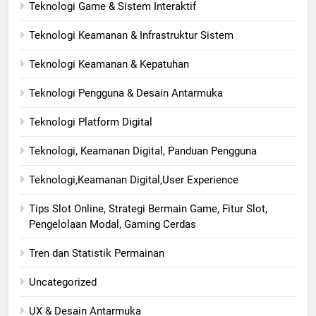
Teknologi Game & Sistem Interaktif
Teknologi Keamanan & Infrastruktur Sistem
Teknologi Keamanan & Kepatuhan
Teknologi Pengguna & Desain Antarmuka
Teknologi Platform Digital
Teknologi, Keamanan Digital, Panduan Pengguna
Teknologi,Keamanan Digital,User Experience
Tips Slot Online, Strategi Bermain Game, Fitur Slot,
Pengelolaan Modal, Gaming Cerdas
Tren dan Statistik Permainan
Uncategorized
UX & Desain Antarmuka