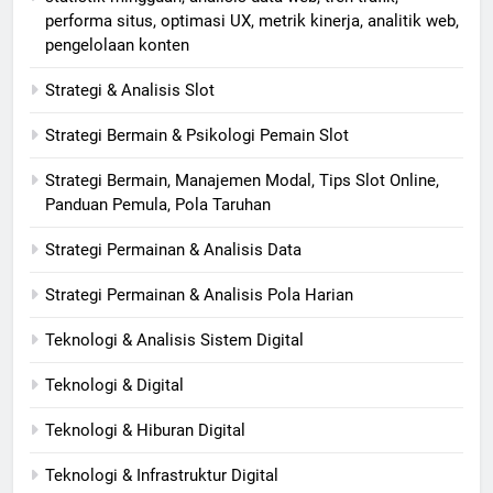
performa situs, optimasi UX, metrik kinerja, analitik web,
pengelolaan konten
Strategi & Analisis Slot
Strategi Bermain & Psikologi Pemain Slot
Strategi Bermain, Manajemen Modal, Tips Slot Online,
Panduan Pemula, Pola Taruhan
Strategi Permainan & Analisis Data
Strategi Permainan & Analisis Pola Harian
Teknologi & Analisis Sistem Digital
Teknologi & Digital
Teknologi & Hiburan Digital
Teknologi & Infrastruktur Digital