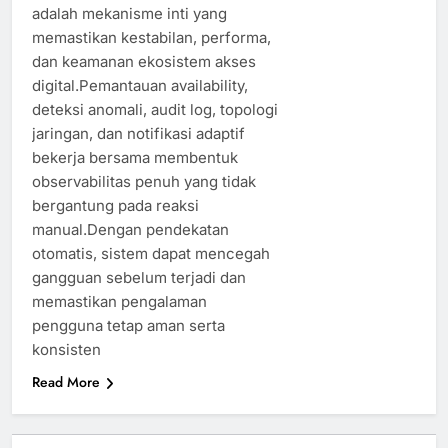
adalah mekanisme inti yang
memastikan kestabilan, performa,
dan keamanan ekosistem akses
digital.Pemantauan availability,
deteksi anomali, audit log, topologi
jaringan, dan notifikasi adaptif
bekerja bersama membentuk
observabilitas penuh yang tidak
bergantung pada reaksi
manual.Dengan pendekatan
otomatis, sistem dapat mencegah
gangguan sebelum terjadi dan
memastikan pengalaman
pengguna tetap aman serta
konsisten
Read More