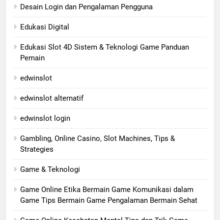
Desain Login dan Pengalaman Pengguna
Edukasi Digital
Edukasi Slot 4D Sistem & Teknologi Game Panduan
Pemain
edwinslot
edwinslot alternatif
edwinslot login
Gambling, Online Casino, Slot Machines, Tips &
Strategies
Game & Teknologi
Game Online Etika Bermain Game Komunikasi dalam
Game Tips Bermain Game Pengalaman Bermain Sehat