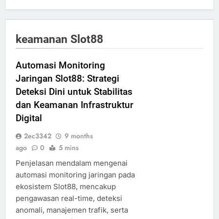
keamanan Slot88
Automasi Monitoring
Jaringan Slot88: Strategi
Deteksi Dini untuk Stabilitas
dan Keamanan Infrastruktur
Digital
2ec3342
9 months
ago
0
5 mins
Penjelasan mendalam mengenai
automasi monitoring jaringan pada
ekosistem Slot88, mencakup
pengawasan real-time, deteksi
anomali, manajemen trafik, serta