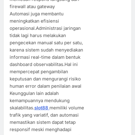
firewall atau gateway
Automasi juga membantu
meningkatkan efisiensi
operasional.Administrasi jaringan
tidak lagi harus melakukan
pengecekan manual satu per satu,
karena sistem sudah menyediakan
informasi real-time dalam bentuk
dashboard observabilitas.Hal ini
mempercepat pengambilan
keputusan dan mengurangi risiko
human error dalam penilaian awal
Keunggulan lain adalah
kemampuannya mendukung
skalabilitas.
slot88
memiliki volume
trafik yang variatif, dan automasi
memastikan sistem dapat tetap
responsif meski menghadapi