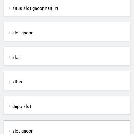
situs slot gacor hari ini
slot gacor
slot
situs
depo slot
slot gacor