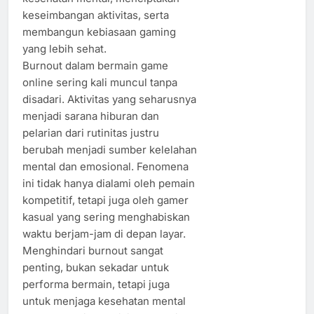
keseimbangan aktivitas, serta
membangun kebiasaan gaming
yang lebih sehat.
Burnout dalam bermain game
online sering kali muncul tanpa
disadari. Aktivitas yang seharusnya
menjadi sarana hiburan dan
pelarian dari rutinitas justru
berubah menjadi sumber kelelahan
mental dan emosional. Fenomena
ini tidak hanya dialami oleh pemain
kompetitif, tetapi juga oleh gamer
kasual yang sering menghabiskan
waktu berjam-jam di depan layar.
Menghindari burnout sangat
penting, bukan sekadar untuk
performa bermain, tetapi juga
untuk menjaga kesehatan mental