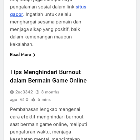
pengalaman sosial dalam link
situs
gacor
. Ingatlah untuk selalu
menghargai sesama pemain dan
menjaga sikap yang positif, baik
dalam kemenangan maupun
kekalahan.
Read More
Tips Menghindari Burnout
dalam Bermain Game Online
2ec3342
8 months
ago
0
6 mins
Pembahasan lengkap mengenai
cara efektif menghindari burnout
saat bermain game online, meliputi
pengaturan waktu, menjaga
kesehatan mental, menciptakan