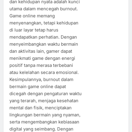
dan kehidupan nyata adalah kunci
utama dalam mencegah burnout.
Game online memang
menyenangkan, tetapi kehidupan
di luar layar tetap harus
mendapatkan perhatian. Dengan
menyeimbangkan waktu bermain
dan aktivitas lain, gamer dapat
menikmati game dengan energi
positif tanpa merasa terbebani
atau kelelahan secara emosional.
Kesimpulannya, burnout dalam
bermain game online dapat
dicegah dengan pengaturan waktu
yang terarah, menjaga kesehatan
mental dan fisik, menciptakan
lingkungan bermain yang nyaman,
serta mengembangkan kebiasaan
digital yang seimbang. Dengan