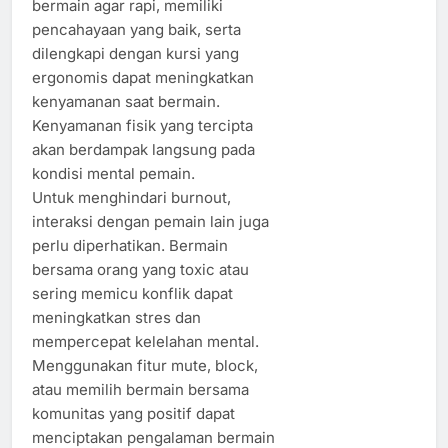
bermain agar rapi, memiliki
pencahayaan yang baik, serta
dilengkapi dengan kursi yang
ergonomis dapat meningkatkan
kenyamanan saat bermain.
Kenyamanan fisik yang tercipta
akan berdampak langsung pada
kondisi mental pemain.
Untuk menghindari burnout,
interaksi dengan pemain lain juga
perlu diperhatikan. Bermain
bersama orang yang toxic atau
sering memicu konflik dapat
meningkatkan stres dan
mempercepat kelelahan mental.
Menggunakan fitur mute, block,
atau memilih bermain bersama
komunitas yang positif dapat
menciptakan pengalaman bermain