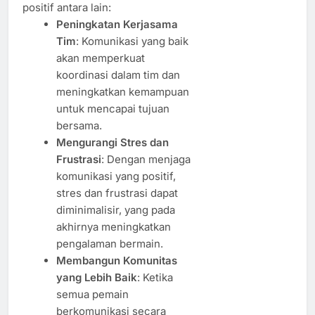
positif antara lain:
Peningkatan Kerjasama
Tim
: Komunikasi yang baik
akan memperkuat
koordinasi dalam tim dan
meningkatkan kemampuan
untuk mencapai tujuan
bersama.
Mengurangi Stres dan
Frustrasi
: Dengan menjaga
komunikasi yang positif,
stres dan frustrasi dapat
diminimalisir, yang pada
akhirnya meningkatkan
pengalaman bermain.
Membangun Komunitas
yang Lebih Baik
: Ketika
semua pemain
berkomunikasi secara