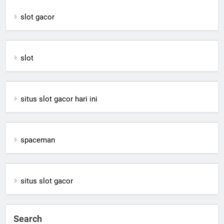
slot gacor
slot
situs slot gacor hari ini
spaceman
situs slot gacor
Search