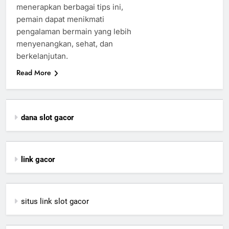
menerapkan berbagai tips ini,
pemain dapat menikmati
pengalaman bermain yang lebih
menyenangkan, sehat, dan
berkelanjutan.
Read More
dana slot gacor
link gacor
situs link slot gacor