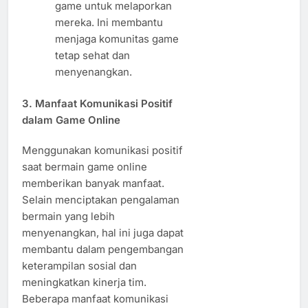
game untuk melaporkan
mereka. Ini membantu
menjaga komunitas game
tetap sehat dan
menyenangkan.
3. Manfaat Komunikasi Positif
dalam Game Online
Menggunakan komunikasi positif
saat bermain game online
memberikan banyak manfaat.
Selain menciptakan pengalaman
bermain yang lebih
menyenangkan, hal ini juga dapat
membantu dalam pengembangan
keterampilan sosial dan
meningkatkan kinerja tim.
Beberapa manfaat komunikasi