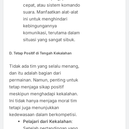
cepat, atau sistem komando
suara. Manfaatkan alat-alat
ini untuk menghindari
kebingungannya
komunikasi, terutama dalam
situasi yang sangat sibuk.
D. Tetap Positif di Tengah Kekalahan
Tidak ada tim yang selalu menang,
dan itu adalah bagian dari
permainan. Namun, penting untuk
tetap menjaga sikap positif
meskipun menghadapi kekalahan.
Ini tidak hanya menjaga moral tim
tetapi juga menunjukkan
kedewasaan dalam berkompetisi.
Pelajari dari Kekalahan
:
Setelah pertandingan yang