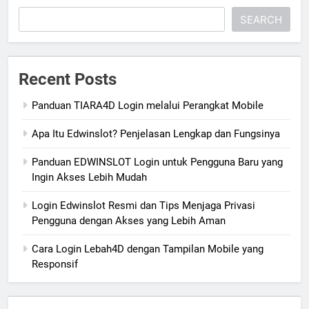
SEARCH
Recent Posts
Panduan TIARA4D Login melalui Perangkat Mobile
Apa Itu Edwinslot? Penjelasan Lengkap dan Fungsinya
Panduan EDWINSLOT Login untuk Pengguna Baru yang
Ingin Akses Lebih Mudah
Login Edwinslot Resmi dan Tips Menjaga Privasi
Pengguna dengan Akses yang Lebih Aman
Cara Login Lebah4D dengan Tampilan Mobile yang
Responsif