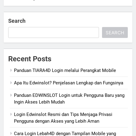
Search
SEARCH
Recent Posts
Panduan TIARA4D Login melalui Perangkat Mobile
Apa Itu Edwinslot? Penjelasan Lengkap dan Fungsinya
Panduan EDWINSLOT Login untuk Pengguna Baru yang
Ingin Akses Lebih Mudah
Login Edwinslot Resmi dan Tips Menjaga Privasi
Pengguna dengan Akses yang Lebih Aman
Cara Login Lebah4D dengan Tampilan Mobile yang