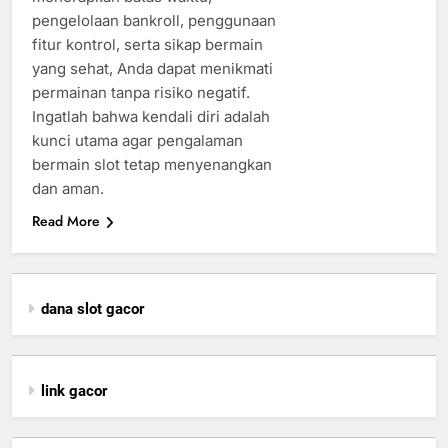
pengelolaan bankroll, penggunaan
fitur kontrol, serta sikap bermain
yang sehat, Anda dapat menikmati
permainan tanpa risiko negatif.
Ingatlah bahwa kendali diri adalah
kunci utama agar pengalaman
bermain slot tetap menyenangkan
dan aman.
Read More
dana slot gacor
link gacor