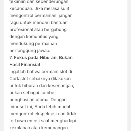
tekanan dan kecenderungan
kecanduan. Jika merasa sulit
mengontrol permainan, jangan
ragu untuk mencari bantuan
profesional atau bergabung
dengan komunitas yang
mendukung permainan
bertanggung jawab.
7. Fokus pada Hiburan, Bukan
Hasil Finansial
Ingatlah bahwa bermain slot di
Corlaslot sebaiknya dilakukan
untuk hiburan dan kesenangan,
bukan sebagai sumber
penghasilan utama. Dengan
mindset ini, Anda lebih mudah
mengontrol ekspektasi dan tidak
terbawa emosi saat menghadapi
kekalahan atau kemenangan.