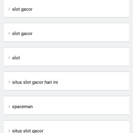
slot gacor
slot gacor
slot
situs slot gacor hari ini
spaceman
situs slot gacor