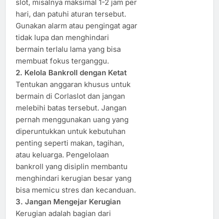
slot, misalnya maksimal 1-2 jam per
hari, dan patuhi aturan tersebut.
Gunakan alarm atau pengingat agar
tidak lupa dan menghindari
bermain terlalu lama yang bisa
membuat fokus terganggu.
2. Kelola Bankroll dengan Ketat
Tentukan anggaran khusus untuk
bermain di Corlaslot dan jangan
melebihi batas tersebut. Jangan
pernah menggunakan uang yang
diperuntukkan untuk kebutuhan
penting seperti makan, tagihan,
atau keluarga. Pengelolaan
bankroll yang disiplin membantu
menghindari kerugian besar yang
bisa memicu stres dan kecanduan.
3. Jangan Mengejar Kerugian
Kerugian adalah bagian dari