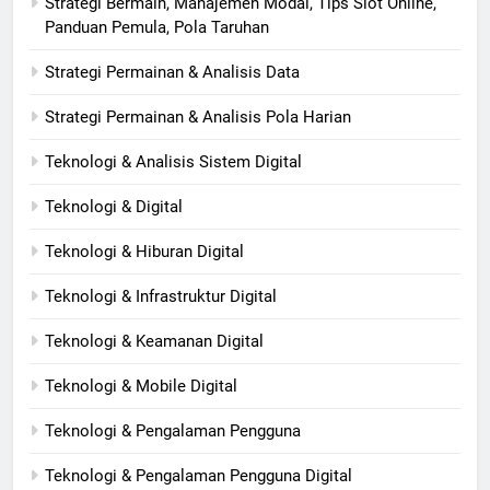
Strategi Bermain, Manajemen Modal, Tips Slot Online,
Panduan Pemula, Pola Taruhan
Strategi Permainan & Analisis Data
Strategi Permainan & Analisis Pola Harian
Teknologi & Analisis Sistem Digital
Teknologi & Digital
Teknologi & Hiburan Digital
Teknologi & Infrastruktur Digital
Teknologi & Keamanan Digital
Teknologi & Mobile Digital
Teknologi & Pengalaman Pengguna
Teknologi & Pengalaman Pengguna Digital