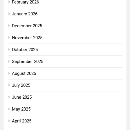
February 2026
January 2026
December 2025
November 2025
October 2025
September 2025
August 2025
July 2025
June 2025
May 2025
April 2025