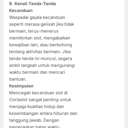
8. Kenali Tanda-Tanda
Kecanduan
Waspadai gejala kecanduan
seperti merasa gelisah jika tidak
bermain, terus-menerus
memikirkan slot, mengabaikan
kewajiban lain, atau berbohong
tentang aktivitas bermain. Jika
tanda-tanda ini muncul, segera
ambil langkah untuk mengurangi
waktu bermain dan mencari
bantuan.
Kesimpulan
Mencegah kecanduan slot di
Corlaslot sangat penting untuk
menjaga kualitas hidup dan
keseimbangan antara hiburan dan
tanggung jawab. Dengan
menerapkan batas waktu,