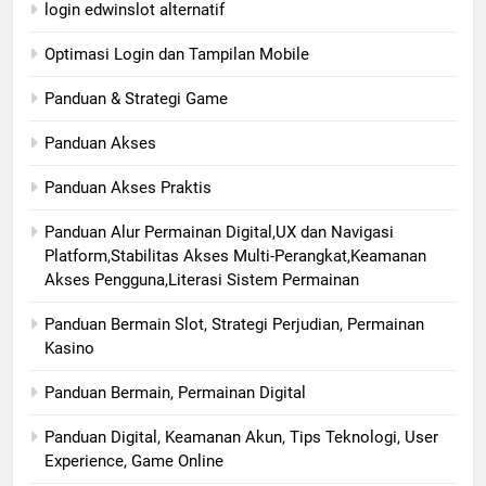
login edwinslot alternatif
Optimasi Login dan Tampilan Mobile
Panduan & Strategi Game
Panduan Akses
Panduan Akses Praktis
Panduan Alur Permainan Digital,UX dan Navigasi
Platform,Stabilitas Akses Multi-Perangkat,Keamanan
Akses Pengguna,Literasi Sistem Permainan
Panduan Bermain Slot, Strategi Perjudian, Permainan
Kasino
Panduan Bermain, Permainan Digital
Panduan Digital, Keamanan Akun, Tips Teknologi, User
Experience, Game Online