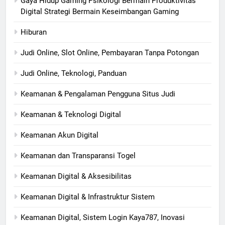
Gaya Hidup Gaming Psikologi Bermain Produktivitas
Digital Strategi Bermain Keseimbangan Gaming
Hiburan
Judi Online, Slot Online, Pembayaran Tanpa Potongan
Judi Online, Teknologi, Panduan
Keamanan & Pengalaman Pengguna Situs Judi
Keamanan & Teknologi Digital
Keamanan Akun Digital
Keamanan dan Transparansi Togel
Keamanan Digital & Aksesibilitas
Keamanan Digital & Infrastruktur Sistem
Keamanan Digital, Sistem Login Kaya787, Inovasi