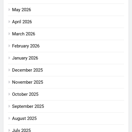
May 2026
April 2026
March 2026
February 2026
January 2026
December 2025
November 2025
October 2025
September 2025
August 2025
July 2025