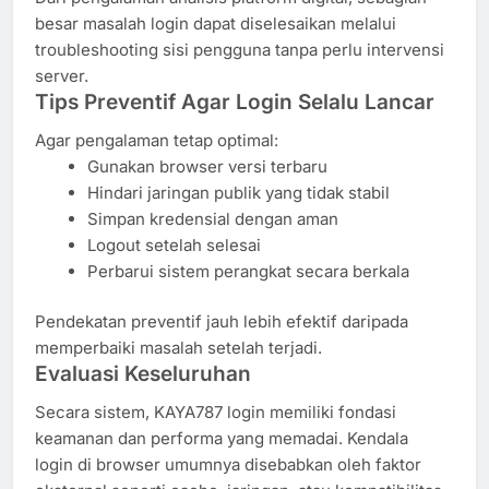
besar masalah login dapat diselesaikan melalui
troubleshooting sisi pengguna tanpa perlu intervensi
server.
Tips Preventif Agar Login Selalu Lancar
Agar pengalaman tetap optimal:
Gunakan browser versi terbaru
Hindari jaringan publik yang tidak stabil
Simpan kredensial dengan aman
Logout setelah selesai
Perbarui sistem perangkat secara berkala
Pendekatan preventif jauh lebih efektif daripada
memperbaiki masalah setelah terjadi.
Evaluasi Keseluruhan
Secara sistem, KAYA787 login memiliki fondasi
keamanan dan performa yang memadai. Kendala
login di browser umumnya disebabkan oleh faktor