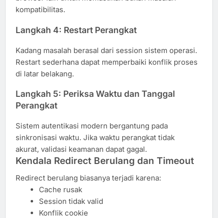
kompatibilitas.
Langkah 4: Restart Perangkat
Kadang masalah berasal dari session sistem operasi.
Restart sederhana dapat memperbaiki konflik proses
di latar belakang.
Langkah 5: Periksa Waktu dan Tanggal
Perangkat
Sistem autentikasi modern bergantung pada
sinkronisasi waktu. Jika waktu perangkat tidak
akurat, validasi keamanan dapat gagal.
Kendala Redirect Berulang dan Timeout
Redirect berulang biasanya terjadi karena:
Cache rusak
Session tidak valid
Konflik cookie