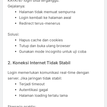
KAYA787 login bisa terganggu.
Gejalanya:
Halaman tidak memuat sempurna
Login kembali ke halaman awal
Redirect terus-menerus
Solusi:
Hapus cache dan cookies
Tutup dan buka ulang browser
Gunakan mode incognito untuk uji coba
2. Koneksi Internet Tidak Stabil
Login memerlukan komunikasi real-time dengan
server. Jika jaringan tidak stabil:
Terjadi timeout
Autentikasi gagal
Halaman loading terlalu lama
Skenario praktis: