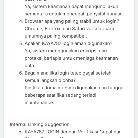
Ya, sistem keamanan dapat mengunci akun
sementara untuk mencegah penyalahgunaan.
Browser apa yang paling stabil untuk login?
Chrome, Firefox, dan Safari versi terbaru
umumnya paling kompatibel.
Apakah KAYA787 login aman digunakan?
Ya, sistem menggunakan enkripsi dan
proteksi berlapis untuk menjaga keamanan
data.
Bagaimana jika login tetap gagal setelah
semua langkah dicoba?
Pastikan domain resmi digunakan dan tunggu
beberapa saat jika sedang terjadi
maintenance.
—————————————————————————
Internal Linking Suggestion
KAYA787 LOGIN dengan Verifikasi Cepat dan