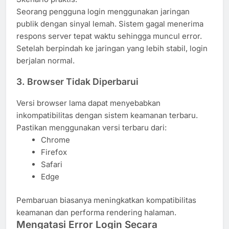
Seorang pengguna login menggunakan jaringan
publik dengan sinyal lemah. Sistem gagal menerima
respons server tepat waktu sehingga muncul error.
Setelah berpindah ke jaringan yang lebih stabil, login
berjalan normal.
3. Browser Tidak Diperbarui
Versi browser lama dapat menyebabkan
inkompatibilitas dengan sistem keamanan terbaru.
Pastikan menggunakan versi terbaru dari:
Chrome
Firefox
Safari
Edge
Pembaruan biasanya meningkatkan kompatibilitas
keamanan dan performa rendering halaman.
Mengatasi Error Login Secara