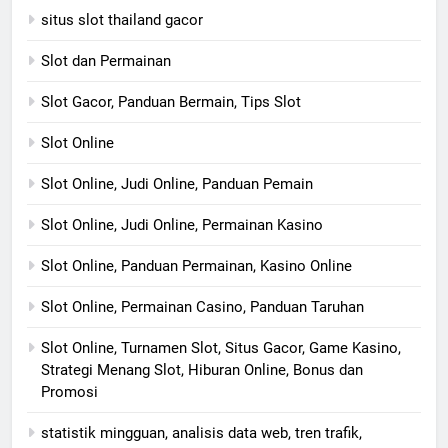
situs slot thailand gacor
Slot dan Permainan
Slot Gacor, Panduan Bermain, Tips Slot
Slot Online
Slot Online, Judi Online, Panduan Pemain
Slot Online, Judi Online, Permainan Kasino
Slot Online, Panduan Permainan, Kasino Online
Slot Online, Permainan Casino, Panduan Taruhan
Slot Online, Turnamen Slot, Situs Gacor, Game Kasino,
Strategi Menang Slot, Hiburan Online, Bonus dan
Promosi
statistik mingguan, analisis data web, tren trafik,