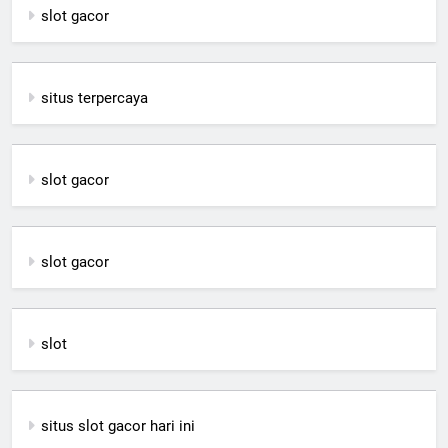
slot gacor
situs terpercaya
slot gacor
slot gacor
slot
situs slot gacor hari ini