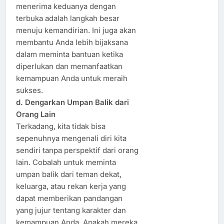
menerima keduanya dengan
terbuka adalah langkah besar
menuju kemandirian. Ini juga akan
membantu Anda lebih bijaksana
dalam meminta bantuan ketika
diperlukan dan memanfaatkan
kemampuan Anda untuk meraih
sukses.
d. Dengarkan Umpan Balik dari
Orang Lain
Terkadang, kita tidak bisa
sepenuhnya mengenali diri kita
sendiri tanpa perspektif dari orang
lain. Cobalah untuk meminta
umpan balik dari teman dekat,
keluarga, atau rekan kerja yang
dapat memberikan pandangan
yang jujur tentang karakter dan
kemampuan Anda. Apakah mereka