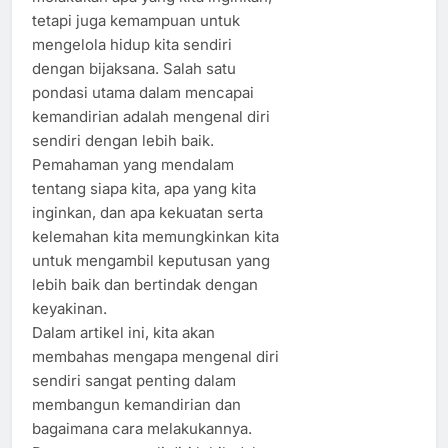
tetapi juga kemampuan untuk
mengelola hidup kita sendiri
dengan bijaksana. Salah satu
pondasi utama dalam mencapai
kemandirian adalah mengenal diri
sendiri dengan lebih baik.
Pemahaman yang mendalam
tentang siapa kita, apa yang kita
inginkan, dan apa kekuatan serta
kelemahan kita memungkinkan kita
untuk mengambil keputusan yang
lebih baik dan bertindak dengan
keyakinan.
Dalam artikel ini, kita akan
membahas mengapa mengenal diri
sendiri sangat penting dalam
membangun kemandirian dan
bagaimana cara melakukannya.