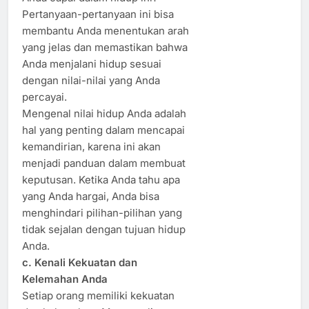
Pertanyaan-pertanyaan ini bisa
membantu Anda menentukan arah
yang jelas dan memastikan bahwa
Anda menjalani hidup sesuai
dengan nilai-nilai yang Anda
percayai.
Mengenal nilai hidup Anda adalah
hal yang penting dalam mencapai
kemandirian, karena ini akan
menjadi panduan dalam membuat
keputusan. Ketika Anda tahu apa
yang Anda hargai, Anda bisa
menghindari pilihan-pilihan yang
tidak sejalan dengan tujuan hidup
Anda.
c. Kenali Kekuatan dan
Kelemahan Anda
Setiap orang memiliki kekuatan