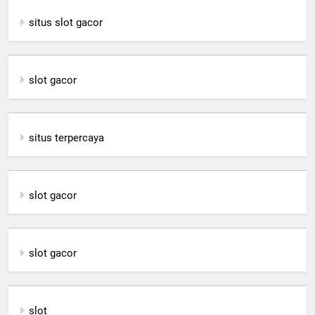
situs slot gacor
slot gacor
situs terpercaya
slot gacor
slot gacor
slot