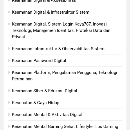
Keamanan Digital & Aksesibilitas
Keamanan Digital & Infrastruktur Sistem
Keamanan Digital, Sistem Login Kaya787, Inovasi
Teknologi, Manajemen Identitas, Proteksi Data dan
Privasi
Keamanan Infrastruktur & Observabilitas Sistem
Keamanan Password Digital
Keamanan Platform, Pengalaman Pengguna, Teknologi
Permainan
Keamanan Siber & Edukasi Digital
Kesehatan & Gaya Hidup
Kesehatan Mental & Aktivitas Digital
Kesehatan Mental Gaming Sehat Lifestyle Tips Gaming