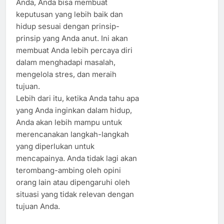
Anda, Anda bisa membuat
keputusan yang lebih baik dan
hidup sesuai dengan prinsip-
prinsip yang Anda anut. Ini akan
membuat Anda lebih percaya diri
dalam menghadapi masalah,
mengelola stres, dan meraih
tujuan.
Lebih dari itu, ketika Anda tahu apa
yang Anda inginkan dalam hidup,
Anda akan lebih mampu untuk
merencanakan langkah-langkah
yang diperlukan untuk
mencapainya. Anda tidak lagi akan
terombang-ambing oleh opini
orang lain atau dipengaruhi oleh
situasi yang tidak relevan dengan
tujuan Anda.