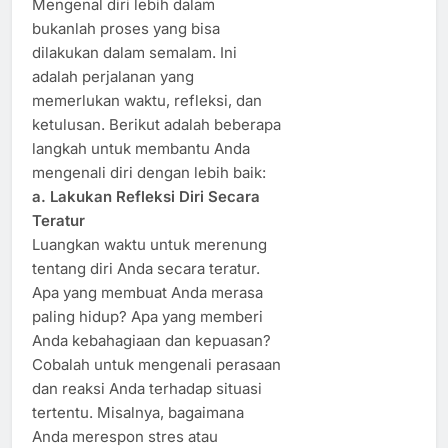
Mengenal diri lebih dalam
bukanlah proses yang bisa
dilakukan dalam semalam. Ini
adalah perjalanan yang
memerlukan waktu, refleksi, dan
ketulusan. Berikut adalah beberapa
langkah untuk membantu Anda
mengenali diri dengan lebih baik:
a. Lakukan Refleksi Diri Secara
Teratur
Luangkan waktu untuk merenung
tentang diri Anda secara teratur.
Apa yang membuat Anda merasa
paling hidup? Apa yang memberi
Anda kebahagiaan dan kepuasan?
Cobalah untuk mengenali perasaan
dan reaksi Anda terhadap situasi
tertentu. Misalnya, bagaimana
Anda merespon stres atau