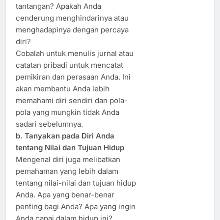
tantangan? Apakah Anda
cenderung menghindarinya atau
menghadapinya dengan percaya
diri?
Cobalah untuk menulis jurnal atau
catatan pribadi untuk mencatat
pemikiran dan perasaan Anda. Ini
akan membantu Anda lebih
memahami diri sendiri dan pola-
pola yang mungkin tidak Anda
sadari sebelumnya.
b. Tanyakan pada Diri Anda
tentang Nilai dan Tujuan Hidup
Mengenal diri juga melibatkan
pemahaman yang lebih dalam
tentang nilai-nilai dan tujuan hidup
Anda. Apa yang benar-benar
penting bagi Anda? Apa yang ingin
Anda capai dalam hidup ini?