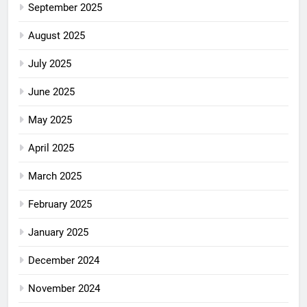
September 2025
August 2025
July 2025
June 2025
May 2025
April 2025
March 2025
February 2025
January 2025
December 2024
November 2024