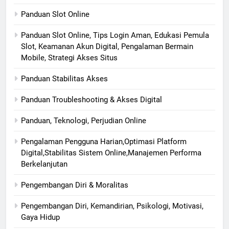
Panduan Slot Online
Panduan Slot Online, Tips Login Aman, Edukasi Pemula
Slot, Keamanan Akun Digital, Pengalaman Bermain
Mobile, Strategi Akses Situs
Panduan Stabilitas Akses
Panduan Troubleshooting & Akses Digital
Panduan, Teknologi, Perjudian Online
Pengalaman Pengguna Harian,Optimasi Platform
Digital,Stabilitas Sistem Online,Manajemen Performa
Berkelanjutan
Pengembangan Diri & Moralitas
Pengembangan Diri, Kemandirian, Psikologi, Motivasi,
Gaya Hidup