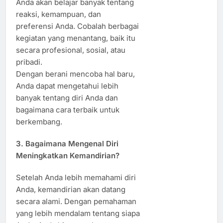
Anda akan belajar banyak tentang
reaksi, kemampuan, dan
preferensi Anda. Cobalah berbagai
kegiatan yang menantang, baik itu
secara profesional, sosial, atau
pribadi.
Dengan berani mencoba hal baru,
Anda dapat mengetahui lebih
banyak tentang diri Anda dan
bagaimana cara terbaik untuk
berkembang.
3.
Bagaimana Mengenal Diri
Meningkatkan Kemandirian?
Setelah Anda lebih memahami diri
Anda, kemandirian akan datang
secara alami. Dengan pemahaman
yang lebih mendalam tentang siapa