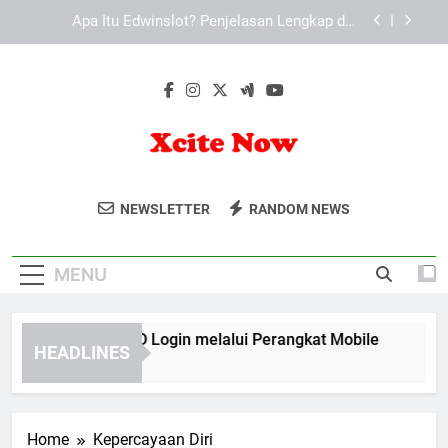
Skip
Panduan EDWINSLOT Login untuk Pengguna Baru
to
yang Ingin Akses Lebih Mudah
content
Login Edwinslot Resmi dan Tips Menjaga Privasi
Pengguna dengan Akses yang Lebih Aman
Panduan TIARA4D Login melalui Perangkat
Mobile
Apa Itu Edwinslot? Penjelasan Lengkap dan
Fungsinya
Xcite Now
Dapatkan Hiburan Terkini Dari Xcite
Panduan EDWINSLOT Login untuk Pengguna Baru
NEWSLETTER
RANDOM NEWS
yang Ingin Akses Lebih Mudah
Now. Mulai Dari Acara, Berita Selebriti,
Login Edwinslot Resmi dan Tips Menjaga Privasi
Hingga Konten Kreatif Yang Menghibur.
Pengguna dengan Akses yang Lebih Aman
MENU
nduan TIARA4D Login melalui Perangkat Mobile
Apa It
HEADLINES
Weeks Ago
1 Month
Home
Kepercayaan Diri