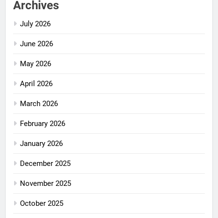
Archives
July 2026
June 2026
May 2026
April 2026
March 2026
February 2026
January 2026
December 2025
November 2025
October 2025