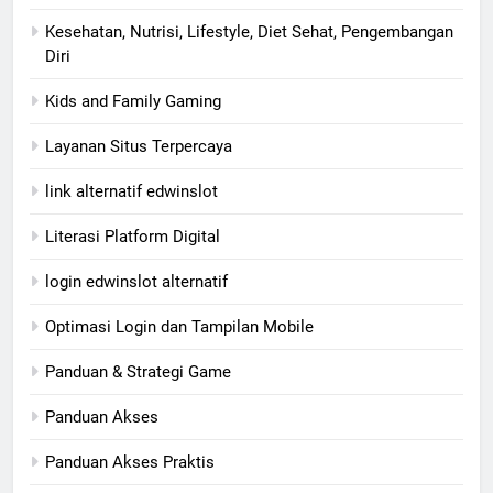
Kesehatan, Nutrisi, Lifestyle, Diet Sehat, Pengembangan
Diri
Kids and Family Gaming
Layanan Situs Terpercaya
link alternatif edwinslot
Literasi Platform Digital
login edwinslot alternatif
Optimasi Login dan Tampilan Mobile
Panduan & Strategi Game
Panduan Akses
Panduan Akses Praktis