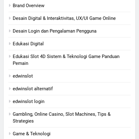
Brand Overview
Desain Digital & Interaktivitas, UX/UI Game Online
Desain Login dan Pengalaman Pengguna
Edukasi Digital
Edukasi Slot 4D Sistem & Teknologi Game Panduan
Pemain
edwinslot
edwinslot alternatif
edwinslot login
Gambling, Online Casino, Slot Machines, Tips &
Strategies
Game & Teknologi