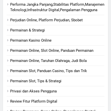
Performa Jangka Panjang,Stabilitas Platform,Manajemen
Teknologi,Infrastruktur Digital,Pengalaman Pengguna
Perjudian Online, Platform Perjudian, Sbobet
Permainan & Strategi
Permainan Kasino Online
Permainan Online, Slot Online, Panduan Permainan
Permainan Online, Taruhan Olahraga, Judi Bola
Permainan Slot, Panduan Casino, Tips dan Trik
Permainan Slot, Tips & Strategi
Privasi dan Akses Pengguna
Review Fitur Platform Digital