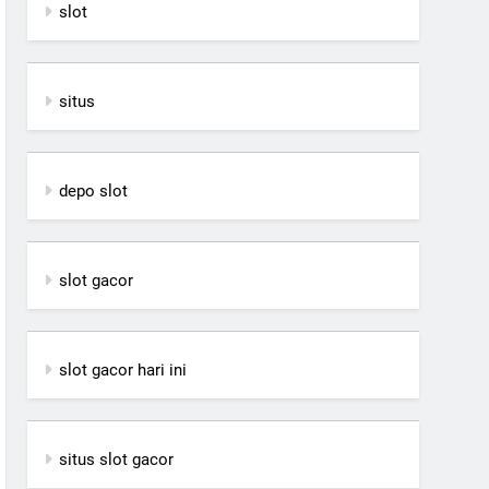
slot
situs
depo slot
slot gacor
slot gacor hari ini
situs slot gacor