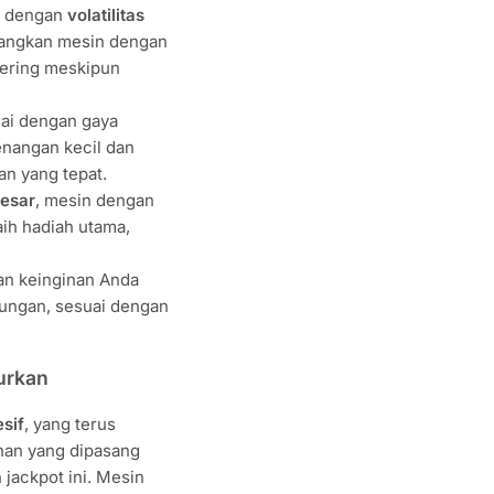
in dengan
volatilitas
dangkan mesin dengan
ering meskipun
uai dengan gaya
enangan kecil dan
an yang tepat.
besar
, mesin dengan
aih hadiah utama,
an keinginan Anda
ungan, sesuai dengan
urkan
esif
, yang terus
uhan yang dipasang
jackpot ini. Mesin