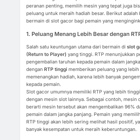
peranan penting, memilih mesin yang tepat juga b
peluang untuk meraih hadiah besar. Berikut adala
bermain di slot gacor bagi pemain yang mengingin
1.
Peluang Menang Lebih Besar dengan RTP
Salah satu keuntungan utama dari bermain di
slot 
(Return to Player)
yang tinggi. RTP menunjukkan p
pengembalian taruhan kepada pemain dalam jangka
dengan
RTP tinggi
memberikan peluang yang lebih 
memenangkan hadiah, karena lebih banyak pengemb
kepada pemain.
Slot gacor umumnya memiliki RTP yang lebih tingg
dengan mesin slot lainnya. Sebagai contoh, mesi
berarti mesin tersebut akan mengembalikan 96% dar
pemain dalam jangka panjang. Pemain yang memili
RTP tinggi akan lebih sering melihat hasil positif,
banyak kesempatan untuk meraih keberuntungan.