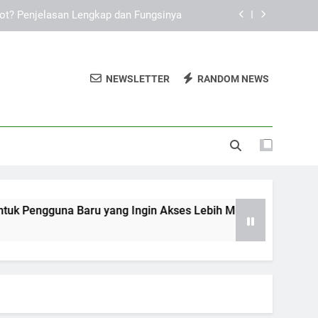
lot? Penjelasan Lengkap dan Fungsinya
a Baru yang Ingin Akses Lebih Mudah
engguna dengan Akses yang Lebih Aman
NEWSLETTER
RANDOM NEWS
ARA4D Login melalui Perangkat Mobile
ti, Hingga Konten Kreatif Yang Menghibur.
lot? Penjelasan Lengkap dan Fungsinya
a Baru yang Ingin Akses Lebih Mudah
engguna dengan Akses yang Lebih Aman
guna Baru yang Ingin Akses Lebih Mudah
Login Edwins
2 Months Ago