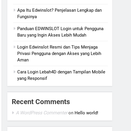
Apa Itu Edwinslot? Penjelasan Lengkap dan
Fungsinya
Panduan EDWINSLOT Login untuk Pengguna
Baru yang Ingin Akses Lebih Mudah
Login Edwinslot Resmi dan Tips Menjaga
Privasi Pengguna dengan Akses yang Lebih
Aman
Cara Login Lebah4D dengan Tampilan Mobile
yang Responsif
Recent Comments
A WordPress Commenter
on
Hello world!