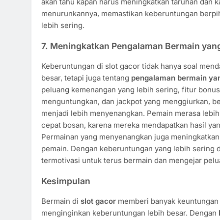
akan tahu kapan harus meningkatkan taruhan dan k
menurunkannya, memastikan keberuntungan berpi
lebih sering.
7.
Meningkatkan Pengalaman Bermain yang
Keberuntungan di slot gacor tidak hanya soal mend
besar, tetapi juga tentang
pengalaman bermain yan
peluang kemenangan yang lebih sering, fitur bonu
menguntungkan, dan jackpot yang menggiurkan, be
menjadi lebih menyenangkan. Pemain merasa lebih t
cepat bosan, karena mereka mendapatkan hasil yang 
Permainan yang menyenangkan juga meningkatkan r
pemain. Dengan keberuntungan yang lebih sering d
termotivasi untuk terus bermain dan mengejar pelu
Kesimpulan
Bermain di
slot gacor
memberi banyak keuntungan 
menginginkan keberuntungan lebih besar. Dengan