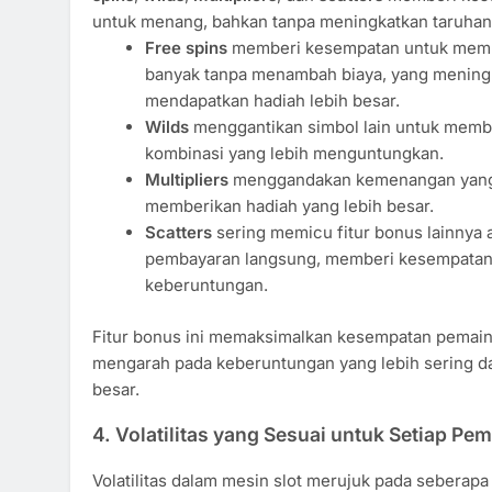
untuk menang, bahkan tanpa meningkatkan taruhan
Free spins
memberi kesempatan untuk memut
banyak tanpa menambah biaya, yang mening
mendapatkan hadiah lebih besar.
Wilds
menggantikan simbol lain untuk memb
kombinasi yang lebih menguntungkan.
Multipliers
menggandakan kemenangan yang 
memberikan hadiah yang lebih besar.
Scatters
sering memicu fitur bonus lainnya
pembayaran langsung, memberi kesempatan 
keberuntungan.
Fitur bonus ini memaksimalkan kesempatan pemai
mengarah pada keberuntungan yang lebih sering da
besar.
4.
Volatilitas yang Sesuai untuk Setiap Pe
Volatilitas dalam mesin slot merujuk pada seberapa 