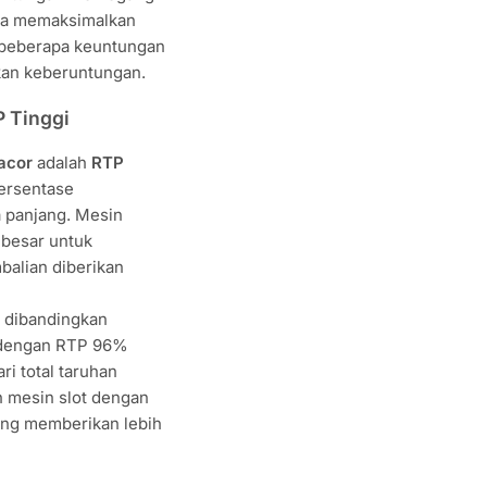
isa memaksimalkan
h beberapa keuntungan
kan keberuntungan.
 Tinggi
gacor
adalah
RTP
ersentase
 panjang. Mesin
besar untuk
alian diberikan
i dibandingkan
n dengan RTP 96%
i total taruhan
h mesin slot dengan
 yang memberikan lebih