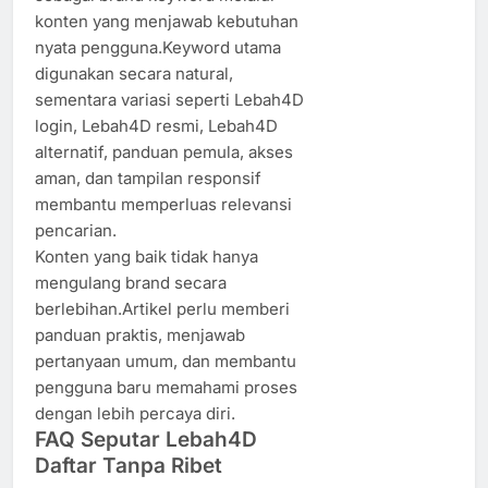
konten yang menjawab kebutuhan
nyata pengguna.Keyword utama
digunakan secara natural,
sementara variasi seperti Lebah4D
login, Lebah4D resmi, Lebah4D
alternatif, panduan pemula, akses
aman, dan tampilan responsif
membantu memperluas relevansi
pencarian.
Konten yang baik tidak hanya
mengulang brand secara
berlebihan.Artikel perlu memberi
panduan praktis, menjawab
pertanyaan umum, dan membantu
pengguna baru memahami proses
dengan lebih percaya diri.
FAQ Seputar Lebah4D
Daftar Tanpa Ribet