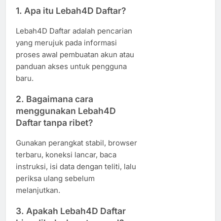
1. Apa itu Lebah4D Daftar?
Lebah4D Daftar adalah pencarian
yang merujuk pada informasi
proses awal pembuatan akun atau
panduan akses untuk pengguna
baru.
2. Bagaimana cara
menggunakan Lebah4D
Daftar tanpa ribet?
Gunakan perangkat stabil, browser
terbaru, koneksi lancar, baca
instruksi, isi data dengan teliti, lalu
periksa ulang sebelum
melanjutkan.
3. Apakah Lebah4D Daftar