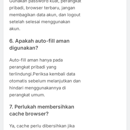
Gunakan password kuat, perangkat
pribadi, browser terbaru, jangan
membagikan data akun, dan logout
setelah selesai menggunakan
akun.
6. Apakah auto-fill aman
digunakan?
Auto-fill aman hanya pada
perangkat pribadi yang
terlindungi.Periksa kembali data
otomatis sebelum melanjutkan dan
hindari menggunakannya di
perangkat umum.
7. Perlukah membersihkan
cache browser?
Ya, cache perlu dibersihkan jika