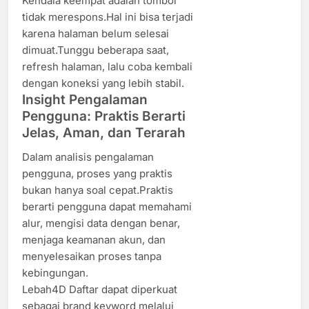
Kendala keempat adalah tombol
tidak merespons.Hal ini bisa terjadi
karena halaman belum selesai
dimuat.Tunggu beberapa saat,
refresh halaman, lalu coba kembali
dengan koneksi yang lebih stabil.
Insight Pengalaman
Pengguna: Praktis Berarti
Jelas, Aman, dan Terarah
Dalam analisis pengalaman
pengguna, proses yang praktis
bukan hanya soal cepat.Praktis
berarti pengguna dapat memahami
alur, mengisi data dengan benar,
menjaga keamanan akun, dan
menyelesaikan proses tanpa
kebingungan.
Lebah4D Daftar dapat diperkuat
sebagai brand keyword melalui