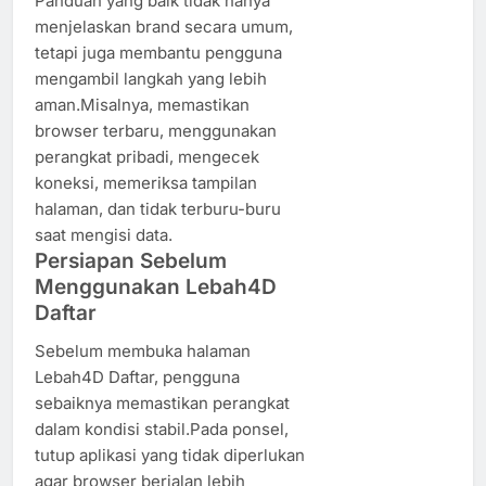
Panduan yang baik tidak hanya
menjelaskan brand secara umum,
tetapi juga membantu pengguna
mengambil langkah yang lebih
aman.Misalnya, memastikan
browser terbaru, menggunakan
perangkat pribadi, mengecek
koneksi, memeriksa tampilan
halaman, dan tidak terburu-buru
saat mengisi data.
Persiapan Sebelum
Menggunakan Lebah4D
Daftar
Sebelum membuka halaman
Lebah4D Daftar, pengguna
sebaiknya memastikan perangkat
dalam kondisi stabil.Pada ponsel,
tutup aplikasi yang tidak diperlukan
agar browser berjalan lebih