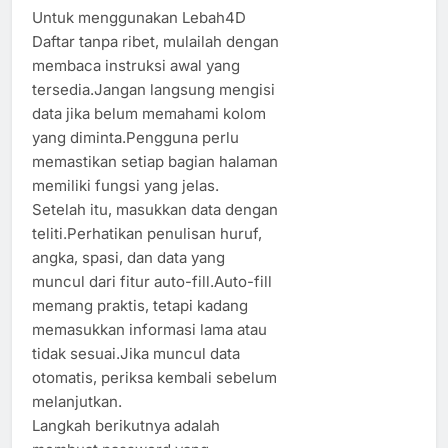
Untuk menggunakan Lebah4D
Daftar tanpa ribet, mulailah dengan
membaca instruksi awal yang
tersedia.Jangan langsung mengisi
data jika belum memahami kolom
yang diminta.Pengguna perlu
memastikan setiap bagian halaman
memiliki fungsi yang jelas.
Setelah itu, masukkan data dengan
teliti.Perhatikan penulisan huruf,
angka, spasi, dan data yang
muncul dari fitur auto-fill.Auto-fill
memang praktis, tetapi kadang
memasukkan informasi lama atau
tidak sesuai.Jika muncul data
otomatis, periksa kembali sebelum
melanjutkan.
Langkah berikutnya adalah