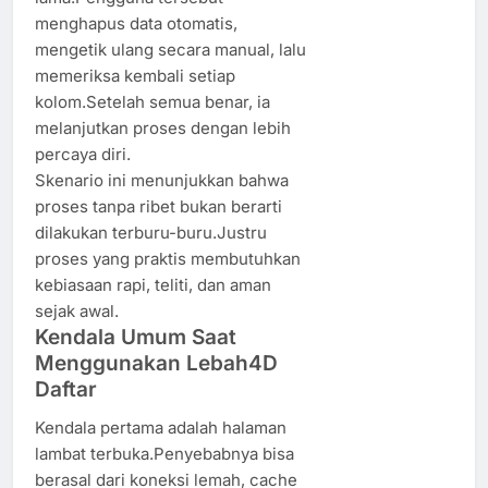
menghapus data otomatis,
mengetik ulang secara manual, lalu
memeriksa kembali setiap
kolom.Setelah semua benar, ia
melanjutkan proses dengan lebih
percaya diri.
Skenario ini menunjukkan bahwa
proses tanpa ribet bukan berarti
dilakukan terburu-buru.Justru
proses yang praktis membutuhkan
kebiasaan rapi, teliti, dan aman
sejak awal.
Kendala Umum Saat
Menggunakan Lebah4D
Daftar
Kendala pertama adalah halaman
lambat terbuka.Penyebabnya bisa
berasal dari koneksi lemah, cache