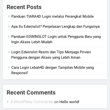
Recent Posts
Panduan TIARA4D Login melalui Perangkat Mobile
Apa Itu Edwinslot? Penjelasan Lengkap dan Fungsinya
Panduan EDWINSLOT Login untuk Pengguna Baru yang
Ingin Akses Lebih Mudah
Login Edwinslot Resmi dan Tips Menjaga Privasi
Pengguna dengan Akses yang Lebih Aman
Cara Login Lebah4D dengan Tampilan Mobile yang
Responsif
Recent Comments
A WordPress Commenter
on
Hello world!