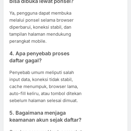
bisa dibuka lewat ponsel?
Ya, pengguna dapat membuka
melalui ponsel selama browser
diperbarui, koneksi stabil, dan
tampilan halaman mendukung
perangkat mobile.
4. Apa penyebab proses
daftar gagal?
Penyebab umum meliputi salah
input data, koneksi tidak stabil,
cache menumpuk, browser lama,
auto-fill keliru, atau tombol ditekan
sebelum halaman selesai dimuat.
5. Bagaimana menjaga
keamanan akun sejak daftar?