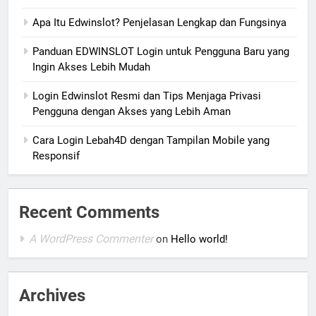
Apa Itu Edwinslot? Penjelasan Lengkap dan Fungsinya
Panduan EDWINSLOT Login untuk Pengguna Baru yang
Ingin Akses Lebih Mudah
Login Edwinslot Resmi dan Tips Menjaga Privasi
Pengguna dengan Akses yang Lebih Aman
Cara Login Lebah4D dengan Tampilan Mobile yang
Responsif
Recent Comments
A WordPress Commenter
on
Hello world!
Archives