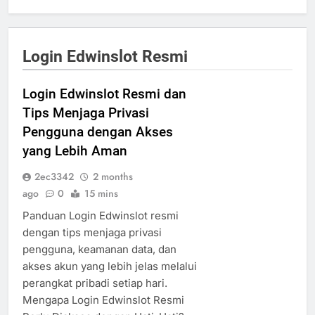
Login Edwinslot Resmi
Login Edwinslot Resmi dan
Tips Menjaga Privasi
Pengguna dengan Akses
yang Lebih Aman
2ec3342
2 months
ago
0
15 mins
Panduan Login Edwinslot resmi
dengan tips menjaga privasi
pengguna, keamanan data, dan
akses akun yang lebih jelas melalui
perangkat pribadi setiap hari.
Mengapa Login Edwinslot Resmi