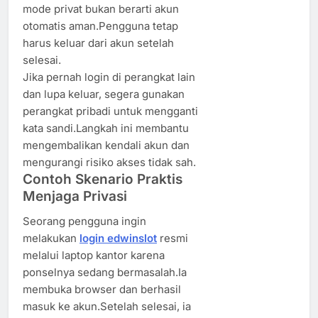
mode privat bukan berarti akun
otomatis aman.Pengguna tetap
harus keluar dari akun setelah
selesai.
Jika pernah login di perangkat lain
dan lupa keluar, segera gunakan
perangkat pribadi untuk mengganti
kata sandi.Langkah ini membantu
mengembalikan kendali akun dan
mengurangi risiko akses tidak sah.
Contoh Skenario Praktis
Menjaga Privasi
Seorang pengguna ingin
melakukan
login edwinslot
resmi
melalui laptop kantor karena
ponselnya sedang bermasalah.Ia
membuka browser dan berhasil
masuk ke akun.Setelah selesai, ia