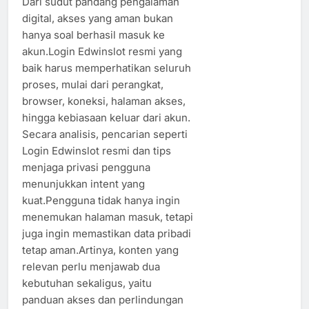
Dari sudut pandang pengalaman
digital, akses yang aman bukan
hanya soal berhasil masuk ke
akun.Login Edwinslot resmi yang
baik harus memperhatikan seluruh
proses, mulai dari perangkat,
browser, koneksi, halaman akses,
hingga kebiasaan keluar dari akun.
Secara analisis, pencarian seperti
Login Edwinslot resmi dan tips
menjaga privasi pengguna
menunjukkan intent yang
kuat.Pengguna tidak hanya ingin
menemukan halaman masuk, tetapi
juga ingin memastikan data pribadi
tetap aman.Artinya, konten yang
relevan perlu menjawab dua
kebutuhan sekaligus, yaitu
panduan akses dan perlindungan