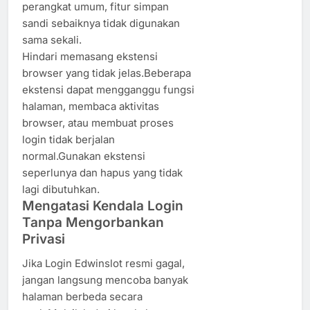
perangkat umum, fitur simpan
sandi sebaiknya tidak digunakan
sama sekali.
Hindari memasang ekstensi
browser yang tidak jelas.Beberapa
ekstensi dapat mengganggu fungsi
halaman, membaca aktivitas
browser, atau membuat proses
login tidak berjalan
normal.Gunakan ekstensi
seperlunya dan hapus yang tidak
lagi dibutuhkan.
Mengatasi Kendala Login
Tanpa Mengorbankan
Privasi
Jika Login Edwinslot resmi gagal,
jangan langsung mencoba banyak
halaman berbeda secara