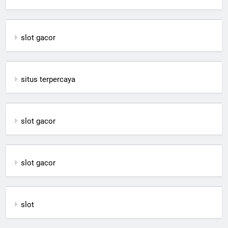
slot gacor
situs terpercaya
slot gacor
slot gacor
slot