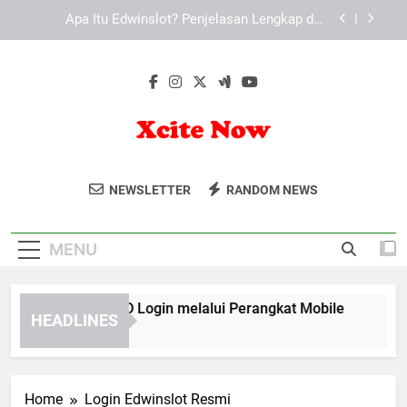
Skip
Panduan EDWINSLOT Login untuk Pengguna Baru
to
yang Ingin Akses Lebih Mudah
content
Login Edwinslot Resmi dan Tips Menjaga Privasi
Pengguna dengan Akses yang Lebih Aman
Panduan TIARA4D Login melalui Perangkat
Mobile
Apa Itu Edwinslot? Penjelasan Lengkap dan
Fungsinya
Xcite Now
Dapatkan Hiburan Terkini Dari Xcite
Panduan EDWINSLOT Login untuk Pengguna Baru
NEWSLETTER
RANDOM NEWS
yang Ingin Akses Lebih Mudah
Now. Mulai Dari Acara, Berita Selebriti,
Login Edwinslot Resmi dan Tips Menjaga Privasi
Hingga Konten Kreatif Yang Menghibur.
Pengguna dengan Akses yang Lebih Aman
MENU
nduan TIARA4D Login melalui Perangkat Mobile
Apa It
HEADLINES
Weeks Ago
1 Month
Home
Login Edwinslot Resmi