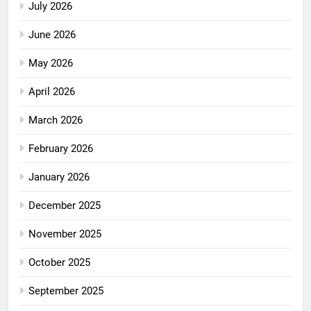
July 2026
June 2026
May 2026
April 2026
March 2026
February 2026
January 2026
December 2025
November 2025
October 2025
September 2025