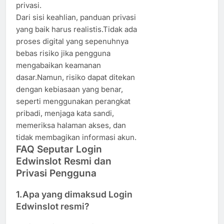
privasi.
Dari sisi keahlian, panduan privasi
yang baik harus realistis.Tidak ada
proses digital yang sepenuhnya
bebas risiko jika pengguna
mengabaikan keamanan
dasar.Namun, risiko dapat ditekan
dengan kebiasaan yang benar,
seperti menggunakan perangkat
pribadi, menjaga kata sandi,
memeriksa halaman akses, dan
tidak membagikan informasi akun.
FAQ Seputar Login
Edwinslot Resmi dan
Privasi Pengguna
1.Apa yang dimaksud Login
Edwinslot resmi?