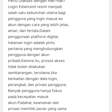
Perlu Diakses dengan Hati-Hati?
Login Edwinslot resmi menjadi
salah satu kebutuhan utama bagi
pengguna yang ingin masuk ke
akun dengan cara yang lebih jelas,
aman, dan tertata.Dalam
penggunaan platform digital,
halaman login adalah pintu
pertama yang menghubungkan
pengguna dengan akun
pribadi.Karena itu, proses akses
tidak boleh dilakukan
sembarangan, terutama jika
berkaitan dengan data login,
perangkat, dan privasi pengguna.
Banyak pengguna hanya fokus
pada kecepatan masuk
akun.Padahal, keamanan dan
privasi memiliki peran yang sama