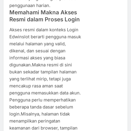
penggunaan harian.
Memahami Makna Akses
Resmi dalam Proses Login
Akses resmi dalam konteks Login
Edwinslot berarti pengguna masuk
melalui halaman yang valid,
dikenal, dan sesuai dengan
informasi akses yang biasa
digunakan.Makna resmi di sini
bukan sekadar tampilan halaman
yang terlihat mirip, tetapi juga
mencakup rasa aman saat
pengguna memasukkan data akun.
Pengguna perlu memperhatikan
beberapa tanda dasar sebelum
login.Misalnya, halaman tidak
menampilkan peringatan
keamanan dari browser, tampilan