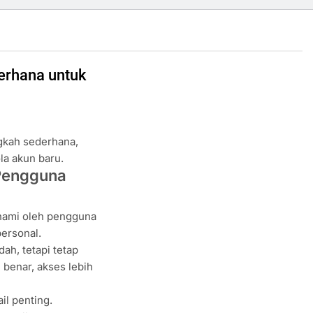
erhana untuk
gkah sederhana,
a akun baru.
Pengguna
ahami oleh pengguna
ersonal.
ah, tetapi tetap
benar, akses lebih
il penting.