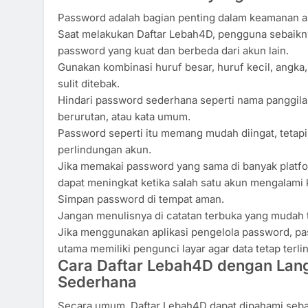
Password adalah bagian penting dalam keamanan a
Saat melakukan Daftar Lebah4D, pengguna sebaik
password yang kuat dan berbeda dari akun lain.
Gunakan kombinasi huruf besar, huruf kecil, angka,
sulit ditebak.
Hindari password sederhana seperti nama panggilan,
berurutan, atau kata umum.
Password seperti itu memang mudah diingat, tetapi
perlindungan akun.
Jika memakai password yang sama di banyak platfo
dapat meningkat ketika salah satu akun mengalami 
Simpan password di tempat aman.
Jangan menulisnya di catatan terbuka yang mudah te
Jika menggunakan aplikasi pengelola password, pa
utama memiliki pengunci layar agar data tetap terli
Cara Daftar Lebah4D dengan Lan
Sederhana
Secara umum, Daftar Lebah4D dapat dipahami seb