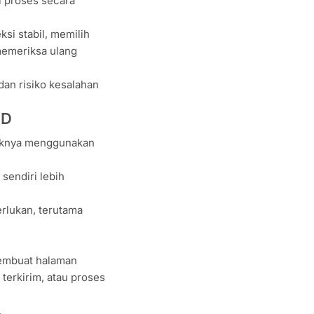
 proses secara
si stabil, memilih
memeriksa ulang
dan risiko kesalahan
4D
iknya menggunakan
sendiri lebih
erlukan, terutama
membuat halaman
 terkirim, atau proses
.