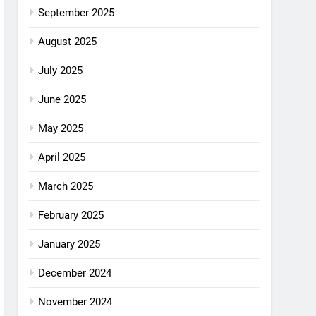
September 2025
August 2025
July 2025
June 2025
May 2025
April 2025
March 2025
February 2025
January 2025
December 2024
November 2024