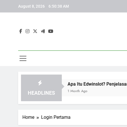
Skip
August 8, 2026
6:50:39 AM
to
content
Xci
Dapatkan H
angkat Mobile
Apa Itu Edwinslot? Penjelasan Lengkap 
1 Month Ago
HEADLINES
Home
Login Pertama