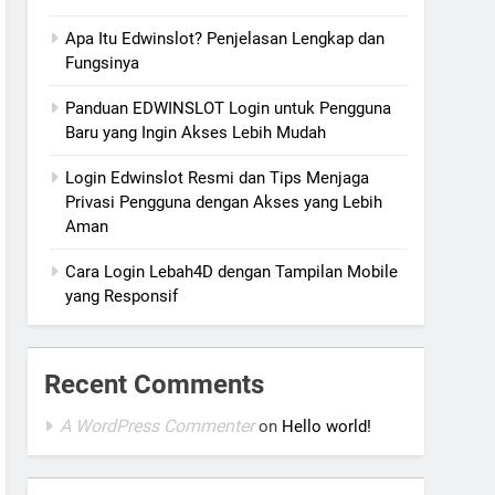
Apa Itu Edwinslot? Penjelasan Lengkap dan
Fungsinya
Panduan EDWINSLOT Login untuk Pengguna
Baru yang Ingin Akses Lebih Mudah
Login Edwinslot Resmi dan Tips Menjaga
Privasi Pengguna dengan Akses yang Lebih
Aman
Cara Login Lebah4D dengan Tampilan Mobile
yang Responsif
Recent Comments
A WordPress Commenter
on
Hello world!