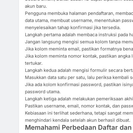
akun baru.
Pengguna membuka halaman pendaftaran, membaca 
data utama, membuat username, menentukan passw
menyelesaikan tahap konfirmasi jika tersedia.
Langkah pertama adalah membaca instruksi pada h
Jangan langsung mengisi semua kolom tanpa mema
Jika kolom meminta email, pastikan formatnya bena
Jika kolom meminta nomor kontak, pastikan angka 
tertukar.
Langkah kedua adalah mengisi formulir secara bert
Masukkan data satu per satu, lalu periksa kembali 
Jika ada kolom konfirmasi password, pastikan isin
password utama.
Langkah ketiga adalah melakukan pemeriksaan akhi
Pastikan username, email, nomor kontak, dan pass
Kebiasaan ini terlihat sederhana, tetapi sangat me
menghindari kendala setelah akun berhasil dibuat.
Memahami Perbedaan Daftar dan 