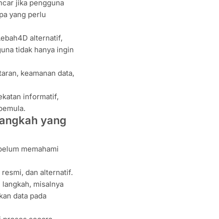
ncar jika pengguna
pa yang perlu
ebah4D alternatif,
na tidak hanya ingin
taran, keamanan data,
katan informatif,
pemula.
angkah yang
a belum memahami
 resmi, dan alternatif.
h langkah, misalnya
kan data pada