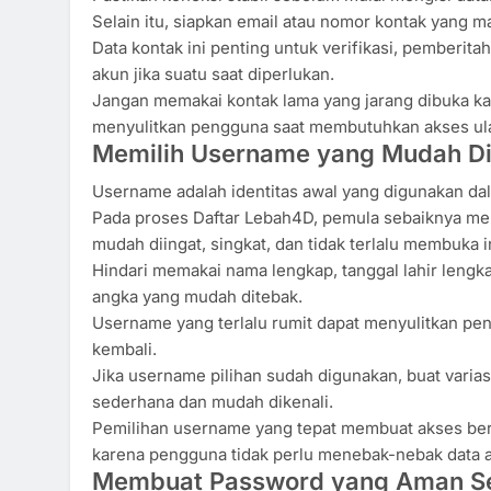
Selain itu, siapkan email atau nomor kontak yang mas
Data kontak ini penting untuk verifikasi, pemberita
akun jika suatu saat diperlukan.
Jangan memakai kontak lama yang jarang dibuka ka
menyulitkan pengguna saat membutuhkan akses ul
Memilih Username yang Mudah Di
Username adalah identitas awal yang digunakan da
Pada proses Daftar Lebah4D, pemula sebaiknya me
mudah diingat, singkat, dan tidak terlalu membuka i
Hindari memakai nama lengkap, tanggal lahir lengk
angka yang mudah ditebak.
Username yang terlalu rumit dapat menyulitkan pen
kembali.
Jika username pilihan sudah digunakan, buat variasi
sederhana dan mudah dikenali.
Pemilihan username yang tepat membuat akses beri
karena pengguna tidak perlu menebak-nebak data 
Membuat Password yang Aman Se