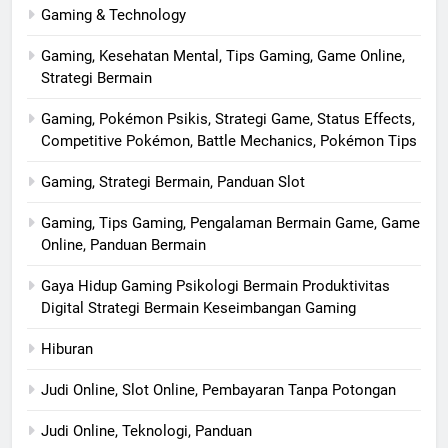
Gaming & Technology
Gaming, Kesehatan Mental, Tips Gaming, Game Online,
Strategi Bermain
Gaming, Pokémon Psikis, Strategi Game, Status Effects,
Competitive Pokémon, Battle Mechanics, Pokémon Tips
Gaming, Strategi Bermain, Panduan Slot
Gaming, Tips Gaming, Pengalaman Bermain Game, Game
Online, Panduan Bermain
Gaya Hidup Gaming Psikologi Bermain Produktivitas
Digital Strategi Bermain Keseimbangan Gaming
Hiburan
Judi Online, Slot Online, Pembayaran Tanpa Potongan
Judi Online, Teknologi, Panduan