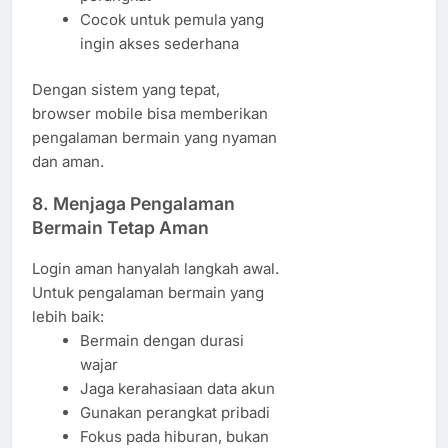
Cocok untuk pemula yang
ingin akses sederhana
Dengan sistem yang tepat,
browser mobile bisa memberikan
pengalaman bermain yang nyaman
dan aman.
8. Menjaga Pengalaman
Bermain Tetap Aman
Login aman hanyalah langkah awal.
Untuk pengalaman bermain yang
lebih baik:
Bermain dengan durasi
wajar
Jaga kerahasiaan data akun
Gunakan perangkat pribadi
Fokus pada hiburan, bukan