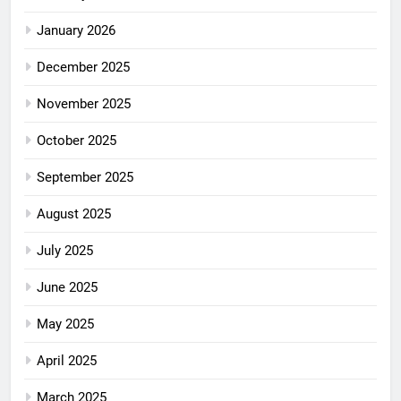
January 2026
December 2025
November 2025
October 2025
September 2025
August 2025
July 2025
June 2025
May 2025
April 2025
March 2025