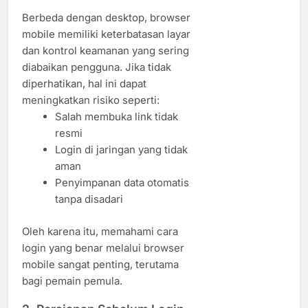
Berbeda dengan desktop, browser
mobile memiliki keterbatasan layar
dan kontrol keamanan yang sering
diabaikan pengguna. Jika tidak
diperhatikan, hal ini dapat
meningkatkan risiko seperti:
Salah membuka link tidak
resmi
Login di jaringan yang tidak
aman
Penyimpanan data otomatis
tanpa disadari
Oleh karena itu, memahami cara
login yang benar melalui browser
mobile sangat penting, terutama
bagi pemain pemula.