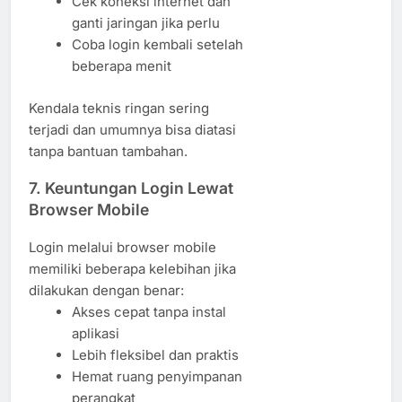
Cek koneksi internet dan
ganti jaringan jika perlu
Coba login kembali setelah
beberapa menit
Kendala teknis ringan sering
terjadi dan umumnya bisa diatasi
tanpa bantuan tambahan.
7. Keuntungan Login Lewat
Browser Mobile
Login melalui browser mobile
memiliki beberapa kelebihan jika
dilakukan dengan benar:
Akses cepat tanpa instal
aplikasi
Lebih fleksibel dan praktis
Hemat ruang penyimpanan
perangkat