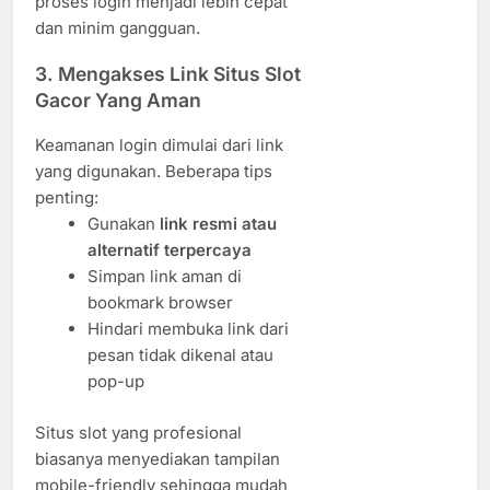
proses login menjadi lebih cepat
dan minim gangguan.
3. Mengakses Link Situs Slot
Gacor Yang Aman
Keamanan login dimulai dari link
yang digunakan. Beberapa tips
penting:
Gunakan
link resmi atau
alternatif terpercaya
Simpan link aman di
bookmark browser
Hindari membuka link dari
pesan tidak dikenal atau
pop-up
Situs slot yang profesional
biasanya menyediakan tampilan
mobile-friendly sehingga mudah