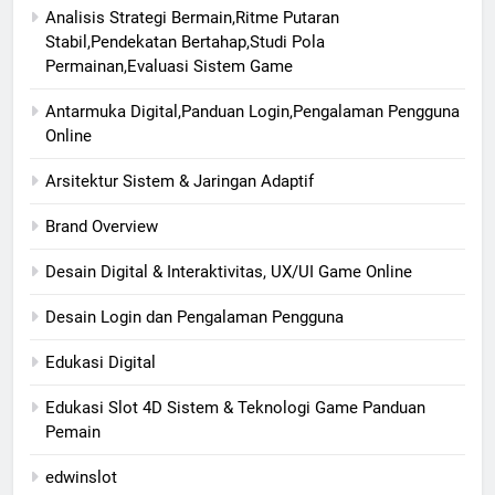
Analisis Strategi Bermain,Ritme Putaran
Stabil,Pendekatan Bertahap,Studi Pola
Permainan,Evaluasi Sistem Game
Antarmuka Digital,Panduan Login,Pengalaman Pengguna
Online
Arsitektur Sistem & Jaringan Adaptif
Brand Overview
Desain Digital & Interaktivitas, UX/UI Game Online
Desain Login dan Pengalaman Pengguna
Edukasi Digital
Edukasi Slot 4D Sistem & Teknologi Game Panduan
Pemain
edwinslot