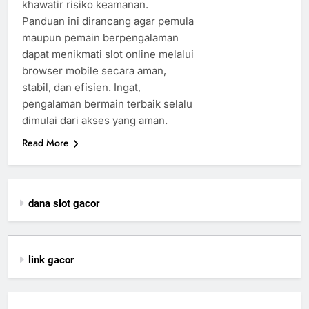
khawatir risiko keamanan.
Panduan ini dirancang agar pemula
maupun pemain berpengalaman
dapat menikmati slot online melalui
browser mobile secara aman,
stabil, dan efisien. Ingat,
pengalaman bermain terbaik selalu
dimulai dari akses yang aman.
Read More
dana slot gacor
link gacor