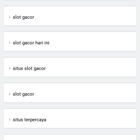
slot gacor
slot gacor hari ini
situs slot gacor
slot gacor
situs terpercaya