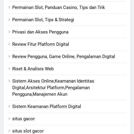
Permainan Slot, Panduan Casino, Tips dan Trik
Permainan Slot, Tips & Strategi
Privasi dan Akses Pengguna
Review Fitur Platform Digital
Review Pengguna, Game Online, Pengalaman Digital
Riset & Analisis Web
Sistem Akses Online,Keamanan Identitas
Digital,Arsitektur Platform,Pengalaman
Pengguna,Manajemen Akun
Sistem Keamanan Platform Digital
situs gacor
situs slot gacor