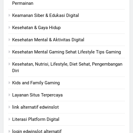
Permainan
Keamanan Siber & Edukasi Digital
Kesehatan & Gaya Hidup
Kesehatan Mental & Aktivitas Digital
Kesehatan Mental Gaming Sehat Lifestyle Tips Gaming
Kesehatan, Nutrisi, Lifestyle, Diet Sehat, Pengembangan
Diri
Kids and Family Gaming
Layanan Situs Terpercaya
link alternatif edwinslot
Literasi Platform Digital
login edwinslot alternatif