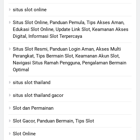
situs slot online
Situs Slot Online, Panduan Pemula, Tips Akses Aman,
Edukasi Slot Online, Update Link Slot, Keamanan Akses
Digital, Informasi Slot Terpercaya
Situs Slot Resmi, Panduan Login Aman, Akses Multi
Perangkat, Tips Bermain Slot, Keamanan Akun Slot,
Navigasi Situs Ramah Pengguna, Pengalaman Bermain
Optimal
situs slot thailand
situs slot thailand gacor
Slot dan Permainan
Slot Gacor, Panduan Bermain, Tips Slot
Slot Online