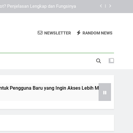
lot? Penjelasan Lengkap dan Fungsinya
a Baru yang Ingin Akses Lebih Mudah
engguna dengan Akses yang Lebih Aman
NEWSLETTER
RANDOM NEWS
ARA4D Login melalui Perangkat Mobile
ti, Hingga Konten Kreatif Yang Menghibur.
lot? Penjelasan Lengkap dan Fungsinya
a Baru yang Ingin Akses Lebih Mudah
engguna dengan Akses yang Lebih Aman
a Baru yang Ingin Akses Lebih Mudah
Login Edwinslo
2 Months Ago