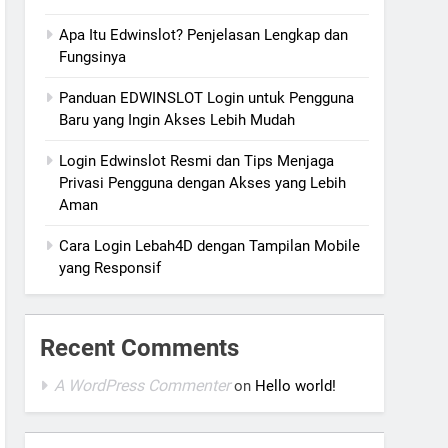
Apa Itu Edwinslot? Penjelasan Lengkap dan
Fungsinya
Panduan EDWINSLOT Login untuk Pengguna
Baru yang Ingin Akses Lebih Mudah
Login Edwinslot Resmi dan Tips Menjaga
Privasi Pengguna dengan Akses yang Lebih
Aman
Cara Login Lebah4D dengan Tampilan Mobile
yang Responsif
Recent Comments
A WordPress Commenter
on
Hello world!