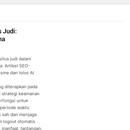
 Judi:
na
itus judi dalam
. Artikel SEO-
isme dan lolos AI
ng diterapkan pada
i strategi keamanan
erfungsi untuk
 periode waktu
ak sah dan menjaga
m logout otomatis
, manfaat, tantangan,