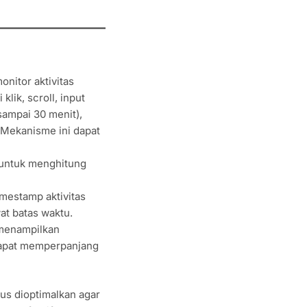
nitor aktivitas
klik, scroll, input
sampai 30 menit),
. Mekanisme ini dapat
untuk menghitung
mestamp aktivitas
at batas waktu.
menampilkan
dapat memperpanjang
rus dioptimalkan agar