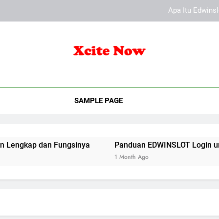
Apa Itu Edwins
Panduan EDWINSLOT Login untuk Penggun
Login Edwinslot Resmi dan Tips Menjaga Privasi P
te Now
Panduan TI
iburan Terkini Dari Xcite Now. Mulai Dari Acara, Berita Selebri
Apa Itu Edwins
SAMPLE PAGE
Panduan EDWINSLOT Login untuk Penggun
Login Edwinslot Resmi dan Tips Menjaga Privasi P
dan Fungsinya
Panduan EDWINSLOT Login untuk Penggun
1 Month Ago