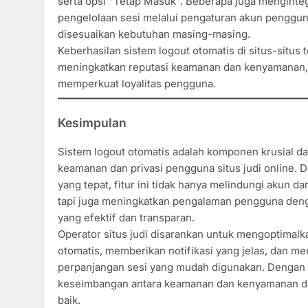
serta opsi “Tetap Masuk”. Beberapa juga menginteg
pengelolaan sesi melalui pengaturan akun penggun
disesuaikan kebutuhan masing-masing.
Keberhasilan sistem logout otomatis di situs-situs 
meningkatkan reputasi keamanan dan kenyamanan, 
memperkuat loyalitas pengguna.
Kesimpulan
Sistem logout otomatis adalah komponen krusial d
keamanan dan privasi pengguna situs judi online.
yang tepat, fitur ini tidak hanya melindungi akun dari
tapi juga meningkatkan pengalaman pengguna deng
yang efektif dan transparan.
Operator situs judi disarankan untuk mengoptimalk
otomatis, memberikan notifikasi yang jelas, dan m
perpanjangan sesi yang mudah digunakan. Dengan 
keseimbangan antara keamanan dan kenyamanan da
baik.