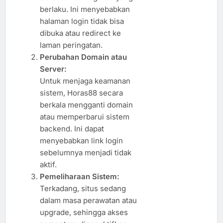
berlaku. Ini menyebabkan
halaman login tidak bisa
dibuka atau redirect ke
laman peringatan.
Perubahan Domain atau
Server:
Untuk menjaga keamanan
sistem, Horas88 secara
berkala mengganti domain
atau memperbarui sistem
backend. Ini dapat
menyebabkan link login
sebelumnya menjadi tidak
aktif.
Pemeliharaan Sistem:
Terkadang, situs sedang
dalam masa perawatan atau
upgrade, sehingga akses