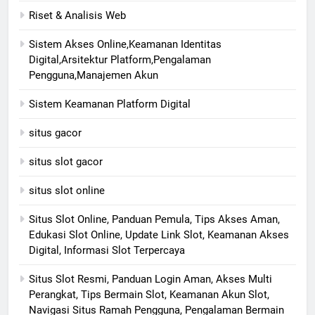
Riset & Analisis Web
Sistem Akses Online,Keamanan Identitas
Digital,Arsitektur Platform,Pengalaman
Pengguna,Manajemen Akun
Sistem Keamanan Platform Digital
situs gacor
situs slot gacor
situs slot online
Situs Slot Online, Panduan Pemula, Tips Akses Aman,
Edukasi Slot Online, Update Link Slot, Keamanan Akses
Digital, Informasi Slot Terpercaya
Situs Slot Resmi, Panduan Login Aman, Akses Multi
Perangkat, Tips Bermain Slot, Keamanan Akun Slot,
Navigasi Situs Ramah Pengguna, Pengalaman Bermain