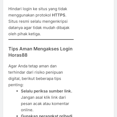
Hindari login ke situs yang tidak
menggunakan protokol
HTTPS
.
Situs resmi selalu mengenkripsi
datanya agar tidak mudah dibajak
oleh pihak ketiga.
Tips Aman Mengakses Login
Horas88
Agar Anda tetap aman dan
terhindar dari risiko penipuan
digital, berikut beberapa tips
penting:
Selalu periksa sumber link.
Jangan asal klik link dari
pesan acak atau komentar
online.
Gunakan perangkat pribadi.