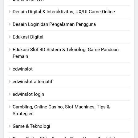
Desain Digital & Interaktivitas, UX/UI Game Online
Desain Login dan Pengalaman Pengguna
Edukasi Digital
Edukasi Slot 4D Sistem & Teknologi Game Panduan
Pemain
edwinslot
edwinslot alternatif
edwinslot login
Gambling, Online Casino, Slot Machines, Tips &
Strategies
Game & Teknologi