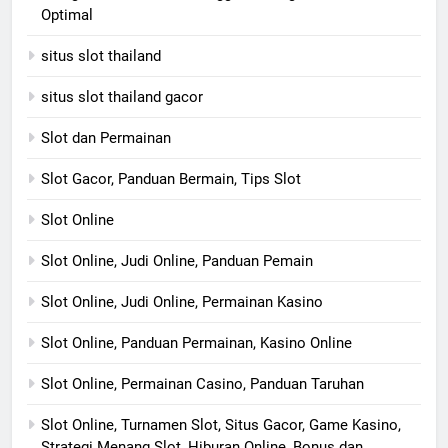
Optimal
situs slot thailand
situs slot thailand gacor
Slot dan Permainan
Slot Gacor, Panduan Bermain, Tips Slot
Slot Online
Slot Online, Judi Online, Panduan Pemain
Slot Online, Judi Online, Permainan Kasino
Slot Online, Panduan Permainan, Kasino Online
Slot Online, Permainan Casino, Panduan Taruhan
Slot Online, Turnamen Slot, Situs Gacor, Game Kasino,
Strategi Menang Slot, Hiburan Online, Bonus dan