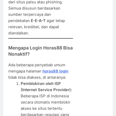
dari situs palsu atau phishing.
Semua disusun berdasarkan
sumber terpercaya dan
pendekatan
E-E-A-T
agar tetap
relevan, kredibel, dan dapat
diandalkan.
Mengapa Login Horas88 Bisa
Nonaktif?
Ada beberapa penyebab umum
mengapa halaman
horas88 login
tidak bisa diakses, di antaranya:
Pemblokiran oleh ISP
(Internet Service Provider):
Beberapa ISP di Indonesia
secara otomatis memblokir
akses ke situs tertentu
berdasarkan regulasi yang