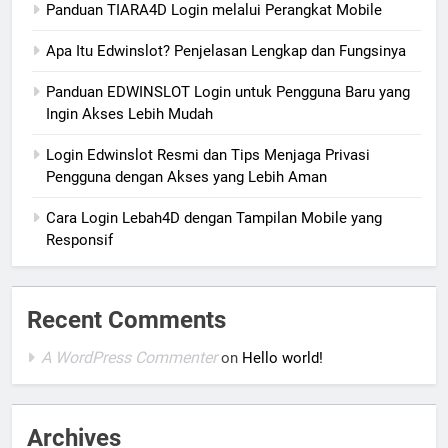
Panduan TIARA4D Login melalui Perangkat Mobile
Apa Itu Edwinslot? Penjelasan Lengkap dan Fungsinya
Panduan EDWINSLOT Login untuk Pengguna Baru yang
Ingin Akses Lebih Mudah
Login Edwinslot Resmi dan Tips Menjaga Privasi
Pengguna dengan Akses yang Lebih Aman
Cara Login Lebah4D dengan Tampilan Mobile yang
Responsif
Recent Comments
A WordPress Commenter
on
Hello world!
Archives