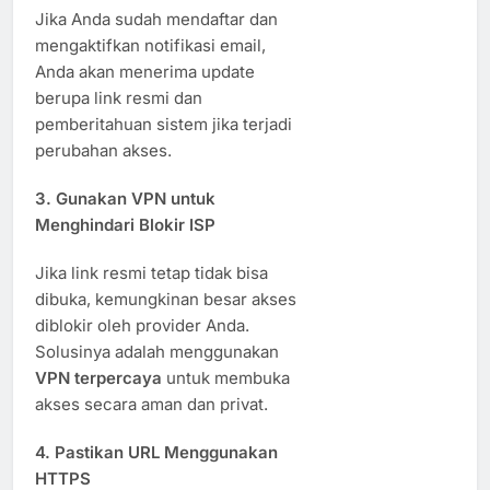
Jika Anda sudah mendaftar dan
mengaktifkan notifikasi email,
Anda akan menerima update
berupa link resmi dan
pemberitahuan sistem jika terjadi
perubahan akses.
3.
Gunakan VPN untuk
Menghindari Blokir ISP
Jika link resmi tetap tidak bisa
dibuka, kemungkinan besar akses
diblokir oleh provider Anda.
Solusinya adalah menggunakan
VPN terpercaya
untuk membuka
akses secara aman dan privat.
4.
Pastikan URL Menggunakan
HTTPS