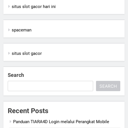
situs slot gacor hari ini
spaceman
situs slot gacor
Search
SEARCH
Recent Posts
Panduan TIARA4D Login melalui Perangkat Mobile