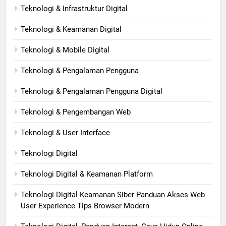
Teknologi & Infrastruktur Digital
Teknologi & Keamanan Digital
Teknologi & Mobile Digital
Teknologi & Pengalaman Pengguna
Teknologi & Pengalaman Pengguna Digital
Teknologi & Pengembangan Web
Teknologi & User Interface
Teknologi Digital
Teknologi Digital & Keamanan Platform
Teknologi Digital Keamanan Siber Panduan Akses Web
User Experience Tips Browser Modern