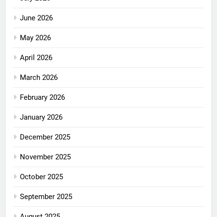
June 2026
May 2026
April 2026
March 2026
February 2026
January 2026
December 2025
November 2025
October 2025
September 2025
August 2025