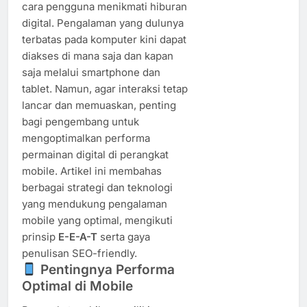
cara pengguna menikmati hiburan
digital. Pengalaman yang dulunya
terbatas pada komputer kini dapat
diakses di mana saja dan kapan
saja melalui smartphone dan
tablet. Namun, agar interaksi tetap
lancar dan memuaskan, penting
bagi pengembang untuk
mengoptimalkan performa
permainan digital di perangkat
mobile. Artikel ini membahas
berbagai strategi dan teknologi
yang mendukung pengalaman
mobile yang optimal, mengikuti
prinsip
E-E-A-T
serta gaya
penulisan SEO-friendly.
Pentingnya Performa
Optimal di Mobile