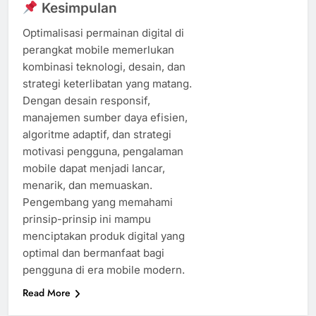
Kesimpulan
Optimalisasi permainan digital di
perangkat mobile memerlukan
kombinasi teknologi, desain, dan
strategi keterlibatan yang matang.
Dengan desain responsif,
manajemen sumber daya efisien,
algoritme adaptif, dan strategi
motivasi pengguna, pengalaman
mobile dapat menjadi lancar,
menarik, dan memuaskan.
Pengembang yang memahami
prinsip-prinsip ini mampu
menciptakan produk digital yang
optimal dan bermanfaat bagi
pengguna di era mobile modern.
Read More