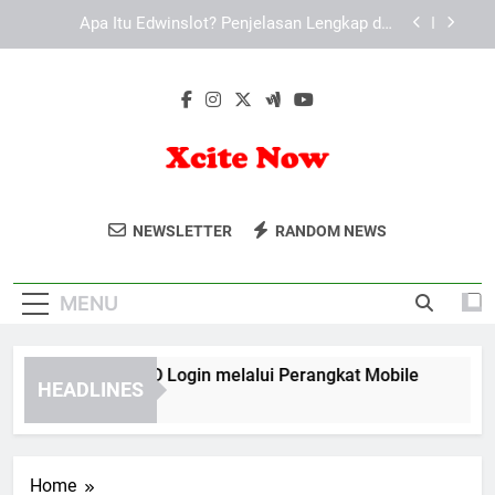
Skip
Panduan EDWINSLOT Login untuk Pengguna Baru
to
yang Ingin Akses Lebih Mudah
content
Login Edwinslot Resmi dan Tips Menjaga Privasi
Pengguna dengan Akses yang Lebih Aman
Panduan TIARA4D Login melalui Perangkat
Mobile
Apa Itu Edwinslot? Penjelasan Lengkap dan
Fungsinya
Xcite Now
Dapatkan Hiburan Terkini Dari Xcite
Panduan EDWINSLOT Login untuk Pengguna Baru
NEWSLETTER
RANDOM NEWS
yang Ingin Akses Lebih Mudah
Now. Mulai Dari Acara, Berita Selebriti,
Login Edwinslot Resmi dan Tips Menjaga Privasi
Hingga Konten Kreatif Yang Menghibur.
Pengguna dengan Akses yang Lebih Aman
MENU
nduan TIARA4D Login melalui Perangkat Mobile
Apa It
HEADLINES
Weeks Ago
1 Month
Home