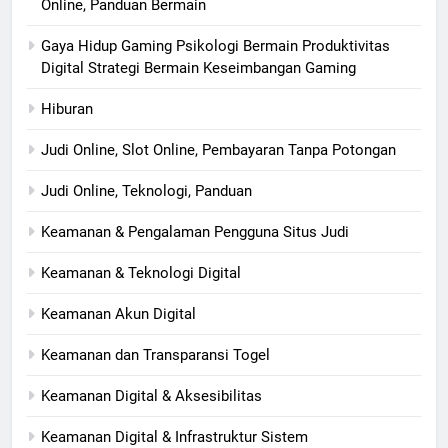
Online, Panduan Bermain
Gaya Hidup Gaming Psikologi Bermain Produktivitas
Digital Strategi Bermain Keseimbangan Gaming
Hiburan
Judi Online, Slot Online, Pembayaran Tanpa Potongan
Judi Online, Teknologi, Panduan
Keamanan & Pengalaman Pengguna Situs Judi
Keamanan & Teknologi Digital
Keamanan Akun Digital
Keamanan dan Transparansi Togel
Keamanan Digital & Aksesibilitas
Keamanan Digital & Infrastruktur Sistem