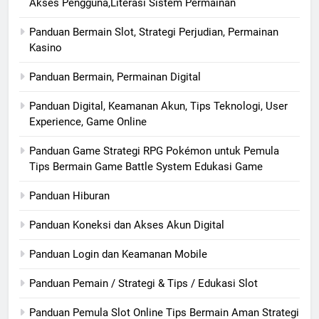
Akses Pengguna,Literasi Sistem Permainan
Panduan Bermain Slot, Strategi Perjudian, Permainan
Kasino
Panduan Bermain, Permainan Digital
Panduan Digital, Keamanan Akun, Tips Teknologi, User
Experience, Game Online
Panduan Game Strategi RPG Pokémon untuk Pemula
Tips Bermain Game Battle System Edukasi Game
Panduan Hiburan
Panduan Koneksi dan Akses Akun Digital
Panduan Login dan Keamanan Mobile
Panduan Pemain / Strategi & Tips / Edukasi Slot
Panduan Pemula Slot Online Tips Bermain Aman Strategi