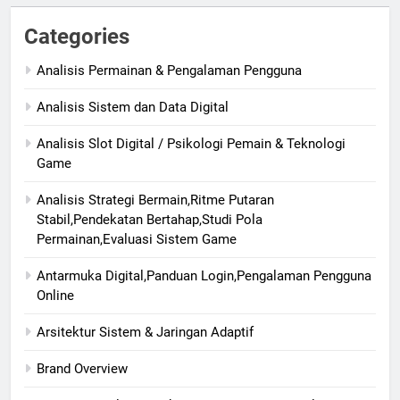
Categories
Analisis Permainan & Pengalaman Pengguna
Analisis Sistem dan Data Digital
Analisis Slot Digital / Psikologi Pemain & Teknologi
Game
Analisis Strategi Bermain,Ritme Putaran
Stabil,Pendekatan Bertahap,Studi Pola
Permainan,Evaluasi Sistem Game
Antarmuka Digital,Panduan Login,Pengalaman Pengguna
Online
Arsitektur Sistem & Jaringan Adaptif
Brand Overview