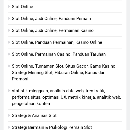
Slot Online
Slot Online, Judi Online, Panduan Pemain
Slot Online, Judi Online, Permainan Kasino
Slot Online, Panduan Permainan, Kasino Online
Slot Online, Permainan Casino, Panduan Taruhan
Slot Online, Turnamen Slot, Situs Gacor, Game Kasino,
Strategi Menang Slot, Hiburan Online, Bonus dan
Promosi
statistik mingguan, analisis data web, tren trafik,
performa situs, optimasi UX, metrik kinerja, analitik web,
pengelolaan konten
Strategi & Analisis Slot
Strategi Bermain & Psikologi Pemain Slot