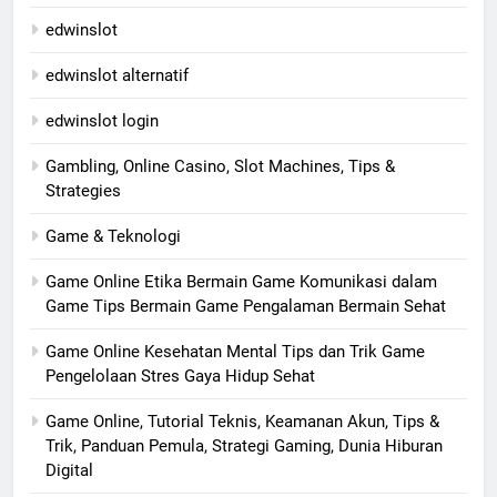
edwinslot
edwinslot alternatif
edwinslot login
Gambling, Online Casino, Slot Machines, Tips &
Strategies
Game & Teknologi
Game Online Etika Bermain Game Komunikasi dalam
Game Tips Bermain Game Pengalaman Bermain Sehat
Game Online Kesehatan Mental Tips dan Trik Game
Pengelolaan Stres Gaya Hidup Sehat
Game Online, Tutorial Teknis, Keamanan Akun, Tips &
Trik, Panduan Pemula, Strategi Gaming, Dunia Hiburan
Digital