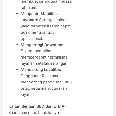
membuat pengguna merasa
lebih aman.
Menjamin Stabilitas
Layanan:
Serangan siber
yang terdeteksi lebih cepat
tidak mengganggu
operasional.
Mengurangi Downtime:
Sistem pemulihan
mempercepat normalisasi
layanan setelah serangan.
Mendukung Loyalitas
Pengguna:
Rasa aman
mendorong pengguna untuk
tetap setia menggunakan
layanan.
Kaitan dengan SEO dan E-E-A-T
Keamanan situs tidak hanya