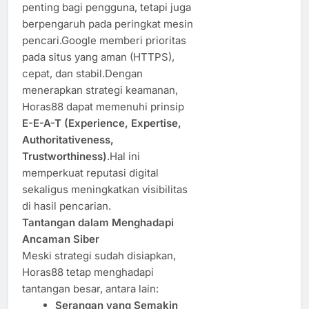
penting bagi pengguna, tetapi juga
berpengaruh pada peringkat mesin
pencari.Google memberi prioritas
pada situs yang aman (HTTPS),
cepat, dan stabil.Dengan
menerapkan strategi keamanan,
Horas88 dapat memenuhi prinsip
E-E-A-T (Experience, Expertise,
Authoritativeness,
Trustworthiness)
.Hal ini
memperkuat reputasi digital
sekaligus meningkatkan visibilitas
di hasil pencarian.
Tantangan dalam Menghadapi
Ancaman Siber
Meski strategi sudah disiapkan,
Horas88 tetap menghadapi
tantangan besar, antara lain:
Serangan yang Semakin