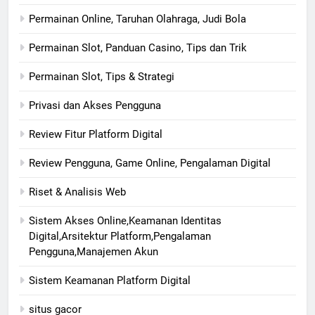
Permainan Online, Taruhan Olahraga, Judi Bola
Permainan Slot, Panduan Casino, Tips dan Trik
Permainan Slot, Tips & Strategi
Privasi dan Akses Pengguna
Review Fitur Platform Digital
Review Pengguna, Game Online, Pengalaman Digital
Riset & Analisis Web
Sistem Akses Online,Keamanan Identitas
Digital,Arsitektur Platform,Pengalaman
Pengguna,Manajemen Akun
Sistem Keamanan Platform Digital
situs gacor