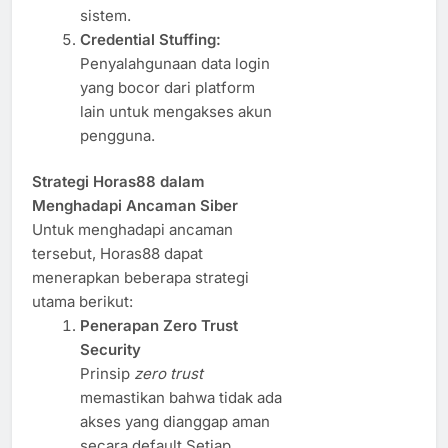
sistem.
Credential Stuffing:
Penyalahgunaan data login
yang bocor dari platform
lain untuk mengakses akun
pengguna.
Strategi Horas88 dalam
Menghadapi Ancaman Siber
Untuk menghadapi ancaman
tersebut, Horas88 dapat
menerapkan beberapa strategi
utama berikut:
Penerapan Zero Trust
Security
Prinsip
zero trust
memastikan bahwa tidak ada
akses yang dianggap aman
secara default.Setiap