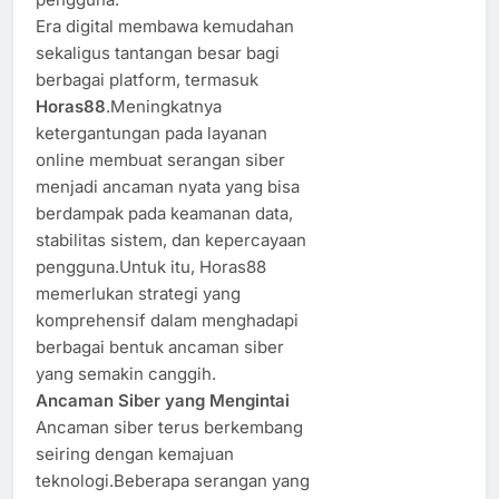
Era digital membawa kemudahan
sekaligus tantangan besar bagi
berbagai platform, termasuk
Horas88
.Meningkatnya
ketergantungan pada layanan
online membuat serangan siber
menjadi ancaman nyata yang bisa
berdampak pada keamanan data,
stabilitas sistem, dan kepercayaan
pengguna.Untuk itu, Horas88
memerlukan strategi yang
komprehensif dalam menghadapi
berbagai bentuk ancaman siber
yang semakin canggih.
Ancaman Siber yang Mengintai
Ancaman siber terus berkembang
seiring dengan kemajuan
teknologi.Beberapa serangan yang