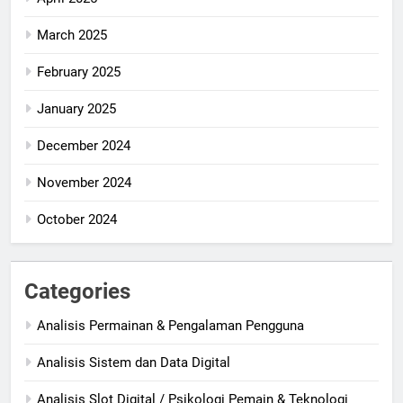
March 2025
February 2025
January 2025
December 2024
November 2024
October 2024
Categories
Analisis Permainan & Pengalaman Pengguna
Analisis Sistem dan Data Digital
Analisis Slot Digital / Psikologi Pemain & Teknologi