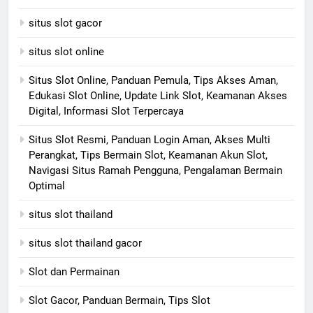
situs slot gacor
situs slot online
Situs Slot Online, Panduan Pemula, Tips Akses Aman,
Edukasi Slot Online, Update Link Slot, Keamanan Akses
Digital, Informasi Slot Terpercaya
Situs Slot Resmi, Panduan Login Aman, Akses Multi
Perangkat, Tips Bermain Slot, Keamanan Akun Slot,
Navigasi Situs Ramah Pengguna, Pengalaman Bermain
Optimal
situs slot thailand
situs slot thailand gacor
Slot dan Permainan
Slot Gacor, Panduan Bermain, Tips Slot