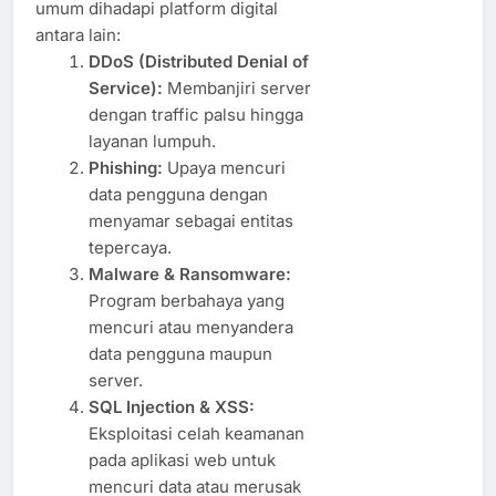
umum dihadapi platform digital
antara lain:
DDoS (Distributed Denial of
Service):
Membanjiri server
dengan traffic palsu hingga
layanan lumpuh.
Phishing:
Upaya mencuri
data pengguna dengan
menyamar sebagai entitas
tepercaya.
Malware & Ransomware:
Program berbahaya yang
mencuri atau menyandera
data pengguna maupun
server.
SQL Injection & XSS:
Eksploitasi celah keamanan
pada aplikasi web untuk
mencuri data atau merusak