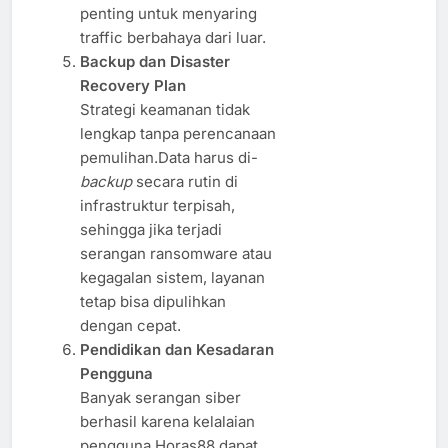
penting untuk menyaring
traffic berbahaya dari luar.
Backup dan Disaster
Recovery Plan
Strategi keamanan tidak
lengkap tanpa perencanaan
pemulihan.Data harus di-
backup
secara rutin di
infrastruktur terpisah,
sehingga jika terjadi
serangan ransomware atau
kegagalan sistem, layanan
tetap bisa dipulihkan
dengan cepat.
Pendidikan dan Kesadaran
Pengguna
Banyak serangan siber
berhasil karena kelalaian
pengguna.Horas88 dapat