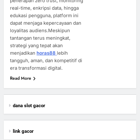
penerapan zero trust, monitoring
real-time, enkripsi data, hingga
edukasi pengguna, platform ini
dapat menjaga kepercayaan dan
loyalitas audiens.Meskipun
tantangan terus meningkat,
strategi yang tepat akan
menjadikan
horas88
lebih
tangguh, aman, dan kompetitif di
era transformasi digital.
Read More
dana slot gacor
link gacor