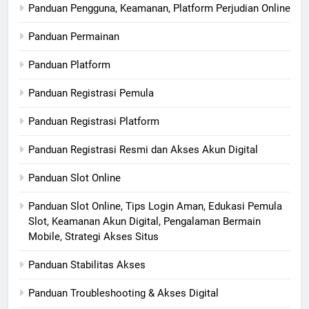
Panduan Pengguna, Keamanan, Platform Perjudian Online
Panduan Permainan
Panduan Platform
Panduan Registrasi Pemula
Panduan Registrasi Platform
Panduan Registrasi Resmi dan Akses Akun Digital
Panduan Slot Online
Panduan Slot Online, Tips Login Aman, Edukasi Pemula
Slot, Keamanan Akun Digital, Pengalaman Bermain
Mobile, Strategi Akses Situs
Panduan Stabilitas Akses
Panduan Troubleshooting & Akses Digital