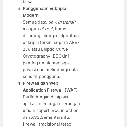
besar.
Penggunaan Enkripsi
Modern
Semua data, baik
in transit
maupun
at rest
, harus
dilindungi dengan algoritma
enkripsi terkini seperti AES-
256 atau Elliptic Curve
Cryptography (ECC).Ini
penting untuk menjaga
privasi dan melindungi data
sensitif pengguna.
Firewall dan Web
Application Firewall (WAF)
Perlindungan di lapisan
aplikasi mencegah serangan
umum seperti SQL injection
dan XSS.Sementara itu,
firewall tradisional tetap