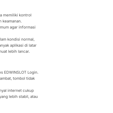
a memiliki kontrol
an keamanan.
umum agar informasi
lam kondisi normal,
nyak aplikasi di latar
uat lebih lancar.
ses EDWINSLOT Login.
ambat, tombol tidak
yal internet cukup
ang lebih stabil, atau