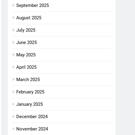
September 2025
August 2025
July 2025
June 2025
May 2025
April 2025
March 2025
February 2025
January 2025
December 2024
November 2024