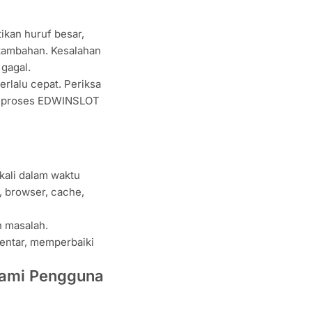
tikan huruf besar,
 tambahan. Kesalahan
 gagal.
rlalu cepat. Periksa
r proses EDWINSLOT
kali dalam waktu
, browser, cache,
n masalah.
entar, memperbaiki
hami Pengguna