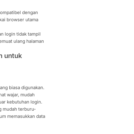
kompatibel dengan
kai browser utama
n login tidak tampil
emuat ulang halaman
n untuk
ang biasa digunakan.
hat wajar, mudah
uar kebutuhan login.
g mudah terburu-
elum memasukkan data