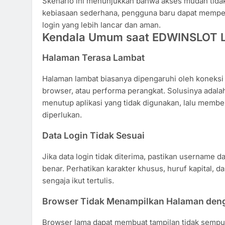
Skenario ini menunjukkan bahwa akses mudah tida
kebiasaan sederhana, pengguna baru dapat memp
login yang lebih lancar dan aman.
Kendala Umum saat EDWINSLOT L
Halaman Terasa Lambat
Halaman lambat biasanya dipengaruhi oleh koneksi 
browser, atau performa perangkat. Solusinya adala
menutup aplikasi yang tidak digunakan, lalu membe
diperlukan.
Data Login Tidak Sesuai
Jika data login tidak diterima, pastikan username d
benar. Perhatikan karakter khusus, huruf kapital, da
sengaja ikut tertulis.
Browser Tidak Menampilkan Halaman deng
Browser lama dapat membuat tampilan tidak semp