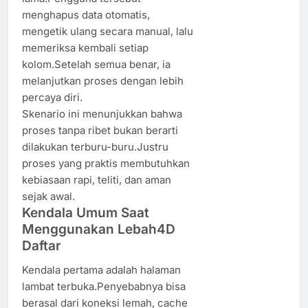
menghapus data otomatis,
mengetik ulang secara manual, lalu
memeriksa kembali setiap
kolom.Setelah semua benar, ia
melanjutkan proses dengan lebih
percaya diri.
Skenario ini menunjukkan bahwa
proses tanpa ribet bukan berarti
dilakukan terburu-buru.Justru
proses yang praktis membutuhkan
kebiasaan rapi, teliti, dan aman
sejak awal.
Kendala Umum Saat
Menggunakan Lebah4D
Daftar
Kendala pertama adalah halaman
lambat terbuka.Penyebabnya bisa
berasal dari koneksi lemah, cache