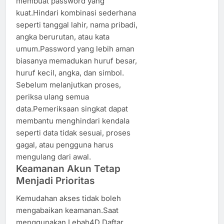
membuat password yang
kuat.Hindari kombinasi sederhana
seperti tanggal lahir, nama pribadi,
angka berurutan, atau kata
umum.Password yang lebih aman
biasanya memadukan huruf besar,
huruf kecil, angka, dan simbol.
Sebelum melanjutkan proses,
periksa ulang semua
data.Pemeriksaan singkat dapat
membantu menghindari kendala
seperti data tidak sesuai, proses
gagal, atau pengguna harus
mengulang dari awal.
Keamanan Akun Tetap
Menjadi Prioritas
Kemudahan akses tidak boleh
mengabaikan keamanan.Saat
menggunakan Lebah4D Daftar,