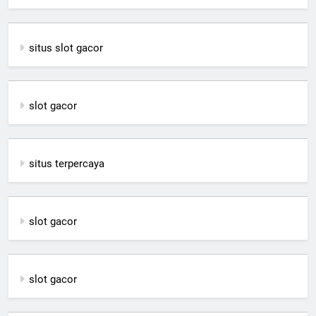
situs slot gacor
slot gacor
situs terpercaya
slot gacor
slot gacor