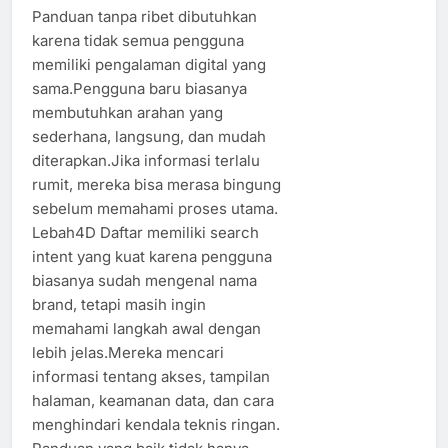
Panduan tanpa ribet dibutuhkan
karena tidak semua pengguna
memiliki pengalaman digital yang
sama.Pengguna baru biasanya
membutuhkan arahan yang
sederhana, langsung, dan mudah
diterapkan.Jika informasi terlalu
rumit, mereka bisa merasa bingung
sebelum memahami proses utama.
Lebah4D Daftar memiliki search
intent yang kuat karena pengguna
biasanya sudah mengenal nama
brand, tetapi masih ingin
memahami langkah awal dengan
lebih jelas.Mereka mencari
informasi tentang akses, tampilan
halaman, keamanan data, dan cara
menghindari kendala teknis ringan.