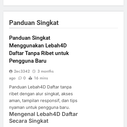
Panduan Singkat
Panduan Singkat
Menggunakan Lebah4D
Daftar Tanpa Ribet untuk
Pengguna Baru
2ec3342
3 months
ago
0
16 mins
Panduan Lebah4D Daftar tanpa
ribet dengan alur singkat, akses
aman, tampilan responsif, dan tips
nyaman untuk pengguna baru.
Mengenal Lebah4D Daftar
Secara Singkat