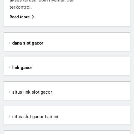
terkontrol.
Read More
dana slot gacor
link gacor
situs link slot gacor
situs slot gacor hari ini