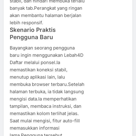
stabil, dan hindari membuka terlalu
banyak tab.Perangkat yang ringan
akan membantu halaman berjalan
lebih responsif.
Skenario Praktis
Pengguna Baru
Bayangkan seorang pengguna
baru ingin menggunakan Lebah4D
Daftar melalui ponsel.Ia
memastikan koneksi stabil,
menutup aplikasi lain, lalu
membuka browser terbaru.Setelah
halaman terbuka, ia tidak langsung
mengisi data.Ia memperhatikan
tampilan, membaca instruksi, dan
memastikan kolom terlihat jelas.
Saat mulai mengisi, fitur auto-fill
memasukkan informasi
lama.Pengguna tersebut