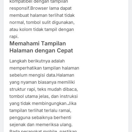
kompatibel dengan tampilan
responsif.Browser lama dapat
membuat halaman terlihat tidak
normal, tombol sulit digunakan,
atau kolom tidak tampil dengan
rapi.
Memahami Tampilan
Halaman dengan Cepat
Langkah berikutnya adalah
memperhatikan tampilan halaman
sebelum mengisi data.Halaman
yang nyaman biasanya memiliki
struktur rapi, teks mudah dibaca,
tombol utama jelas, dan instruksi
yang tidak membingungkan.Jika
tampilan terlihat terlalu ramai,
pengguna sebaiknya berhenti
sejenak dan memeriksa ulang.
Pada perangkat mobile, pastikan