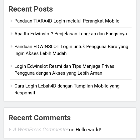
Recent Posts
Panduan TIARA4D Login melalui Perangkat Mobile
Apa Itu Edwinslot? Penjelasan Lengkap dan Fungsinya
Panduan EDWINSLOT Login untuk Pengguna Baru yang
Ingin Akses Lebih Mudah
Login Edwinslot Resmi dan Tips Menjaga Privasi
Pengguna dengan Akses yang Lebih Aman
Cara Login Lebah4D dengan Tampilan Mobile yang
Responsif
Recent Comments
A WordPress Commenter
on
Hello world!