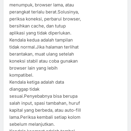
menumpuk, browser lama, atau
perangkat terlalu berat.Solusinya,
periksa koneksi, perbarui browser,
bersihkan cache, dan tutup
aplikasi yang tidak diperlukan.
Kendala kedua adalah tampilan
tidak normal.Jika halaman terlihat
berantakan, muat ulang setelah
koneksi stabil atau coba gunakan
browser lain yang lebih
kompatibel.
Kendala ketiga adalah data
dianggap tidak
sesuai.Penyebabnya bisa berupa
salah input, spasi tambahan, huruf
kapital yang berbeda, atau auto-fill
lama.Periksa kembali setiap kolom
sebelum melanjutkan.