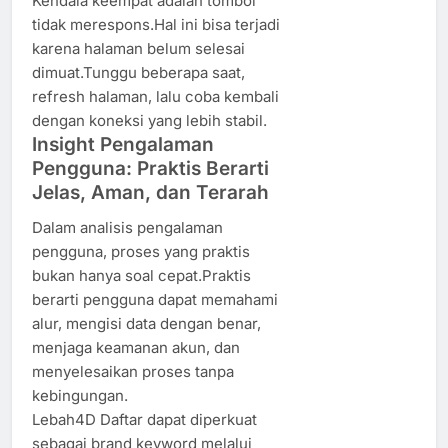
Kendala keempat adalah tombol
tidak merespons.Hal ini bisa terjadi
karena halaman belum selesai
dimuat.Tunggu beberapa saat,
refresh halaman, lalu coba kembali
dengan koneksi yang lebih stabil.
Insight Pengalaman
Pengguna: Praktis Berarti
Jelas, Aman, dan Terarah
Dalam analisis pengalaman
pengguna, proses yang praktis
bukan hanya soal cepat.Praktis
berarti pengguna dapat memahami
alur, mengisi data dengan benar,
menjaga keamanan akun, dan
menyelesaikan proses tanpa
kebingungan.
Lebah4D Daftar dapat diperkuat
sebagai brand keyword melalui