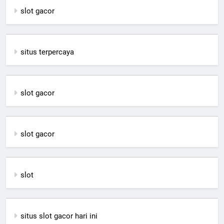
slot gacor
situs terpercaya
slot gacor
slot gacor
slot
situs slot gacor hari ini