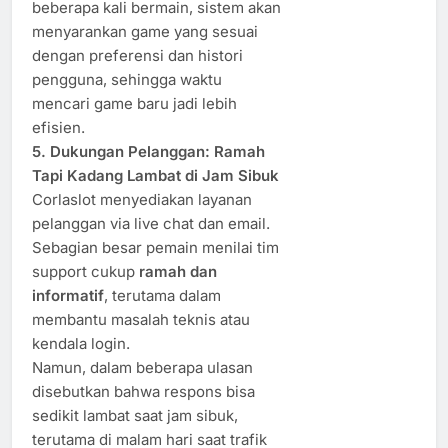
beberapa kali bermain, sistem akan
menyarankan game yang sesuai
dengan preferensi dan histori
pengguna, sehingga waktu
mencari game baru jadi lebih
efisien.
5. Dukungan Pelanggan: Ramah
Tapi Kadang Lambat di Jam Sibuk
Corlaslot menyediakan layanan
pelanggan via live chat dan email.
Sebagian besar pemain menilai tim
support cukup
ramah dan
informatif
, terutama dalam
membantu masalah teknis atau
kendala login.
Namun, dalam beberapa ulasan
disebutkan bahwa respons bisa
sedikit lambat saat jam sibuk,
terutama di malam hari saat trafik