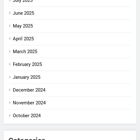
July 2025
June 2025
May 2025
April 2025
March 2025
February 2025
January 2025
December 2024
November 2024
October 2024