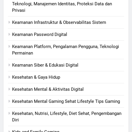
Teknologi, Manajemen Identitas, Proteksi Data dan
Privasi
Keamanan Infrastruktur & Observabilitas Sistem
Keamanan Password Digital
Keamanan Platform, Pengalaman Pengguna, Teknologi
Permainan
Keamanan Siber & Edukasi Digital
Kesehatan & Gaya Hidup
Kesehatan Mental & Aktivitas Digital
Kesehatan Mental Gaming Sehat Lifestyle Tips Gaming
Kesehatan, Nutrisi, Lifestyle, Diet Sehat, Pengembangan
Diri
Kids and Family Gaming