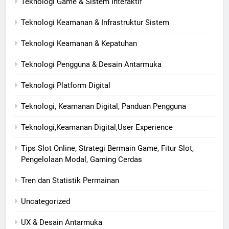
Teknologi Game & Sistem Interaktif
Teknologi Keamanan & Infrastruktur Sistem
Teknologi Keamanan & Kepatuhan
Teknologi Pengguna & Desain Antarmuka
Teknologi Platform Digital
Teknologi, Keamanan Digital, Panduan Pengguna
Teknologi,Keamanan Digital,User Experience
Tips Slot Online, Strategi Bermain Game, Fitur Slot,
Pengelolaan Modal, Gaming Cerdas
Tren dan Statistik Permainan
Uncategorized
UX & Desain Antarmuka