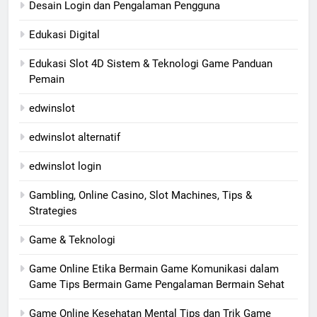
Desain Login dan Pengalaman Pengguna
Edukasi Digital
Edukasi Slot 4D Sistem & Teknologi Game Panduan
Pemain
edwinslot
edwinslot alternatif
edwinslot login
Gambling, Online Casino, Slot Machines, Tips &
Strategies
Game & Teknologi
Game Online Etika Bermain Game Komunikasi dalam
Game Tips Bermain Game Pengalaman Bermain Sehat
Game Online Kesehatan Mental Tips dan Trik Game