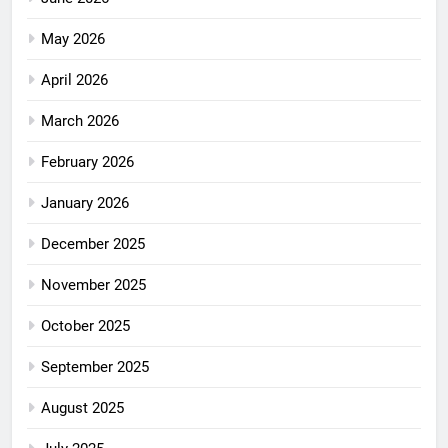
May 2026
April 2026
March 2026
February 2026
January 2026
December 2025
November 2025
October 2025
September 2025
August 2025