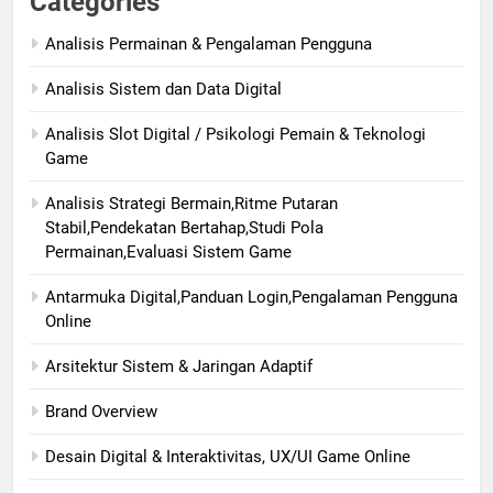
Categories
Analisis Permainan & Pengalaman Pengguna
Analisis Sistem dan Data Digital
Analisis Slot Digital / Psikologi Pemain & Teknologi
Game
Analisis Strategi Bermain,Ritme Putaran
Stabil,Pendekatan Bertahap,Studi Pola
Permainan,Evaluasi Sistem Game
Antarmuka Digital,Panduan Login,Pengalaman Pengguna
Online
Arsitektur Sistem & Jaringan Adaptif
Brand Overview
Desain Digital & Interaktivitas, UX/UI Game Online