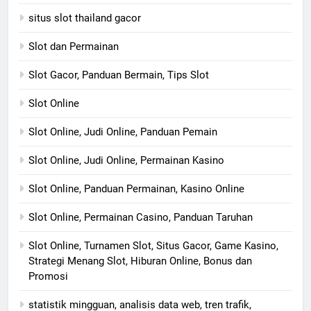
situs slot thailand gacor
Slot dan Permainan
Slot Gacor, Panduan Bermain, Tips Slot
Slot Online
Slot Online, Judi Online, Panduan Pemain
Slot Online, Judi Online, Permainan Kasino
Slot Online, Panduan Permainan, Kasino Online
Slot Online, Permainan Casino, Panduan Taruhan
Slot Online, Turnamen Slot, Situs Gacor, Game Kasino,
Strategi Menang Slot, Hiburan Online, Bonus dan
Promosi
statistik mingguan, analisis data web, tren trafik,