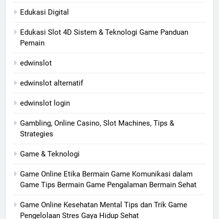
Edukasi Digital
Edukasi Slot 4D Sistem & Teknologi Game Panduan
Pemain
edwinslot
edwinslot alternatif
edwinslot login
Gambling, Online Casino, Slot Machines, Tips &
Strategies
Game & Teknologi
Game Online Etika Bermain Game Komunikasi dalam
Game Tips Bermain Game Pengalaman Bermain Sehat
Game Online Kesehatan Mental Tips dan Trik Game
Pengelolaan Stres Gaya Hidup Sehat