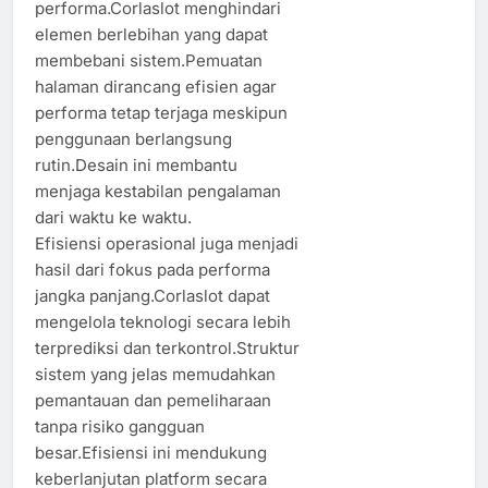
performa.Corlaslot menghindari
elemen berlebihan yang dapat
membebani sistem.Pemuatan
halaman dirancang efisien agar
performa tetap terjaga meskipun
penggunaan berlangsung
rutin.Desain ini membantu
menjaga kestabilan pengalaman
dari waktu ke waktu.
Efisiensi operasional juga menjadi
hasil dari fokus pada performa
jangka panjang.Corlaslot dapat
mengelola teknologi secara lebih
terprediksi dan terkontrol.Struktur
sistem yang jelas memudahkan
pemantauan dan pemeliharaan
tanpa risiko gangguan
besar.Efisiensi ini mendukung
keberlanjutan platform secara