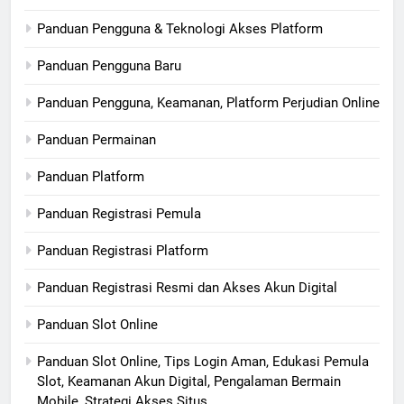
Panduan Pengguna & Teknologi Akses Platform
Panduan Pengguna Baru
Panduan Pengguna, Keamanan, Platform Perjudian Online
Panduan Permainan
Panduan Platform
Panduan Registrasi Pemula
Panduan Registrasi Platform
Panduan Registrasi Resmi dan Akses Akun Digital
Panduan Slot Online
Panduan Slot Online, Tips Login Aman, Edukasi Pemula
Slot, Keamanan Akun Digital, Pengalaman Bermain
Mobile, Strategi Akses Situs