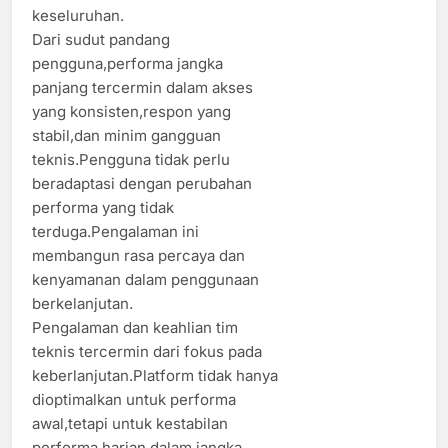
keseluruhan.
Dari sudut pandang
pengguna,performa jangka
panjang tercermin dalam akses
yang konsisten,respon yang
stabil,dan minim gangguan
teknis.Pengguna tidak perlu
beradaptasi dengan perubahan
performa yang tidak
terduga.Pengalaman ini
membangun rasa percaya dan
kenyamanan dalam penggunaan
berkelanjutan.
Pengalaman dan keahlian tim
teknis tercermin dari fokus pada
keberlanjutan.Platform tidak hanya
dioptimalkan untuk performa
awal,tetapi untuk kestabilan
performa harian dalam jangka