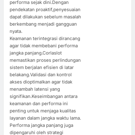
performa sejak dini.Dengan
pendekatan proaktif,penyesuaian
dapat dilakukan sebelum masalah
berkembang menjadi gangguan
nyata.
Keamanan terintegrasi dirancang
agar tidak membebani performa
jangka panjang.Corlaslot
memastikan proses perlindungan
sistem berjalan efisien di latar
belakang.Validasi dan kontrol
akses dioptimalkan agar tidak
menambah latensi yang
signifikan.Keseimbangan antara
keamanan dan performa ini
penting untuk menjaga kualitas
layanan dalam jangka waktu lama.
Performa jangka panjang juga
dipengaruhi oleh strategi