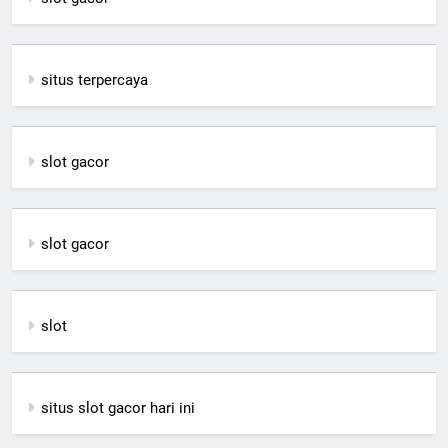
situs terpercaya
slot gacor
slot gacor
slot
situs slot gacor hari ini