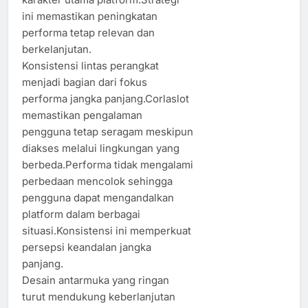
ini memastikan peningkatan
performa tetap relevan dan
berkelanjutan.
Konsistensi lintas perangkat
menjadi bagian dari fokus
performa jangka panjang.Corlaslot
memastikan pengalaman
pengguna tetap seragam meskipun
diakses melalui lingkungan yang
berbeda.Performa tidak mengalami
perbedaan mencolok sehingga
pengguna dapat mengandalkan
platform dalam berbagai
situasi.Konsistensi ini memperkuat
persepsi keandalan jangka
panjang.
Desain antarmuka yang ringan
turut mendukung keberlanjutan