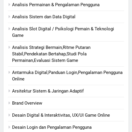
Analisis Permainan & Pengalaman Pengguna
Analisis Sistem dan Data Digital
Analisis Slot Digital / Psikologi Pemain & Teknologi
Game
Analisis Strategi Bermain,Ritme Putaran
Stabil,Pendekatan Bertahap,Studi Pola
Permainan,Evaluasi Sistem Game
Antarmuka Digital,Panduan Login,Pengalaman Pengguna
Online
Arsitektur Sistem & Jaringan Adaptif
Brand Overview
Desain Digital & Interaktivitas, UX/UI Game Online
Desain Login dan Pengalaman Pengguna