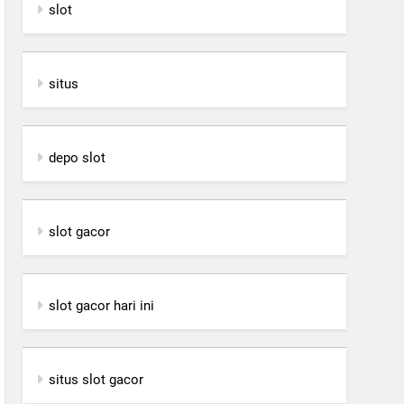
slot
situs
depo slot
slot gacor
slot gacor hari ini
situs slot gacor