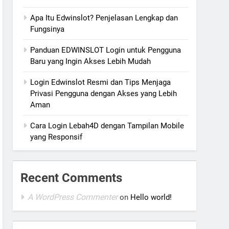
Apa Itu Edwinslot? Penjelasan Lengkap dan
Fungsinya
Panduan EDWINSLOT Login untuk Pengguna
Baru yang Ingin Akses Lebih Mudah
Login Edwinslot Resmi dan Tips Menjaga
Privasi Pengguna dengan Akses yang Lebih
Aman
Cara Login Lebah4D dengan Tampilan Mobile
yang Responsif
Recent Comments
A WordPress Commenter
on
Hello world!