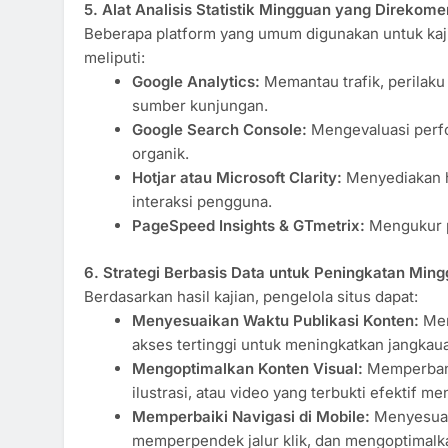
5. Alat Analisis Statistik Mingguan yang Direkom
Beberapa platform yang umum digunakan untuk ka
meliputi:
Google Analytics:
Memantau trafik, perilaku
sumber kunjungan.
Google Search Console:
Mengevaluasi perf
organik.
Hotjar atau Microsoft Clarity:
Menyediakan 
interaksi pengguna.
PageSpeed Insights & GTmetrix:
Mengukur p
6. Strategi Berbasis Data untuk Peningkatan Min
Berdasarkan hasil kajian, pengelola situs dapat:
Menyesuaikan Waktu Publikasi Konten:
Men
akses tertinggi untuk meningkatkan jangkau
Mengoptimalkan Konten Visual:
Memperbany
ilustrasi, atau video yang terbukti efektif me
Memperbaiki Navigasi di Mobile:
Menyesuai
memperpendek jalur klik, dan mengoptimalk