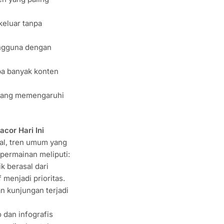
eluar tanpa
engguna dengan
 banyak konten
 yang memengaruhi
cor Hari Ini
tal, tren umum yang
permainan meliputi:
k berasal dari
 menjadi prioritas.
n kunjungan terjadi
 dan infografis