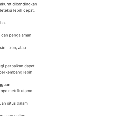
akurat dibandingkan
eteksi lebih cepat.
iba.
t dan pengalaman
im, tren, atau
gi perbaikan dapat
 berkembang lebih
ngguan
apa metrik utama
an situs dalam
en yang paling