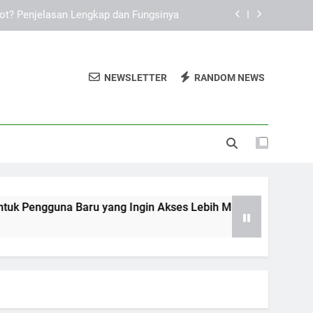
lot? Penjelasan Lengkap dan Fungsinya
a Baru yang Ingin Akses Lebih Mudah
engguna dengan Akses yang Lebih Aman
NEWSLETTER
RANDOM NEWS
ARA4D Login melalui Perangkat Mobile
ti, Hingga Konten Kreatif Yang Menghibur.
lot? Penjelasan Lengkap dan Fungsinya
a Baru yang Ingin Akses Lebih Mudah
engguna dengan Akses yang Lebih Aman
a Baru yang Ingin Akses Lebih Mudah
Login Edwinslo
2 Months Ago