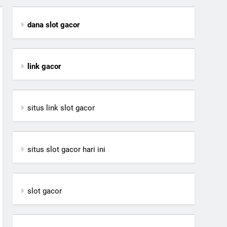
dana slot gacor
link gacor
situs link slot gacor
situs slot gacor hari ini
slot gacor