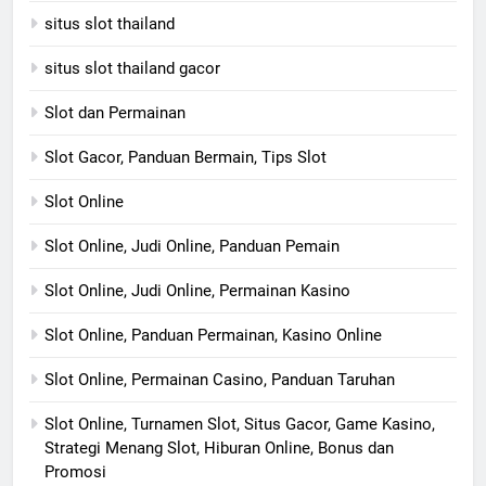
situs slot thailand
situs slot thailand gacor
Slot dan Permainan
Slot Gacor, Panduan Bermain, Tips Slot
Slot Online
Slot Online, Judi Online, Panduan Pemain
Slot Online, Judi Online, Permainan Kasino
Slot Online, Panduan Permainan, Kasino Online
Slot Online, Permainan Casino, Panduan Taruhan
Slot Online, Turnamen Slot, Situs Gacor, Game Kasino,
Strategi Menang Slot, Hiburan Online, Bonus dan
Promosi