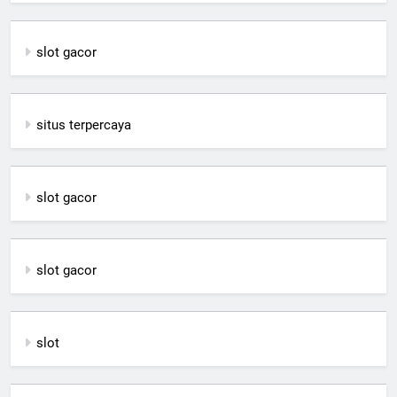
slot gacor
situs terpercaya
slot gacor
slot gacor
slot