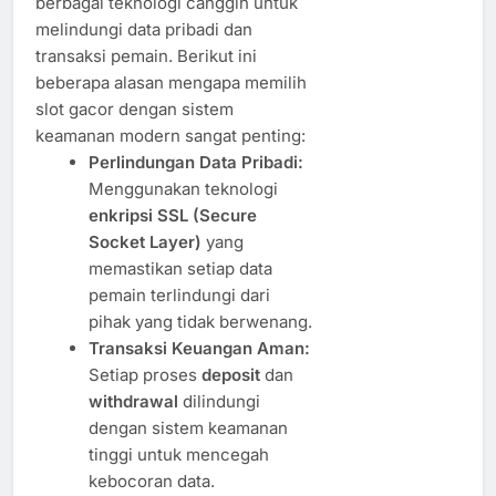
berbagai teknologi canggih untuk
melindungi data pribadi dan
transaksi pemain. Berikut ini
beberapa alasan mengapa memilih
slot gacor dengan sistem
keamanan modern sangat penting:
Perlindungan Data Pribadi:
Menggunakan teknologi
enkripsi SSL (Secure
Socket Layer)
yang
memastikan setiap data
pemain terlindungi dari
pihak yang tidak berwenang.
Transaksi Keuangan Aman:
Setiap proses
deposit
dan
withdrawal
dilindungi
dengan sistem keamanan
tinggi untuk mencegah
kebocoran data.