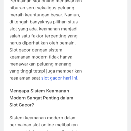
Permainan slot online menawarkan
hiburan seru sekaligus peluang
meraih keuntungan besar. Namun,
di tengah banyaknya pilihan situs
slot yang ada, keamanan menjadi
salah satu faktor terpenting yang
harus diperhatikan oleh pemain.
Slot gacor dengan sistem
keamanan modern tidak hanya
menawarkan peluang menang
yang tinggi tetapi juga memberikan
rasa aman saat
slot gacor hari ini
.
Mengapa Sistem Keamanan
Modern Sangat Penting dalam
Slot Gacor?
Sistem keamanan modern dalam
permainan slot online melibatkan