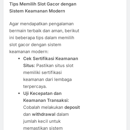
Tips Memilih Slot Gacor dengan
Sistem Keamanan Modern
Agar mendapatkan pengalaman
bermain terbaik dan aman, berikut
ini beberapa tips dalam memilih
slot gacor dengan sistem
keamanan modern:
Cek Sertifikasi Keamanan
Situs:
Pastikan situs slot
memiliki sertifikasi
keamanan dari lembaga
terpercaya.
Uji Kecepatan dan
Keamanan Transaksi:
Cobalah melakukan
deposit
dan
withdrawal
dalam
jumlah kecil untuk
memastikan sistem