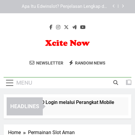
Skip
Panduan EDWINSLOT Login untuk Pengguna Baru
to
yang Ingin Akses Lebih Mudah
content
Login Edwinslot Resmi dan Tips Menjaga Privasi
Pengguna dengan Akses yang Lebih Aman
Panduan TIARA4D Login melalui Perangkat
Mobile
Apa Itu Edwinslot? Penjelasan Lengkap dan
Fungsinya
Xcite Now
Dapatkan Hiburan Terkini Dari Xcite
Panduan EDWINSLOT Login untuk Pengguna Baru
NEWSLETTER
RANDOM NEWS
yang Ingin Akses Lebih Mudah
Now. Mulai Dari Acara, Berita Selebriti,
Login Edwinslot Resmi dan Tips Menjaga Privasi
Hingga Konten Kreatif Yang Menghibur.
Pengguna dengan Akses yang Lebih Aman
MENU
anduan TIARA4D Login melalui Perangkat Mobile
Apa I
HEADLINES
 Weeks Ago
1 Mont
Home
Permainan Slot Aman