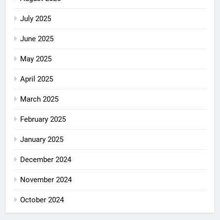
July 2025
June 2025
May 2025
April 2025
March 2025
February 2025
January 2025
December 2024
November 2024
October 2024