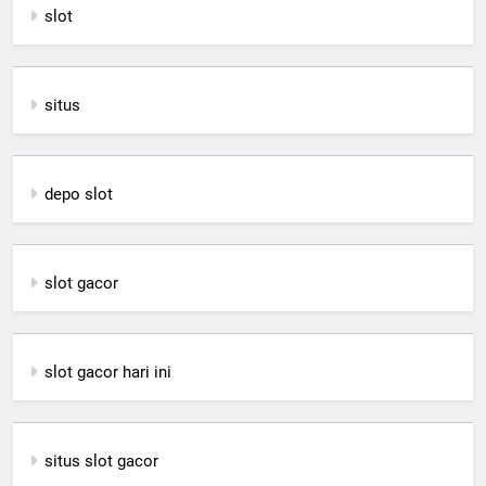
slot
situs
depo slot
slot gacor
slot gacor hari ini
situs slot gacor