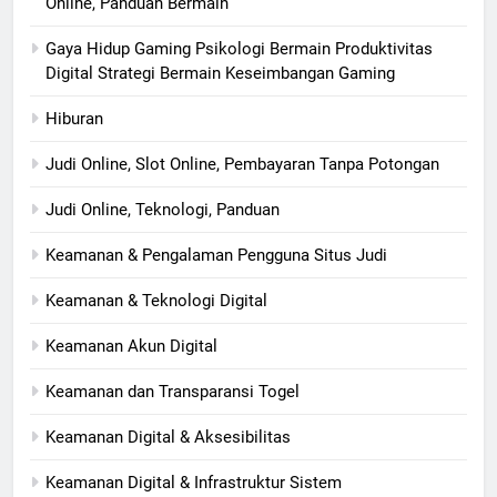
Online, Panduan Bermain
Gaya Hidup Gaming Psikologi Bermain Produktivitas
Digital Strategi Bermain Keseimbangan Gaming
Hiburan
Judi Online, Slot Online, Pembayaran Tanpa Potongan
Judi Online, Teknologi, Panduan
Keamanan & Pengalaman Pengguna Situs Judi
Keamanan & Teknologi Digital
Keamanan Akun Digital
Keamanan dan Transparansi Togel
Keamanan Digital & Aksesibilitas
Keamanan Digital & Infrastruktur Sistem