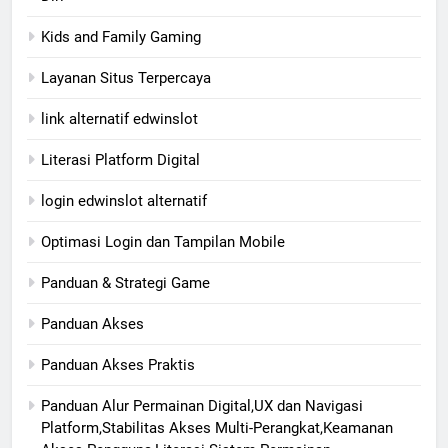
Kids and Family Gaming
Layanan Situs Terpercaya
link alternatif edwinslot
Literasi Platform Digital
login edwinslot alternatif
Optimasi Login dan Tampilan Mobile
Panduan & Strategi Game
Panduan Akses
Panduan Akses Praktis
Panduan Alur Permainan Digital,UX dan Navigasi
Platform,Stabilitas Akses Multi-Perangkat,Keamanan