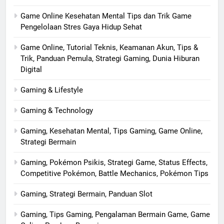
Game Online Kesehatan Mental Tips dan Trik Game
Pengelolaan Stres Gaya Hidup Sehat
Game Online, Tutorial Teknis, Keamanan Akun, Tips &
Trik, Panduan Pemula, Strategi Gaming, Dunia Hiburan
Digital
Gaming & Lifestyle
Gaming & Technology
Gaming, Kesehatan Mental, Tips Gaming, Game Online,
Strategi Bermain
Gaming, Pokémon Psikis, Strategi Game, Status Effects,
Competitive Pokémon, Battle Mechanics, Pokémon Tips
Gaming, Strategi Bermain, Panduan Slot
Gaming, Tips Gaming, Pengalaman Bermain Game, Game