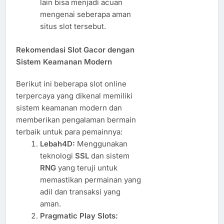
lain bisa menjadi acuan
mengenai seberapa aman
situs slot tersebut.
Rekomendasi Slot Gacor dengan
Sistem Keamanan Modern
Berikut ini beberapa slot online
terpercaya yang dikenal memiliki
sistem keamanan modern dan
memberikan pengalaman bermain
terbaik untuk para pemainnya:
Lebah4D:
Menggunakan
teknologi
SSL
dan sistem
RNG
yang teruji untuk
memastikan permainan yang
adil dan transaksi yang
aman.
Pragmatic Play Slots: