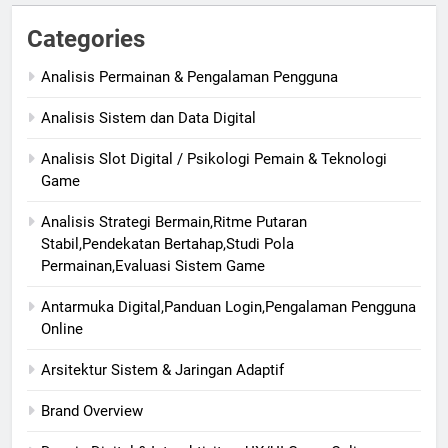
Categories
Analisis Permainan & Pengalaman Pengguna
Analisis Sistem dan Data Digital
Analisis Slot Digital / Psikologi Pemain & Teknologi
Game
Analisis Strategi Bermain,Ritme Putaran
Stabil,Pendekatan Bertahap,Studi Pola
Permainan,Evaluasi Sistem Game
Antarmuka Digital,Panduan Login,Pengalaman Pengguna
Online
Arsitektur Sistem & Jaringan Adaptif
Brand Overview