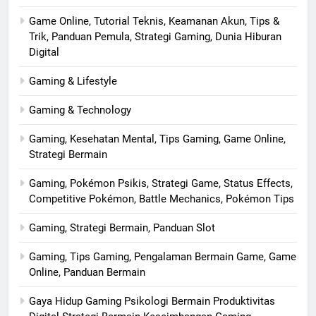
Game Online, Tutorial Teknis, Keamanan Akun, Tips &
Trik, Panduan Pemula, Strategi Gaming, Dunia Hiburan
Digital
Gaming & Lifestyle
Gaming & Technology
Gaming, Kesehatan Mental, Tips Gaming, Game Online,
Strategi Bermain
Gaming, Pokémon Psikis, Strategi Game, Status Effects,
Competitive Pokémon, Battle Mechanics, Pokémon Tips
Gaming, Strategi Bermain, Panduan Slot
Gaming, Tips Gaming, Pengalaman Bermain Game, Game
Online, Panduan Bermain
Gaya Hidup Gaming Psikologi Bermain Produktivitas