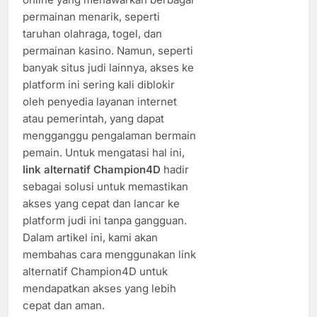
permainan menarik, seperti
taruhan olahraga, togel, dan
permainan kasino. Namun, seperti
banyak situs judi lainnya, akses ke
platform ini sering kali diblokir
oleh penyedia layanan internet
atau pemerintah, yang dapat
mengganggu pengalaman bermain
pemain. Untuk mengatasi hal ini,
link alternatif Champion4D
hadir
sebagai solusi untuk memastikan
akses yang cepat dan lancar ke
platform judi ini tanpa gangguan.
Dalam artikel ini, kami akan
membahas cara menggunakan link
alternatif Champion4D untuk
mendapatkan akses yang lebih
cepat dan aman.