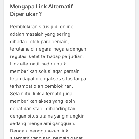
Mengapa Link Alternatif
Diperlukan?
Pemblokiran situs judi online
adalah masalah yang sering
dihadapi oleh para pemain,
terutama di negara-negara dengan
regulasi ketat terhadap perjudian.
Link alternatif hadir untuk
memberikan solusi agar pemain
tetap dapat mengakses situs tanpa
terhambat oleh pemblokiran.
Selain itu, link alternatif juga
memberikan akses yang lebih
cepat dan stabil dibandingkan
dengan situs utama yang mungkin
sedang mengalami gangguan.
Dengan menggunakan link
alternatif yang sah, pemain dapat