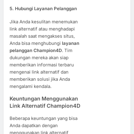
5.
Hubungi Layanan Pelanggan
Jika Anda kesulitan menemukan
link alternatif atau menghadapi
masalah saat mengakses situs,
Anda bisa menghubungi
layanan
pelanggan Champion4D
. Tim
dukungan mereka akan siap
memberikan informasi terbaru
mengenai link alternatif dan
memberikan solusi jika Anda
mengalami kendala.
Keuntungan Menggunakan
Link Alternatif Champion4D
Beberapa keuntungan yang bisa
Anda dapatkan dengan
menggunakan link alternatif