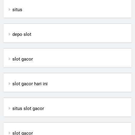
situs
depo slot
slot gacor
slot gacor hari ini
situs slot gacor
slot gacor