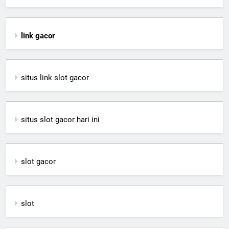
link gacor
situs link slot gacor
situs slot gacor hari ini
slot gacor
slot