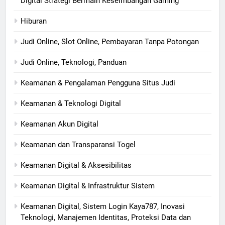
Digital Strategi Bermain Keseimbangan Gaming
Hiburan
Judi Online, Slot Online, Pembayaran Tanpa Potongan
Judi Online, Teknologi, Panduan
Keamanan & Pengalaman Pengguna Situs Judi
Keamanan & Teknologi Digital
Keamanan Akun Digital
Keamanan dan Transparansi Togel
Keamanan Digital & Aksesibilitas
Keamanan Digital & Infrastruktur Sistem
Keamanan Digital, Sistem Login Kaya787, Inovasi
Teknologi, Manajemen Identitas, Proteksi Data dan