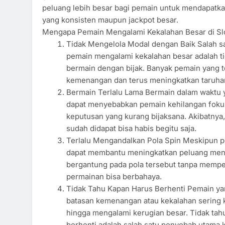
peluang lebih besar bagi pemain untuk mendapatk
yang konsisten maupun jackpot besar.
Mengapa Pemain Mengalami Kekalahan Besar di Sl
Tidak Mengelola Modal dengan Baik Salah s
pemain mengalami kekalahan besar adalah t
bermain dengan bijak. Banyak pemain yang t
kemenangan dan terus meningkatkan taruhan
Bermain Terlalu Lama Bermain dalam waktu y
dapat menyebabkan pemain kehilangan fok
keputusan yang kurang bijaksana. Akibatnya
sudah didapat bisa habis begitu saja.
Terlalu Mengandalkan Pola Spin Meskipun po
dapat membantu meningkatkan peluang mena
bergantung pada pola tersebut tanpa mempe
permainan bisa berbahaya.
Tidak Tahu Kapan Harus Berhenti Pemain yan
batasan kemenangan atau kekalahan sering k
hingga mengalami kerugian besar. Tidak tah
berhenti adalah salah satu penyebab utama 