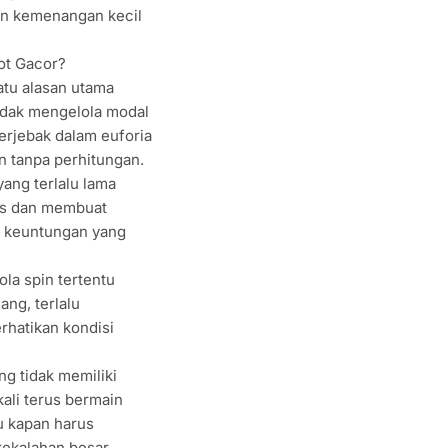
an kemenangan kecil
ot Gacor?
atu alasan utama
idak mengelola modal
erjebak dalam euforia
 tanpa perhitungan.
ang terlalu lama
us dan membuat
, keuntungan yang
la spin tertentu
ng, terlalu
rhatikan kondisi
g tidak memiliki
ali terus bermain
u kapan harus
kekalahan besar