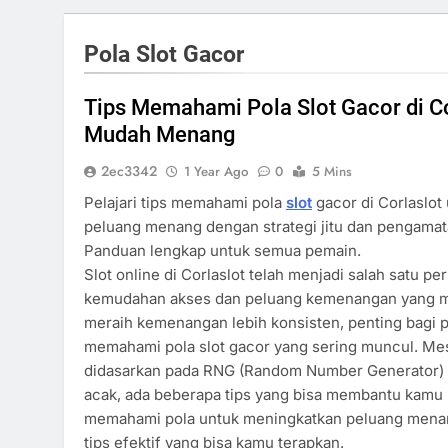
Pola Slot Gacor
Tips Memahami Pola Slot Gacor di Co
Mudah Menang
2ec3342
1 Year Ago
0
5 Mins
Pelajari tips memahami pola
slot
gacor di Corlaslot
peluang menang dengan strategi jitu dan pengamat
Panduan lengkap untuk semua pemain.
Slot online di Corlaslot telah menjadi salah satu pe
kemudahan akses dan peluang kemenangan yang m
meraih kemenangan lebih konsisten, penting bagi 
memahami pola slot gacor yang sering muncul. Me
didasarkan pada RNG (Random Number Generator) 
acak, ada beberapa tips yang bisa membantu kamu
memahami pola untuk meningkatkan peluang menan
tips efektif yang bisa kamu terapkan.