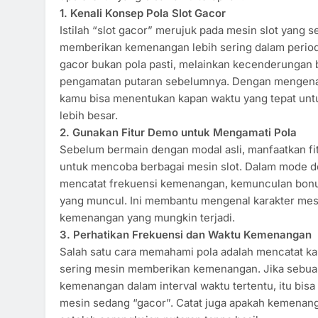
1. Kenali Konsep Pola Slot Gacor
Istilah “slot gacor” merujuk pada mesin slot yang 
memberikan kemenangan lebih sering dalam periode
gacor bukan pola pasti, melainkan kecenderungan
pengamatan putaran sebelumnya. Dengan mengenali
kamu bisa menentukan kapan waktu yang tepat un
lebih besar.
2. Gunakan Fitur Demo untuk Mengamati Pola
Sebelum bermain dengan modal asli, manfaatkan fit
untuk mencoba berbagai mesin slot. Dalam mode d
mencatat frekuensi kemenangan, kemunculan bonus
yang muncul. Ini membantu mengenal karakter mes
kemenangan yang mungkin terjadi.
3. Perhatikan Frekuensi dan Waktu Kemenangan
Salah satu cara memahami pola adalah mencatat k
sering mesin memberikan kemenangan. Jika sebu
kemenangan dalam interval waktu tertentu, itu bisa 
mesin sedang “gacor”. Catat juga apakah kemenan