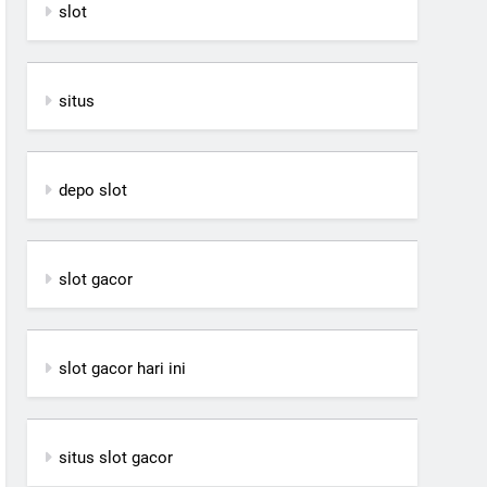
slot
situs
depo slot
slot gacor
slot gacor hari ini
situs slot gacor