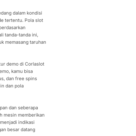
sedang dalam kondisi
 tertentu. Pola slot
 berdasarkan
 tanda-tanda ini,
tuk memasang taruhan
ur demo di Corlaslot
emo, kamu bisa
, dan free spins
in dan pola
apan dan seberapa
ah mesin memberikan
menjadi indikasi
gan besar datang