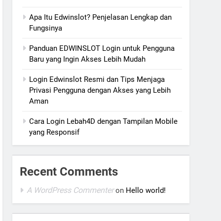
Apa Itu Edwinslot? Penjelasan Lengkap dan
Fungsinya
Panduan EDWINSLOT Login untuk Pengguna
Baru yang Ingin Akses Lebih Mudah
Login Edwinslot Resmi dan Tips Menjaga
Privasi Pengguna dengan Akses yang Lebih
Aman
Cara Login Lebah4D dengan Tampilan Mobile
yang Responsif
Recent Comments
A WordPress Commenter
on
Hello world!