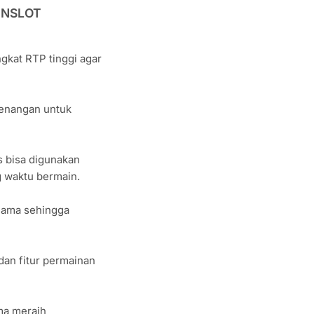
INSLOT
gkat RTP tinggi agar
menangan untuk
s bisa digunakan
waktu bermain.
lama sehingga
an fitur permainan
ma meraih