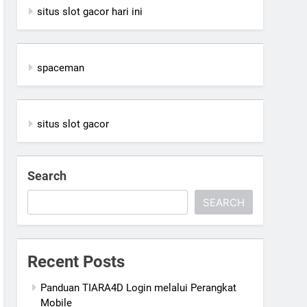
situs slot gacor hari ini
spaceman
situs slot gacor
Search
SEARCH
Recent Posts
Panduan TIARA4D Login melalui Perangkat
Mobile