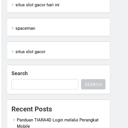
situs slot gacor hari ini
spaceman
situs slot gacor
Search
SEARCH
Recent Posts
Panduan TIARA4D Login melalui Perangkat
Mobile