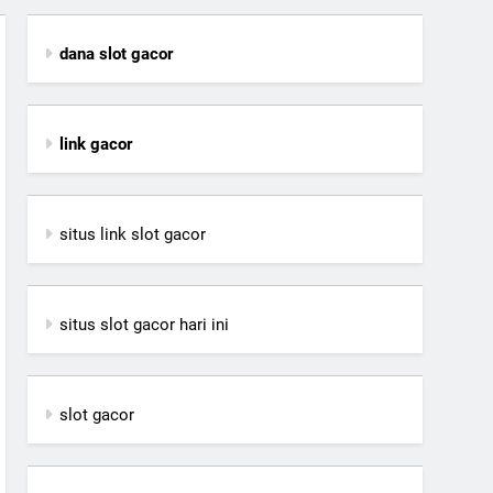
dana slot gacor
link gacor
situs link slot gacor
situs slot gacor hari ini
slot gacor