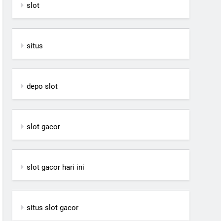
slot
situs
depo slot
slot gacor
slot gacor hari ini
situs slot gacor