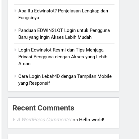
Apa Itu Edwinslot? Penjelasan Lengkap dan
Fungsinya
Panduan EDWINSLOT Login untuk Pengguna
Baru yang Ingin Akses Lebih Mudah
Login Edwinslot Resmi dan Tips Menjaga
Privasi Pengguna dengan Akses yang Lebih
Aman
Cara Login Lebah4D dengan Tampilan Mobile
yang Responsif
Recent Comments
A WordPress Commenter
on
Hello world!