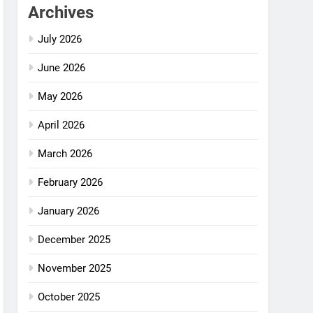
Archives
July 2026
June 2026
May 2026
April 2026
March 2026
February 2026
January 2026
December 2025
November 2025
October 2025