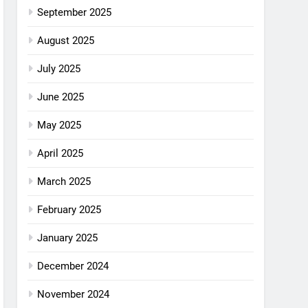
September 2025
August 2025
July 2025
June 2025
May 2025
April 2025
March 2025
February 2025
January 2025
December 2024
November 2024