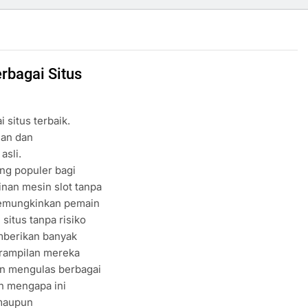
rbagai Situs
situs terbaik.
lan dan
asli.
ang populer bagi
nan mesin slot tanpa
emungkinkan pemain
situs tanpa risiko
emberikan banyak
erampilan mereka
kan mengulas berbagai
n mengapa ini
 maupun