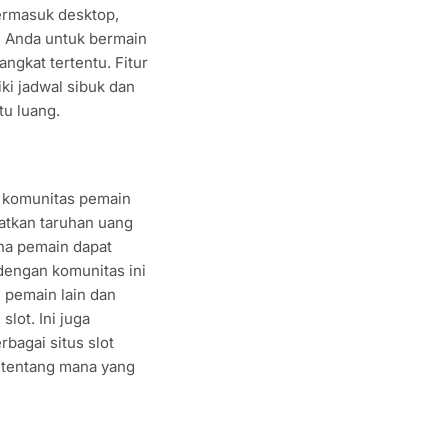
termasuk desktop,
n Anda untuk bermain
angkat tertentu. Fitur
ki jadwal sibuk dan
tu luang.
n komunitas pemain
atkan taruhan uang
ana pemain dapat
 dengan komunitas ini
 pemain lain dan
ot. Ini juga
bagai situs slot
 tentang mana yang