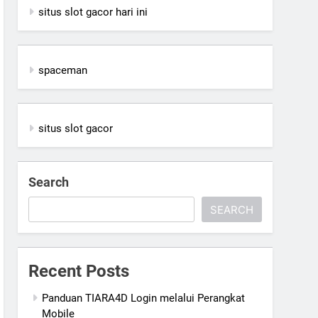
situs slot gacor hari ini
spaceman
situs slot gacor
Search
SEARCH
Recent Posts
Panduan TIARA4D Login melalui Perangkat
Mobile