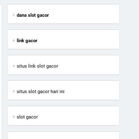
dana slot gacor
link gacor
situs link slot gacor
situs slot gacor hari ini
slot gacor