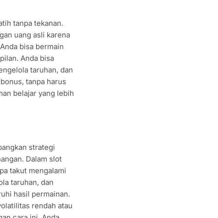
tih tanpa tekanan.
gan uang asli karena
 Anda bisa bermain
ilan. Anda bisa
ngelola taruhan, dan
bonus, tanpa harus
an belajar yang lebih
angkan strategi
angan. Dalam slot
npa takut mengalami
ola taruhan, dan
hi hasil permainan.
latilitas rendah atau
an cara ini, Anda