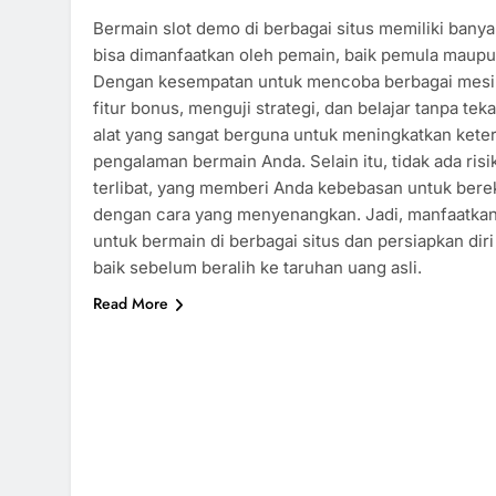
Bermain slot demo di berbagai situs memiliki bany
bisa dimanfaatkan oleh pemain, baik pemula maup
Dengan kesempatan untuk mencoba berbagai mesi
fitur bonus, menguji strategi, dan belajar tanpa tek
alat yang sangat berguna untuk meningkatkan kete
pengalaman bermain Anda. Selain itu, tidak ada risi
terlibat, yang memberi Anda kebebasan untuk bere
dengan cara yang menyenangkan. Jadi, manfaatkan
untuk bermain di berbagai situs dan persiapkan dir
baik sebelum beralih ke taruhan uang asli.
Read More