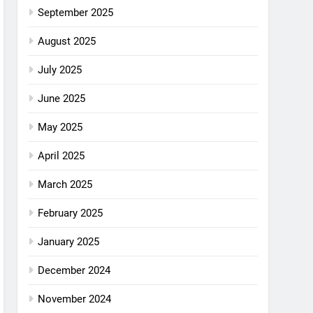
September 2025
August 2025
July 2025
June 2025
May 2025
April 2025
March 2025
February 2025
January 2025
December 2024
November 2024