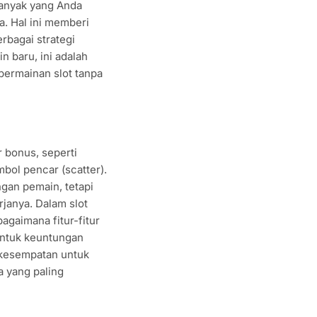
banyak yang Anda
a. Hal ini memberi
bagai strategi
n baru, ini adalah
ermainan slot tanpa
 bonus, seperti
imbol pencar (scatter).
ngan pemain, tetapi
janya. Dalam slot
gaimana fitur-fitur
untuk keuntungan
 kesempatan untuk
 yang paling