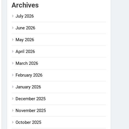
Archives
July 2026
June 2026
May 2026
April 2026
March 2026
February 2026
January 2026
December 2025
November 2025
October 2025