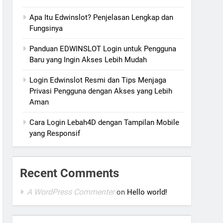
Apa Itu Edwinslot? Penjelasan Lengkap dan
Fungsinya
Panduan EDWINSLOT Login untuk Pengguna
Baru yang Ingin Akses Lebih Mudah
Login Edwinslot Resmi dan Tips Menjaga
Privasi Pengguna dengan Akses yang Lebih
Aman
Cara Login Lebah4D dengan Tampilan Mobile
yang Responsif
Recent Comments
A WordPress Commenter
on
Hello world!