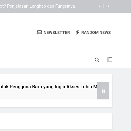
lot? Penjelasan Lengkap dan Fungsinya
a Baru yang Ingin Akses Lebih Mudah
engguna dengan Akses yang Lebih Aman
NEWSLETTER
RANDOM NEWS
ARA4D Login melalui Perangkat Mobile
ti, Hingga Konten Kreatif Yang Menghibur.
lot? Penjelasan Lengkap dan Fungsinya
a Baru yang Ingin Akses Lebih Mudah
engguna dengan Akses yang Lebih Aman
a Baru yang Ingin Akses Lebih Mudah
Login Edwinslo
2 Months Ago