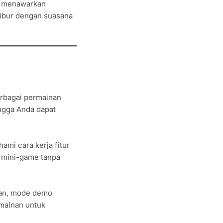
n menawarkan
ibur dengan suasana
rbagai permainan
ngga Anda dapat
mi cara kerja fitur
au mini-game tanpa
wan, mode demo
mainan untuk