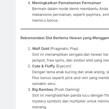
Meningkatkan Pemahaman Permainan
Bermain dalam mode demo membantu Anda
mekanisme permainan, seperti paylines, sim
memicu bonus.
Rekomendasi Slot Bertema Hewan yang Mengge
Wolf Gold
(Pragmatic Play)
Slot ini menampilkan serigala dan hewan liar
jackpot, free spins, dan simbol wild yang me
Cute & Fluffy
(Eyecon)
Dengan tema anak kucing dan anak anjing, s
fitur bonus seperti pick-and-win yang mem
semakin seru.
Big Bamboo
(Push Gaming)
Slot ini menghadirkan panda lucu dengan fit
mystery symbols dan multiplier untuk menin
menang.