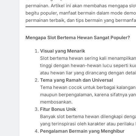
permainan. Artikel ini akan membahas mengapa sl
begitu populer, manfaat bermain dalam mode demo
permainan terbaik, dan tips bermain yang bermanfa
Mengapa Slot Bertema Hewan Sangat Populer?
Visual yang Menarik
Slot bertema hewan sering kali menampilkan 
tinggi dengan hewan-hewan lucu seperti kuc
atau hewan liar yang dirancang dengan det
Tema yang Ramah dan Universal
Tema hewan cocok untuk berbagai kalangan
maupun berpengalaman, karena sifatnya yan
membosankan.
Fitur Bonus Unik
Banyak slot bertema hewan dilengkapi dengan
yang terinspirasi oleh karakter atau perilaku
Pengalaman Bermain yang Menghibur