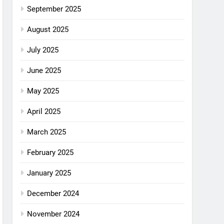
September 2025
August 2025
July 2025
June 2025
May 2025
April 2025
March 2025
February 2025
January 2025
December 2024
November 2024