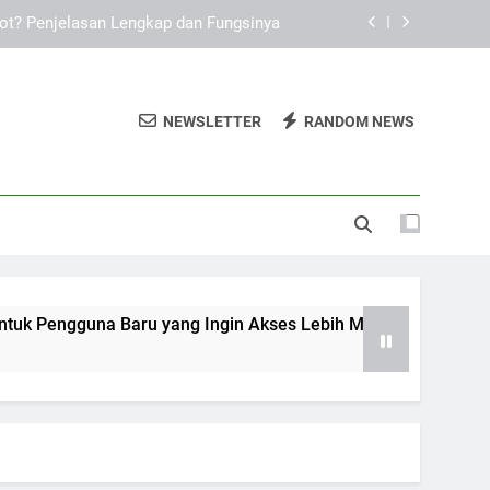
lot? Penjelasan Lengkap dan Fungsinya
a Baru yang Ingin Akses Lebih Mudah
engguna dengan Akses yang Lebih Aman
NEWSLETTER
RANDOM NEWS
ARA4D Login melalui Perangkat Mobile
ti, Hingga Konten Kreatif Yang Menghibur.
lot? Penjelasan Lengkap dan Fungsinya
a Baru yang Ingin Akses Lebih Mudah
engguna dengan Akses yang Lebih Aman
a Baru yang Ingin Akses Lebih Mudah
Login Edwinslo
2 Months Ago