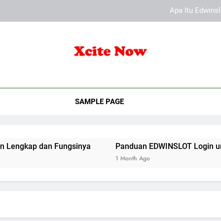
Apa Itu Edwins
Panduan EDWINSLOT Login untuk Penggun
Login Edwinslot Resmi dan Tips Menjaga Privasi P
te Now
Panduan TI
iburan Terkini Dari Xcite Now. Mulai Dari Acara, Berita Selebri
Apa Itu Edwins
SAMPLE PAGE
Panduan EDWINSLOT Login untuk Penggun
Login Edwinslot Resmi dan Tips Menjaga Privasi P
dan Fungsinya
Panduan EDWINSLOT Login untuk Penggun
1 Month Ago