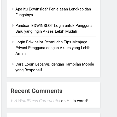
Apa Itu Edwinslot? Penjelasan Lengkap dan
Fungsinya
Panduan EDWINSLOT Login untuk Pengguna
Baru yang Ingin Akses Lebih Mudah
Login Edwinslot Resmi dan Tips Menjaga
Privasi Pengguna dengan Akses yang Lebih
Aman
Cara Login Lebah4D dengan Tampilan Mobile
yang Responsif
Recent Comments
A WordPress Commenter
on
Hello world!