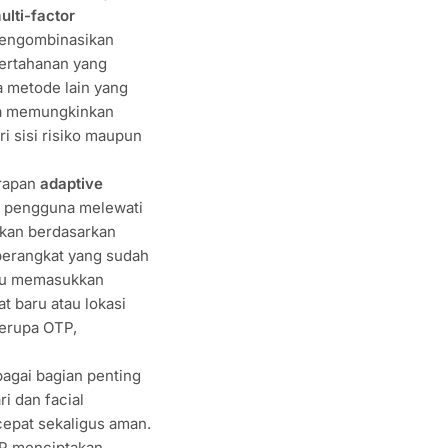
ulti-factor
engombinasikan
ertahanan yang
a metode lain yang
uga memungkinkan
i sisi risiko maupun
erapan
adaptive
n pengguna melewati
ikan berdasarkan
i perangkat yang sudah
rlu memasukkan
t baru atau lokasi
berupa OTP,
agai bagian penting
ri dan facial
epat sekaligus aman.
TP menciptakan