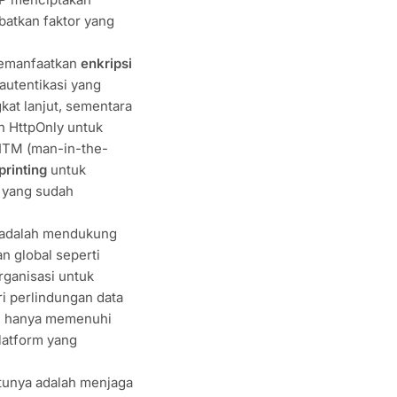
batkan faktor yang
 memanfaatkan
enkripsi
 autentikasi yang
gkat lanjut, sementara
n HttpOnly untuk
ITM (man-in-the-
printing
untuk
t yang sudah
on adalah mendukung
n global seperti
ganisasi untuk
ri perlindungan data
an hanya memenuhi
latform yang
atunya adalah menjaga