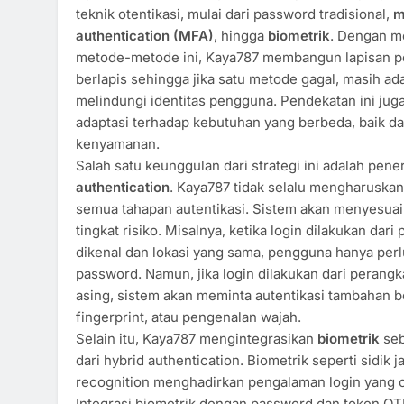
teknik otentikasi, mulai dari password tradisional,
m
authentication (MFA)
, hingga
biometrik
. Dengan m
metode-metode ini, Kaya787 membangun lapisan p
berlapis sehingga jika satu metode gagal, masih ad
melindungi identitas pengguna. Pendekatan ini j
adaptasi terhadap kebutuhan yang berbeda, baik dar
kenyamanan.
Salah satu keunggulan dari strategi ini adalah pen
authentication
. Kaya787 tidak selalu mengharuska
semua tahapan autentikasi. Sistem akan menyesua
tingkat risiko. Misalnya, ketika login dilakukan dar
dikenal dan lokasi yang sama, pengguna hanya pe
password. Namun, jika login dilakukan dari perangka
asing, sistem akan meminta autentikasi tambahan 
fingerprint, atau pengenalan wajah.
Selain itu, Kaya787 mengintegrasikan
biometrik
seb
dari hybrid authentication. Biometrik seperti sidik ja
recognition menghadirkan pengalaman login yang c
Integrasi biometrik dengan password dan token O