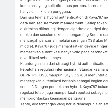
kombinasi yang sulit ditembus peretas, karena meli
hanya dimiliki oleh pengguna.
Dari sisi teknis, hybrid authentication di Kaya787
data dan secure token management
. Setiap token
dikirimkan dilindungi dengan algoritma enkripsi tin
cookie dan session dikelola dengan flag Secure da
mencegah pencurian melalui serangan XSS atau M
middle). Kaya787 juga memanfaatkan
device finger
memastikan autentikasi hanya valid pada perangka
diverifikasi sebelumnya.
Keuntungan lain dari strategi hybrid authenticati
kepatuhan regulasi internasional
. Standar keamana
GDPR, PCI DSS, maupun ISO/IEC 27001 menuntut or
menerapkan autentikasi berlapis sebagai bagian da
sensitif. Dengan pendekatan hybrid, Kaya787 buk
regulasi tetapi juga memperkuat reputasi sebagai p
memprioritaskan keamanan pengguna.
Tentu, ada tantangan yang harus dihadapi. Salah s