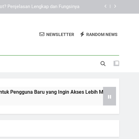
lot? Penjelasan Lengkap dan Fungsinya
a Baru yang Ingin Akses Lebih Mudah
engguna dengan Akses yang Lebih Aman
NEWSLETTER
RANDOM NEWS
ARA4D Login melalui Perangkat Mobile
ti, Hingga Konten Kreatif Yang Menghibur.
lot? Penjelasan Lengkap dan Fungsinya
a Baru yang Ingin Akses Lebih Mudah
engguna dengan Akses yang Lebih Aman
a Baru yang Ingin Akses Lebih Mudah
Login Edwinslo
2 Months Ago