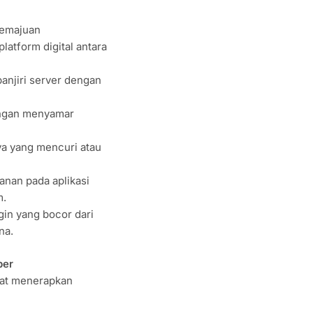
kemajuan
atform digital antara
njiri server dengan
ngan menyamar
a yang mencuri atau
anan pada aplikasi
m.
in yang bocor dari
na.
ber
pat menerapkan