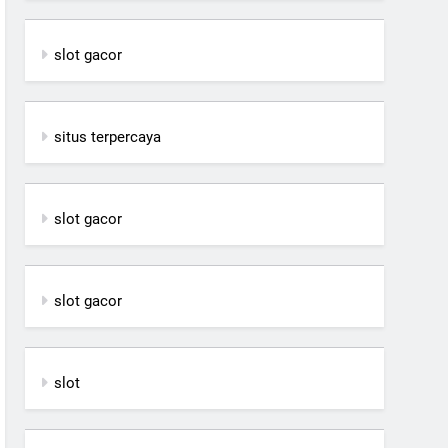
slot gacor
situs terpercaya
slot gacor
slot gacor
slot