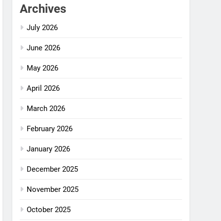
Archives
July 2026
June 2026
May 2026
April 2026
March 2026
February 2026
January 2026
December 2025
November 2025
October 2025