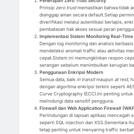
Penerapan Zero Trust Security
Prinsip
zero trust
memastikan bahwa tidak a
dianggap aman secara default.Setiap permin
diverifikasi melalui autentikasi berlapis, enkr
pembatasan hak akses sesuai peran penggu
Implementasi Sistem Monitoring Real-Time
Dengan log monitoring dan analisis berbasis
mendeteksi anomali traffic atau aktivitas me
cepat.Sistem ini memungkinkan respon cepa
serangan sebelum menimbulkan kerugian be
Penggunaan Enkripsi Modern
Semua data, baik
in transit
maupun
at rest
, h
dengan algoritma enkripsi terkini seperti AES
Curve Cryptography (ECC).Ini penting untuk
melindungi data sensitif pengguna.
Firewall dan Web Application Firewall (WAF
Perlindungan di lapisan aplikasi mencegah
seperti SQL injection dan XSS.Sementara itu, 
tetap penting untuk menyaring traffic berbaha