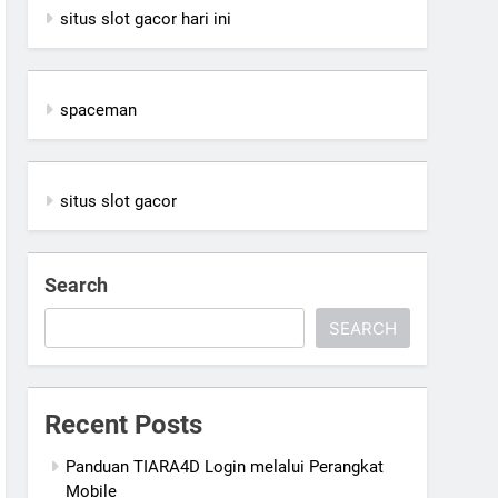
situs slot gacor hari ini
spaceman
situs slot gacor
Search
SEARCH
Recent Posts
Panduan TIARA4D Login melalui Perangkat
Mobile