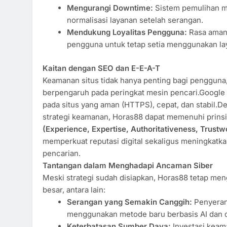
Mengurangi Downtime:
Sistem pemulihan 
normalisasi layanan setelah serangan.
Mendukung Loyalitas Pengguna:
Rasa aman
pengguna untuk tetap setia menggunakan la
Kaitan dengan SEO dan E-E-A-T
Keamanan situs tidak hanya penting bagi pengguna, 
berpengaruh pada peringkat mesin pencari.Google 
pada situs yang aman (HTTPS), cepat, dan stabil.
strategi keamanan, Horas88 dapat memenuhi prins
(Experience, Expertise, Authoritativeness, Trustw
memperkuat reputasi digital sekaligus meningkatkan v
pencarian.
Tantangan dalam Menghadapi Ancaman Siber
Meski strategi sudah disiapkan, Horas88 tetap me
besar, antara lain:
Serangan yang Semakin Canggih:
Penyeran
menggunakan metode baru berbasis AI dan o
Keterbatasan Sumber Daya:
Investasi keam