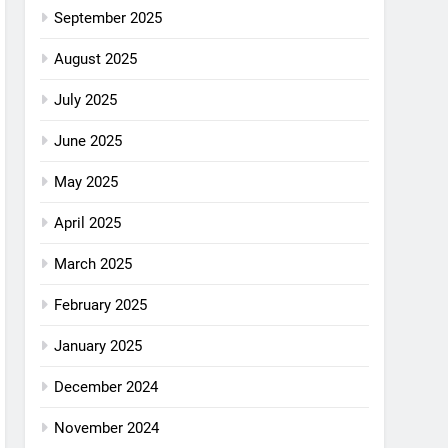
September 2025
August 2025
July 2025
June 2025
May 2025
April 2025
March 2025
February 2025
January 2025
December 2024
November 2024