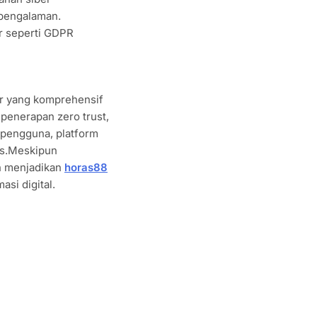
rpengalaman.
r seperti GDPR
r yang komprehensif
penerapan zero trust,
i pengguna, platform
ns.Meskipun
an menjadikan
horas88
asi digital.