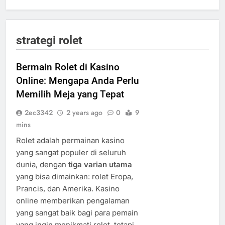
strategi rolet
Bermain Rolet di Kasino
Online: Mengapa Anda Perlu
Memilih Meja yang Tepat
2ec3342
2 years ago
0
9
mins
Rolet adalah permainan kasino
yang sangat populer di seluruh
dunia, dengan
tiga varian utama
yang bisa dimainkan: rolet Eropa,
Prancis, dan Amerika. Kasino
online memberikan pengalaman
yang sangat baik bagi para pemain
yang ingin menikmati rolet, tetapi