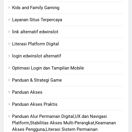
Kids and Family Gaming
Layanan Situs Terpercaya
link alternatif edwinslot
Literasi Platform Digital
login edwinslot alternatif
Optimasi Login dan Tampilan Mobile
Panduan & Strategi Game
Panduan Akses
Panduan Akses Praktis
Panduan Alur Permainan Digital,UX dan Navigasi
Platform,Stabilitas Akses Multi-Perangkat,Keamanan
Akses Pengguna,Literasi Sistem Permainan