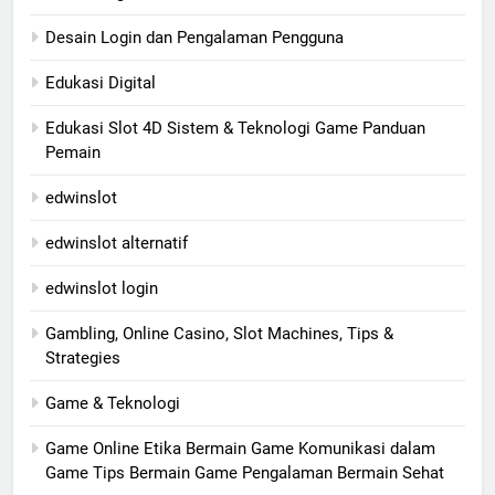
Desain Login dan Pengalaman Pengguna
Edukasi Digital
Edukasi Slot 4D Sistem & Teknologi Game Panduan
Pemain
edwinslot
edwinslot alternatif
edwinslot login
Gambling, Online Casino, Slot Machines, Tips &
Strategies
Game & Teknologi
Game Online Etika Bermain Game Komunikasi dalam
Game Tips Bermain Game Pengalaman Bermain Sehat