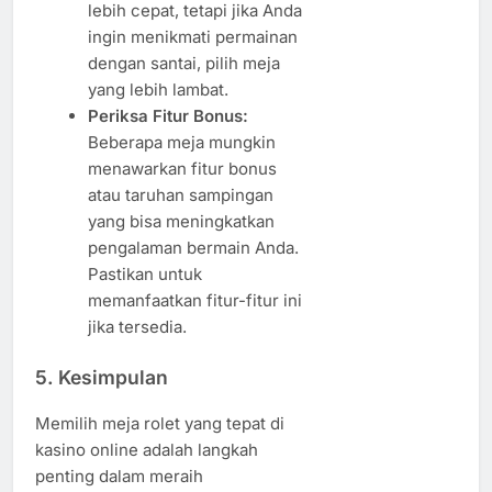
lebih cepat, tetapi jika Anda
ingin menikmati permainan
dengan santai, pilih meja
yang lebih lambat.
Periksa Fitur Bonus:
Beberapa meja mungkin
menawarkan fitur bonus
atau taruhan sampingan
yang bisa meningkatkan
pengalaman bermain Anda.
Pastikan untuk
memanfaatkan fitur-fitur ini
jika tersedia.
5. Kesimpulan
Memilih meja rolet yang tepat di
kasino online adalah langkah
penting dalam meraih