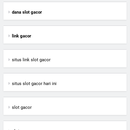
dana slot gacor
link gacor
situs link slot gacor
situs slot gacor hari ini
slot gacor