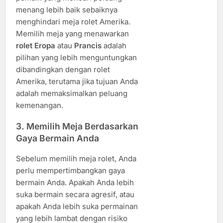
menang lebih baik sebaiknya
menghindari meja rolet Amerika.
Memilih meja yang menawarkan
rolet Eropa
atau
Prancis
adalah
pilihan yang lebih menguntungkan
dibandingkan dengan rolet
Amerika, terutama jika tujuan Anda
adalah memaksimalkan peluang
kemenangan.
3. Memilih Meja Berdasarkan
Gaya Bermain Anda
Sebelum memilih meja rolet, Anda
perlu mempertimbangkan gaya
bermain Anda. Apakah Anda lebih
suka bermain secara agresif, atau
apakah Anda lebih suka permainan
yang lebih lambat dengan risiko