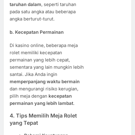
taruhan dalam
, seperti taruhan
pada satu angka atau beberapa
angka berturut-turut.
b. Kecepatan Permainan
Di kasino online, beberapa meja
rolet memiliki kecepatan
permainan yang lebih cepat,
sementara yang lain mungkin lebih
santai. Jika Anda ingin
memperpanjang waktu bermain
dan mengurangi risiko kerugian,
pilih meja dengan
kecepatan
permainan yang lebih lambat
.
4. Tips Memilih Meja Rolet
yang Tepat