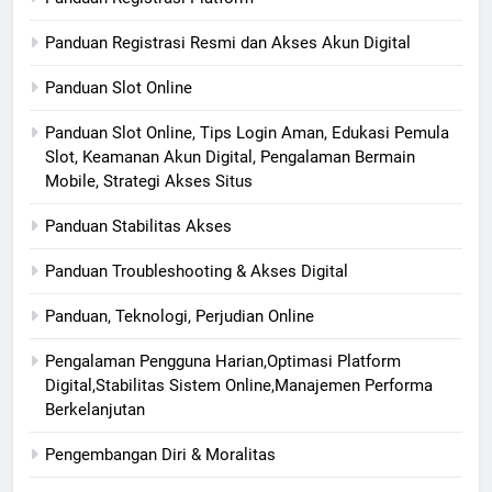
Panduan Registrasi Resmi dan Akses Akun Digital
Panduan Slot Online
Panduan Slot Online, Tips Login Aman, Edukasi Pemula
Slot, Keamanan Akun Digital, Pengalaman Bermain
Mobile, Strategi Akses Situs
Panduan Stabilitas Akses
Panduan Troubleshooting & Akses Digital
Panduan, Teknologi, Perjudian Online
Pengalaman Pengguna Harian,Optimasi Platform
Digital,Stabilitas Sistem Online,Manajemen Performa
Berkelanjutan
Pengembangan Diri & Moralitas