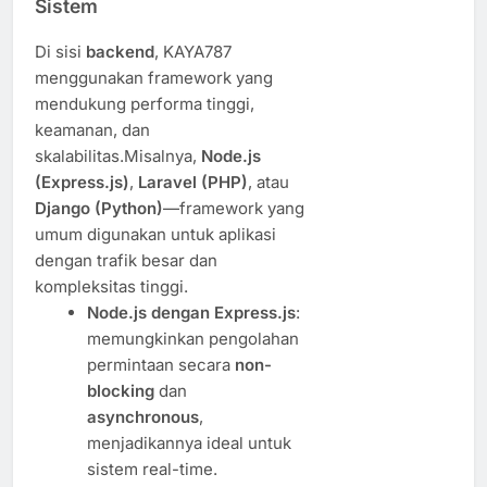
Sistem
Di sisi
backend
, KAYA787
menggunakan framework yang
mendukung performa tinggi,
keamanan, dan
skalabilitas.Misalnya,
Node.js
(Express.js)
,
Laravel (PHP)
, atau
Django (Python)
—framework yang
umum digunakan untuk aplikasi
dengan trafik besar dan
kompleksitas tinggi.
Node.js dengan Express.js
:
memungkinkan pengolahan
permintaan secara
non-
blocking
dan
asynchronous
,
menjadikannya ideal untuk
sistem real-time.