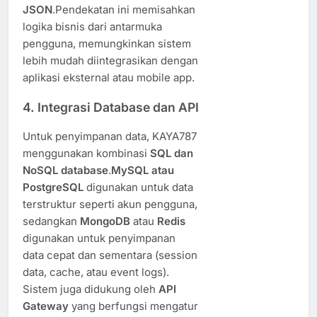
JSON
.Pendekatan ini memisahkan
logika bisnis dari antarmuka
pengguna, memungkinkan sistem
lebih mudah diintegrasikan dengan
aplikasi eksternal atau mobile app.
4. Integrasi Database dan API
Untuk penyimpanan data, KAYA787
menggunakan kombinasi
SQL dan
NoSQL database
.
MySQL atau
PostgreSQL
digunakan untuk data
terstruktur seperti akun pengguna,
sedangkan
MongoDB
atau
Redis
digunakan untuk penyimpanan
data cepat dan sementara (session
data, cache, atau event logs).
Sistem juga didukung oleh
API
Gateway
yang berfungsi mengatur