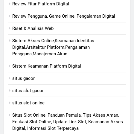
Review Fitur Platform Digital
Review Pengguna, Game Online, Pengalaman Digital
Riset & Analisis Web
Sistem Akses Online,Keamanan Identitas
Digital,Arsitektur Platform,Pengalaman
Pengguna,Manajemen Akun
Sistem Keamanan Platform Digital
situs gacor
situs slot gacor
situs slot online
Situs Slot Online, Panduan Pemula, Tips Akses Aman,
Edukasi Slot Online, Update Link Slot, Keamanan Akses
Digital, Informasi Slot Terpercaya