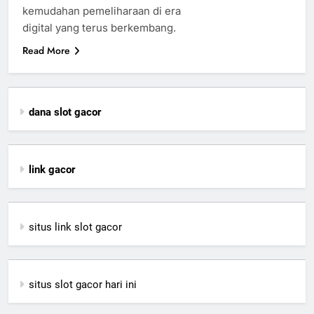
kemudahan pemeliharaan di era
digital yang terus berkembang.
Read More
dana slot gacor
link gacor
situs link slot gacor
situs slot gacor hari ini