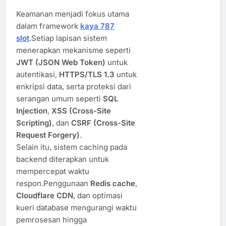
Keamanan menjadi fokus utama
dalam framework
kaya 787
slot
.Setiap lapisan sistem
menerapkan mekanisme seperti
JWT (JSON Web Token)
untuk
autentikasi,
HTTPS/TLS 1.3
untuk
enkripsi data, serta proteksi dari
serangan umum seperti
SQL
Injection
,
XSS (Cross-Site
Scripting)
, dan
CSRF (Cross-Site
Request Forgery)
.
Selain itu, sistem caching pada
backend diterapkan untuk
mempercepat waktu
respon.Penggunaan
Redis cache
,
Cloudflare CDN
, dan optimasi
kueri database mengurangi waktu
pemrosesan hingga