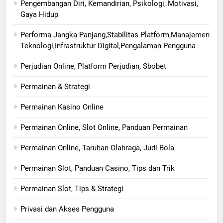
Pengembangan Diri, Kemandirian, Psikologi, Motivasi,
Gaya Hidup
Performa Jangka Panjang,Stabilitas Platform,Manajemen
Teknologi,Infrastruktur Digital,Pengalaman Pengguna
Perjudian Online, Platform Perjudian, Sbobet
Permainan & Strategi
Permainan Kasino Online
Permainan Online, Slot Online, Panduan Permainan
Permainan Online, Taruhan Olahraga, Judi Bola
Permainan Slot, Panduan Casino, Tips dan Trik
Permainan Slot, Tips & Strategi
Privasi dan Akses Pengguna