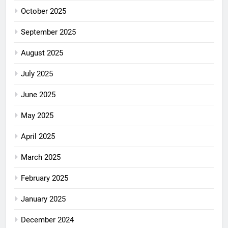
October 2025
September 2025
August 2025
July 2025
June 2025
May 2025
April 2025
March 2025
February 2025
January 2025
December 2024