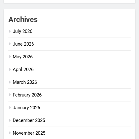
Archives
July 2026
June 2026
May 2026
April 2026
March 2026
February 2026
January 2026
December 2025
November 2025