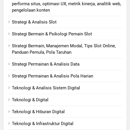
performa situs, optimasi UX, metrik kinerja, analitik web,
pengelolaan konten
Strategi & Analisis Slot
Strategi Bermain & Psikologi Pemain Slot
Strategi Bermain, Manajemen Modal, Tips Slot Online,
Panduan Pemula, Pola Taruhan
Strategi Permainan & Analisis Data
Strategi Permainan & Analisis Pola Harian
Teknologi & Analisis Sistem Digital
Teknologi & Digital
Teknologi & Hiburan Digital
Teknologi & Infrastruktur Digital