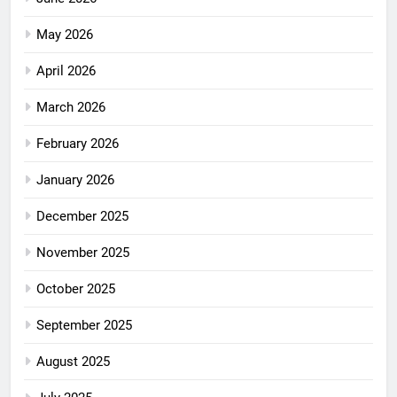
May 2026
April 2026
March 2026
February 2026
January 2026
December 2025
November 2025
October 2025
September 2025
August 2025