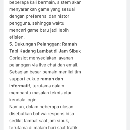
beberapa kali bermain, sistem akan
menyarankan game yang sesuai
dengan preferensi dan histori
pengguna, sehingga waktu
mencari game baru jadi lebih
efisien.
5. Dukungan Pelanggan: Ramah
Tapi Kadang Lambat di Jam Sibuk
Corlaslot menyediakan layanan
pelanggan via live chat dan email.
Sebagian besar pemain menilai tim
support cukup
ramah dan
informatif
, terutama dalam
membantu masalah teknis atau
kendala login.
Namun, dalam beberapa ulasan
disebutkan bahwa respons bisa
sedikit lambat saat jam sibuk,
terutama di malam hari saat trafik