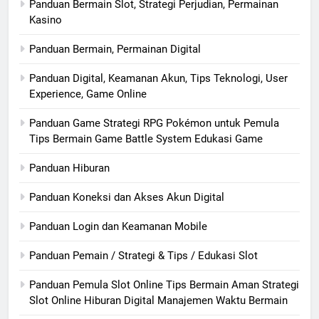
Panduan Bermain Slot, Strategi Perjudian, Permainan
Kasino
Panduan Bermain, Permainan Digital
Panduan Digital, Keamanan Akun, Tips Teknologi, User
Experience, Game Online
Panduan Game Strategi RPG Pokémon untuk Pemula
Tips Bermain Game Battle System Edukasi Game
Panduan Hiburan
Panduan Koneksi dan Akses Akun Digital
Panduan Login dan Keamanan Mobile
Panduan Pemain / Strategi & Tips / Edukasi Slot
Panduan Pemula Slot Online Tips Bermain Aman Strategi
Slot Online Hiburan Digital Manajemen Waktu Bermain