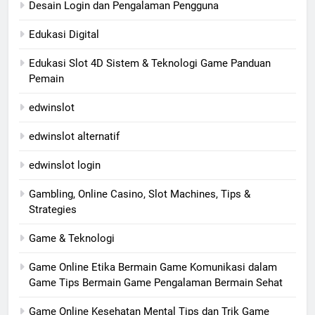
Desain Login dan Pengalaman Pengguna
Edukasi Digital
Edukasi Slot 4D Sistem & Teknologi Game Panduan
Pemain
edwinslot
edwinslot alternatif
edwinslot login
Gambling, Online Casino, Slot Machines, Tips &
Strategies
Game & Teknologi
Game Online Etika Bermain Game Komunikasi dalam
Game Tips Bermain Game Pengalaman Bermain Sehat
Game Online Kesehatan Mental Tips dan Trik Game