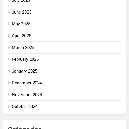
July 2025
June 2025
May 2025
April 2025
March 2025
February 2025
January 2025
December 2024
November 2024
October 2024