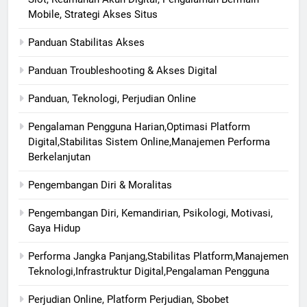
Mobile, Strategi Akses Situs
Panduan Stabilitas Akses
Panduan Troubleshooting & Akses Digital
Panduan, Teknologi, Perjudian Online
Pengalaman Pengguna Harian,Optimasi Platform
Digital,Stabilitas Sistem Online,Manajemen Performa
Berkelanjutan
Pengembangan Diri & Moralitas
Pengembangan Diri, Kemandirian, Psikologi, Motivasi,
Gaya Hidup
Performa Jangka Panjang,Stabilitas Platform,Manajemen
Teknologi,Infrastruktur Digital,Pengalaman Pengguna
Perjudian Online, Platform Perjudian, Sbobet