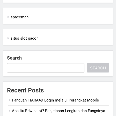
spaceman
situs slot gacor
Search
SEARCH
Recent Posts
Panduan TIARA4D Login melalui Perangkat Mobile
Apa Itu Edwinslot? Penjelasan Lengkap dan Fungsinya