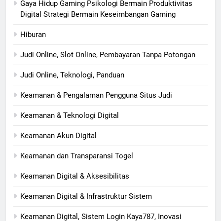
Gaya Hidup Gaming Psikologi Bermain Produktivitas
Digital Strategi Bermain Keseimbangan Gaming
Hiburan
Judi Online, Slot Online, Pembayaran Tanpa Potongan
Judi Online, Teknologi, Panduan
Keamanan & Pengalaman Pengguna Situs Judi
Keamanan & Teknologi Digital
Keamanan Akun Digital
Keamanan dan Transparansi Togel
Keamanan Digital & Aksesibilitas
Keamanan Digital & Infrastruktur Sistem
Keamanan Digital, Sistem Login Kaya787, Inovasi