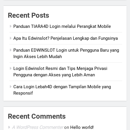
Recent Posts
Panduan TIARA4D Login melalui Perangkat Mobile
Apa Itu Edwinslot? Penjelasan Lengkap dan Fungsinya
Panduan EDWINSLOT Login untuk Pengguna Baru yang
Ingin Akses Lebih Mudah
Login Edwinslot Resmi dan Tips Menjaga Privasi
Pengguna dengan Akses yang Lebih Aman
Cara Login Lebah4D dengan Tampilan Mobile yang
Responsif
Recent Comments
A WordPress Commenter
on
Hello world!