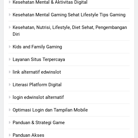
Kesehatan Mental & Aktivitas Digital
Kesehatan Mental Gaming Sehat Lifestyle Tips Gaming
Kesehatan, Nutrisi, Lifestyle, Diet Sehat, Pengembangan
Diri
Kids and Family Gaming
Layanan Situs Terpercaya
link alternatif edwinslot
Literasi Platform Digital
login edwinslot alternatif
Optimasi Login dan Tampilan Mobile
Panduan & Strategi Game
Panduan Akses