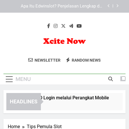
Skip
Panduan EDWINSLOT Login untuk Pengguna Baru
to
yang Ingin Akses Lebih Mudah
content
Login Edwinslot Resmi dan Tips Menjaga Privasi
Pengguna dengan Akses yang Lebih Aman
Panduan TIARA4D Login melalui Perangkat
Mobile
Apa Itu Edwinslot? Penjelasan Lengkap dan
Fungsinya
Xcite Now
Dapatkan Hiburan Terkini Dari Xcite
Panduan EDWINSLOT Login untuk Pengguna Baru
NEWSLETTER
RANDOM NEWS
yang Ingin Akses Lebih Mudah
Now. Mulai Dari Acara, Berita Selebriti,
Login Edwinslot Resmi dan Tips Menjaga Privasi
Hingga Konten Kreatif Yang Menghibur.
Pengguna dengan Akses yang Lebih Aman
MENU
anduan TIARA4D Login melalui Perangkat Mobile
Apa It
HEADLINES
Weeks Ago
1 Month
Home
Tips Pemula Slot