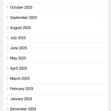
October 2025
September 2025
August 2025
July 2025
June 2025
May 2025
April 2025
March 2025
February 2025
January 2025
December 2024