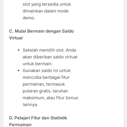
slot yang tersedia untuk
dimainkan dalam mode
demo.
C. Mulai Bermain dengan Saldo
Virtual
Setelah memilih slot, Anda
akan diberikan saldo virtual
untuk bermain.
Gunakan saldo ini untuk
mencoba berbagai fitur
permainan, termasuk
putaran gratis, taruhan
maksimum, atau fitur bonus
lainnya.
D. Pelajari Fitur dan Statistik
Permainan