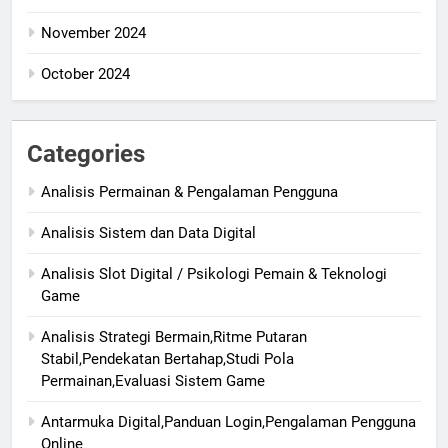
November 2024
October 2024
Categories
Analisis Permainan & Pengalaman Pengguna
Analisis Sistem dan Data Digital
Analisis Slot Digital / Psikologi Pemain & Teknologi
Game
Analisis Strategi Bermain,Ritme Putaran
Stabil,Pendekatan Bertahap,Studi Pola
Permainan,Evaluasi Sistem Game
Antarmuka Digital,Panduan Login,Pengalaman Pengguna
Online