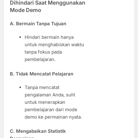
Dihindari Saat Menggunakan
Mode Demo
A. Bermain Tanpa Tujuan
Hindari bermain hanya
untuk menghabiskan waktu
tanpa fokus pada
pembelajaran.
B. Tidak Mencatat Pelajaran
Tanpa mencatat
pengalaman Anda, sulit
untuk menerapkan
pembelajaran dari mode
demo ke permainan nyata.
C. Mengabaikan Statistik