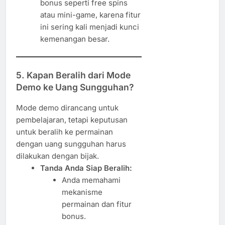
bonus seperti free spins
atau mini-game, karena fitur
ini sering kali menjadi kunci
kemenangan besar.
5.
Kapan Beralih dari Mode
Demo ke Uang Sungguhan?
Mode demo dirancang untuk
pembelajaran, tetapi keputusan
untuk beralih ke permainan
dengan uang sungguhan harus
dilakukan dengan bijak.
Tanda Anda Siap Beralih:
Anda memahami
mekanisme
permainan dan fitur
bonus.