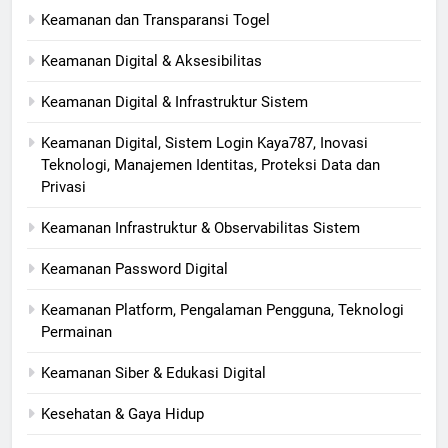
Keamanan dan Transparansi Togel
Keamanan Digital & Aksesibilitas
Keamanan Digital & Infrastruktur Sistem
Keamanan Digital, Sistem Login Kaya787, Inovasi
Teknologi, Manajemen Identitas, Proteksi Data dan
Privasi
Keamanan Infrastruktur & Observabilitas Sistem
Keamanan Password Digital
Keamanan Platform, Pengalaman Pengguna, Teknologi
Permainan
Keamanan Siber & Edukasi Digital
Kesehatan & Gaya Hidup