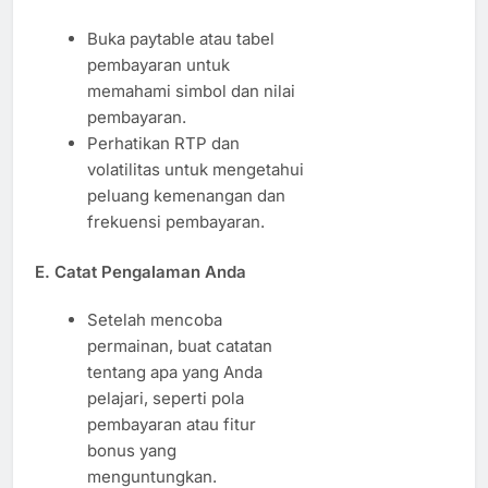
Buka paytable atau tabel
pembayaran untuk
memahami simbol dan nilai
pembayaran.
Perhatikan RTP dan
volatilitas untuk mengetahui
peluang kemenangan dan
frekuensi pembayaran.
E. Catat Pengalaman Anda
Setelah mencoba
permainan, buat catatan
tentang apa yang Anda
pelajari, seperti pola
pembayaran atau fitur
bonus yang
menguntungkan.