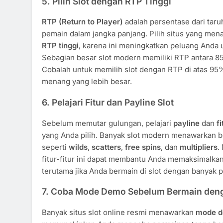
5.
Pilih Slot dengan RTP Tinggi
RTP (Return to Player)
adalah persentase dari taru
pemain dalam jangka panjang. Pilih situs yang men
RTP tinggi
, karena ini meningkatkan peluang Anda
Sebagian besar slot modern memiliki RTP antara 
Cobalah untuk memilih slot dengan RTP di atas 95
menang yang lebih besar.
6.
Pelajari Fitur dan Payline Slot
Sebelum memutar gulungan, pelajari
payline
dan
f
yang Anda pilih. Banyak slot modern menawarkan 
seperti
wilds
,
scatters
,
free spins
, dan
multipliers
.
fitur-fitur ini dapat membantu Anda memaksimalka
terutama jika Anda bermain di slot dengan banyak p
7.
Coba Mode Demo Sebelum Bermain deng
Banyak situs slot online resmi menawarkan
mode 