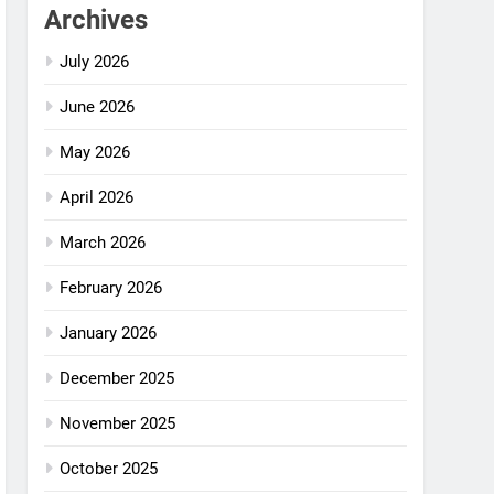
Archives
July 2026
June 2026
May 2026
April 2026
March 2026
February 2026
January 2026
December 2025
November 2025
October 2025