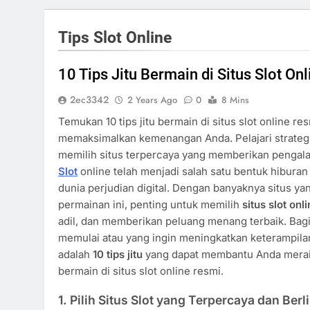
Tips Slot Online
10 Tips Jitu Bermain di Situs Slot On
2ec3342
2 Years Ago
0
8 Mins
Temukan 10 tips jitu bermain di situs slot online re
memaksimalkan kemenangan Anda. Pelajari strategi,
memilih situs terpercaya yang memberikan pengala
Slot
online telah menjadi salah satu bentuk hiburan 
dunia perjudian digital. Dengan banyaknya situs 
permainan ini, penting untuk memilih
situs slot onl
adil, dan memberikan peluang menang terbaik. Bag
memulai atau yang ingin meningkatkan keterampila
adalah
10 tips jitu
yang dapat membantu Anda mera
bermain di situs slot online resmi.
1.
Pilih Situs Slot yang Terpercaya dan Berl