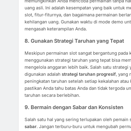
memungkinkan Anda mencoba permainan tanpa ha
uang asli. Ini adalah kesempatan yang baik untuk 
slot, fitur-fiturnya, dan bagaimana permainan berla
kehilangan uang. Gunakan waktu di mode demo untu
mengasah keterampilan Anda.
8.
Gunakan Strategi Taruhan yang Tepat
Meskipun permainan slot sangat bergantung pada 
menggunakan strategi taruhan yang tepat bisa me
mengelola anggaran lebih baik. Salah satu strategi 
digunakan adalah
strategi taruhan progresif
, yang 
peningkatan taruhan setelah setiap kekalahan ata
pastikan Anda tahu batas Anda dan tidak tergoda u
taruhan secara berlebihan.
9.
Bermain dengan Sabar dan Konsisten
Salah satu hal yang sering terlupakan oleh pemain 
sabar
. Jangan terburu-buru untuk mengubah perma