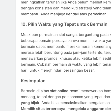
meningkatkan taruhan jika Anda belum melihat ke
dengan konsisten dan mengikuti strategi yang tela
membantu Anda menjaga kendali atas permainan.
10.
Pilih Waktu yang Tepat untuk Bermain
Meskipun permainan slot sangat bergantung pada 
beberapa pemain percaya bahwa memilih waktu yan
bermain dapat membantu mereka meraih kemenang
merasa lebih beruntung pada jam-jam tertentu, teru
menawarkan promosi khusus atau ketika lebih sedi
bermain. Cobalah bermain di waktu yang lebih tena
hari, untuk menghindari persaingan besar.
Kesimpulan
Bermain di
situs slot online resmi
menawarkan bany
menang, tetapi dengan pemahaman yang tepat da
yang bijak
, Anda bisa memaksimalkan pengalaman 
Memilih situs terpercaya
,
mengelola anggaran den