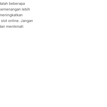
alah beberapa
 kemenangan lebih
 meningkatkan
slot online. Jangan
dan menikmati