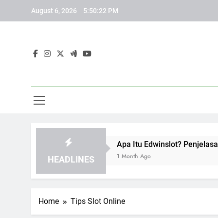
Skip
August 6, 2026
5:50:23 PM
to
content
Xci
Dapatkan H
angkat Mobile
Apa Itu Edwinslot? Penjelasan Lengkap 
1 Month Ago
HEADLINES
Home
Tips Slot Online