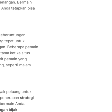
menangan. Bermain
h Anda tetapkan bisa
keberuntungan,
g tepat untuk
an. Beberapa pemain
tama ketika situs
kit pemain yang
ng, seperti malam
ak peluang untuk
n penerapan
strategi
bermain Anda.
gan bijak
,