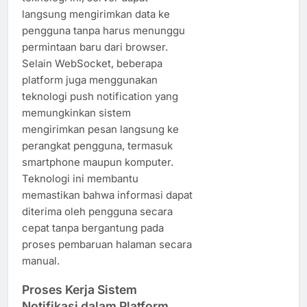
langsung mengirimkan data ke
pengguna tanpa harus menunggu
permintaan baru dari browser.
Selain WebSocket, beberapa
platform juga menggunakan
teknologi push notification yang
memungkinkan sistem
mengirimkan pesan langsung ke
perangkat pengguna, termasuk
smartphone maupun komputer.
Teknologi ini membantu
memastikan bahwa informasi dapat
diterima oleh pengguna secara
cepat tanpa bergantung pada
proses pembaruan halaman secara
manual.
Proses Kerja Sistem
Notifikasi dalam Platform