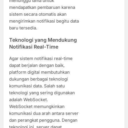
menunggu lama untuk
mendapatkan pembaruan karena
sistem secara otomatis akan
mengirimkan notifikasi begitu data
baru tersedia.
Teknologi yang Mendukung
Notifikasi Real-Time
Agar sistem notifikasi real-time
dapat berjalan dengan baik,
platform digital membutuhkan
dukungan berbagai teknologi
komunikasi data. Salah satu
teknologi yang sering digunakan
adalah WebSocket.
WebSocket memungkinkan
komunikasi dua arah antara server
dan perangkat pengguna. Dengan
teknologi ini, server dapat