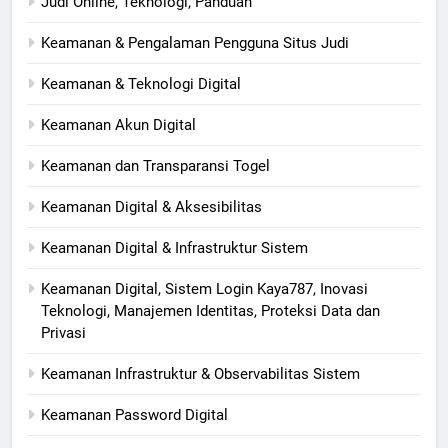
Judi Online, Teknologi, Panduan
Keamanan & Pengalaman Pengguna Situs Judi
Keamanan & Teknologi Digital
Keamanan Akun Digital
Keamanan dan Transparansi Togel
Keamanan Digital & Aksesibilitas
Keamanan Digital & Infrastruktur Sistem
Keamanan Digital, Sistem Login Kaya787, Inovasi
Teknologi, Manajemen Identitas, Proteksi Data dan
Privasi
Keamanan Infrastruktur & Observabilitas Sistem
Keamanan Password Digital