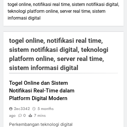
togel online, notifikasi real time, sistem notifikasi digital,
teknologi platform online, server real time, sistem
informasi digital
togel online, notifikasi real time,
sistem notifikasi digital, teknologi
platform online, server real time,
sistem informasi digital
Togel Online dan Sistem
Notifikasi Real-Time dalam
Platform Digital Modern
2ec3342
5 months
ago
0
7 mins
Perkembangan teknologi digital