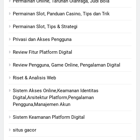
Permainan Online, Taruhan Olahraga, Judi Bola
Permainan Slot, Panduan Casino, Tips dan Trik
Permainan Slot, Tips & Strategi
Privasi dan Akses Pengguna
Review Fitur Platform Digital
Review Pengguna, Game Online, Pengalaman Digital
Riset & Analisis Web
Sistem Akses Online,Keamanan Identitas
Digital,Arsitektur Platform,Pengalaman
Pengguna,Manajemen Akun
Sistem Keamanan Platform Digital
situs gacor