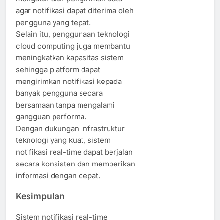
agar notifikasi dapat diterima oleh
pengguna yang tepat.
Selain itu, penggunaan teknologi
cloud computing juga membantu
meningkatkan kapasitas sistem
sehingga platform dapat
mengirimkan notifikasi kepada
banyak pengguna secara
bersamaan tanpa mengalami
gangguan performa.
Dengan dukungan infrastruktur
teknologi yang kuat, sistem
notifikasi real-time dapat berjalan
secara konsisten dan memberikan
informasi dengan cepat.
Kesimpulan
Sistem notifikasi real-time