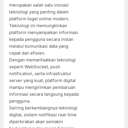
merupakan salah satu inovasi
teknologi yang penting dalam
platform togel online modern.
Teknologi ini memungkinkan
platform menyampaikan informasi
kepada pengguna secara instan
melalui komunikasi data yang
cepat dan efisien.
Dengan memanfaatkan teknologi
seperti WebSocket, push
notification, serta infrastruktur
server yang kuat, platform digital
mampu mengirimkan pembaruan
informasi secara langsung kepada
pengguna.
Seiring berkembangnya teknologi
digital, sistem notifikasi real-time
diperkirakan akan semakin