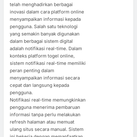
telah menghadirkan berbagai
inovasi dalam cara platform online
menyampaikan informasi kepada
pengguna. Salah satu teknologi
yang semakin banyak digunakan
dalam berbagai sistem digital
adalah notifikasi real-time. Dalam
konteks platform togel online,
sistem notifikasi real-time memiliki
peran penting dalam
menyampaikan informasi secara
cepat dan langsung kepada
pengguna.
Notifikasi real-time memungkinkan
pengguna menerima pembaruan
informasi tanpa perlu melakukan
refresh halaman atau memuat
ulang situs secara manual. Sistem
ini bekerja dengan memanfaatkan