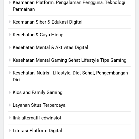
Keamanan Platform, Pengalaman Pengguna, Teknologi
Permainan
Keamanan Siber & Edukasi Digital
Kesehatan & Gaya Hidup
Kesehatan Mental & Aktivitas Digital
Kesehatan Mental Gaming Sehat Lifestyle Tips Gaming
Kesehatan, Nutrisi, Lifestyle, Diet Sehat, Pengembangan
Diri
Kids and Family Gaming
Layanan Situs Terpercaya
link alternatif edwinslot
Literasi Platform Digital