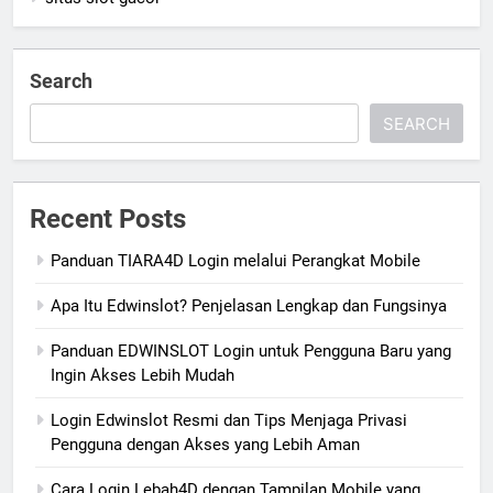
Search
SEARCH
Recent Posts
Panduan TIARA4D Login melalui Perangkat Mobile
Apa Itu Edwinslot? Penjelasan Lengkap dan Fungsinya
Panduan EDWINSLOT Login untuk Pengguna Baru yang
Ingin Akses Lebih Mudah
Login Edwinslot Resmi dan Tips Menjaga Privasi
Pengguna dengan Akses yang Lebih Aman
Cara Login Lebah4D dengan Tampilan Mobile yang