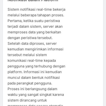
Sistem notifikasi real-time bekerja
melalui beberapa tahapan proses.
Pertama, ketika suatu peristiwa
terjadi dalam sistem, server akan
memproses data yang berkaitan
dengan peristiwa tersebut.
Setelah data diproses, server
kemudian mengirimkan informasi
tersebut melalui sistem
komunikasi real-time kepada
pengguna yang terhubung dengan
platform. Informasi ini kemudian
muncul dalam bentuk notifikasi
pada perangkat pengguna.
Proses ini berlangsung dalam
waktu yang sangat singkat karena
sistem dirancang untuk
memproses data secara otomatis