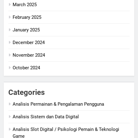
March 2025
February 2025
January 2025
December 2024
November 2024
October 2024
Categories
Analisis Permainan & Pengalaman Pengguna
Analisis Sistem dan Data Digital
Analisis Slot Digital / Psikologi Pemain & Teknologi
Game