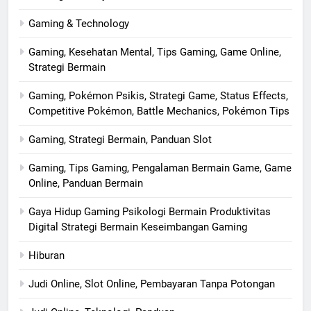
Gaming & Technology
Gaming, Kesehatan Mental, Tips Gaming, Game Online,
Strategi Bermain
Gaming, Pokémon Psikis, Strategi Game, Status Effects,
Competitive Pokémon, Battle Mechanics, Pokémon Tips
Gaming, Strategi Bermain, Panduan Slot
Gaming, Tips Gaming, Pengalaman Bermain Game, Game
Online, Panduan Bermain
Gaya Hidup Gaming Psikologi Bermain Produktivitas
Digital Strategi Bermain Keseimbangan Gaming
Hiburan
Judi Online, Slot Online, Pembayaran Tanpa Potongan