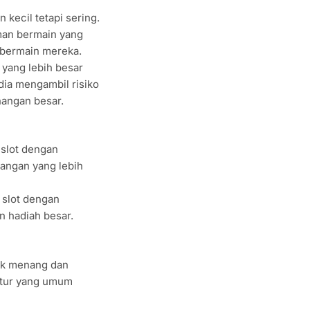
ecil tetapi sering.
man bermain yang
 bermain mereka.
ang lebih besar
dia mengambil risiko
nangan besar.
slot dengan
angan yang lebih
 slot dengan
n hadiah besar.
uk menang dan
itur yang umum