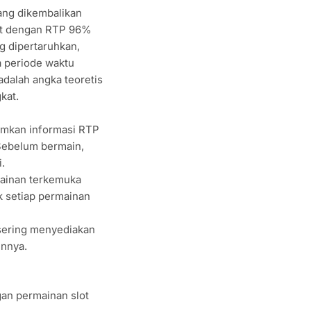
yang dikembalikan
lot dengan RTP 96%
ng dipertaruhkan,
 periode waktu
adalah angka teoretis
kat.
mkan informasi RTP
Sebelum bermain,
.
inan terkemuka
k setiap permainan
 sering menyediakan
innya.
ngan permainan slot