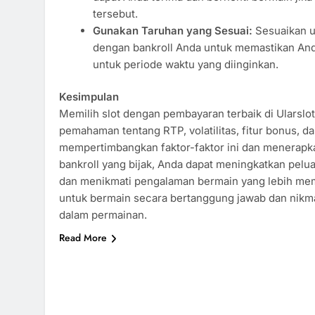
tersebut.
Gunakan Taruhan yang Sesuai:
Sesuaikan u
dengan bankroll Anda untuk memastikan And
untuk periode waktu yang diinginkan.
Kesimpulan
Memilih slot dengan pembayaran terbaik di Ularsl
pemahaman tentang RTP, volatilitas, fitur bonus, d
mempertimbangkan faktor-faktor ini dan menerap
bankroll yang bijak, Anda dapat meningkatkan pe
dan menikmati pengalaman bermain yang lebih mem
untuk bermain secara bertanggung jawab dan nikm
dalam permainan.
Read More