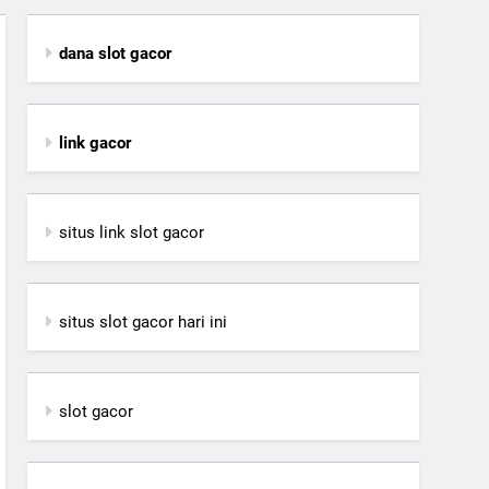
dana slot gacor
link gacor
situs link slot gacor
situs slot gacor hari ini
slot gacor