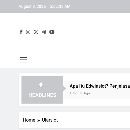
Skip
August 8, 2026
5:52:34 AM
to
content
Xci
Dapatkan H
rangkat Mobile
Apa Itu Edwinslot? Penjelasan Lengkap 
1 Month Ago
HEADLINES
Home
Ularslot