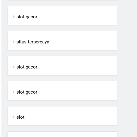
slot gacor
situs terpercaya
slot gacor
slot gacor
slot