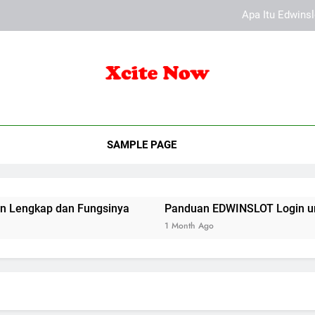
Apa Itu Edwins
Panduan EDWINSLOT Login untuk Penggun
Login Edwinslot Resmi dan Tips Menjaga Privasi P
te Now
Panduan TI
iburan Terkini Dari Xcite Now. Mulai Dari Acara, Berita Selebri
Apa Itu Edwins
SAMPLE PAGE
Panduan EDWINSLOT Login untuk Penggun
Login Edwinslot Resmi dan Tips Menjaga Privasi P
dan Fungsinya
Panduan EDWINSLOT Login untuk Penggun
1 Month Ago