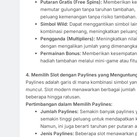
Putaran Gratis (Free Spins):
Memberikan ke
memutar gulungan tanpa taruhan tambahan,
peluang kemenangan tanpa risiko tambahan.
Simbol Wild:
Dapat menggantikan simbol la
kombinasi pemenang, meningkatkan peluan
Pengganda (Multipliers):
Meningkatkan nila
dengan mengalikan jumlah yang dimenangka
Permainan Bonus:
Memberikan kesempatan
hadiah tambahan melalui mini-game atau fitur 
4. Memilih Slot dengan Paylines yang Menguntun
Paylines adalah garis di mana kombinasi simbol y
muncul. Slot modern menawarkan berbagai jumlah p
beberapa hingga ratusan.
Pertimbangan dalam Memilih Paylines:
Jumlah Paylines:
Semakin banyak paylines y
semakin tinggi peluang untuk mendapatkan
Namun, ini juga berarti taruhan per putaran a
Jenis Paylines:
Beberapa slot menawarkan pa