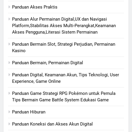
Panduan Akses Praktis
Panduan Alur Permainan Digital,UX dan Navigasi
Platform,Stabilitas Akses Multi-Perangkat,Keamanan
Akses Pengguna,Literasi Sistem Permainan
Panduan Bermain Slot, Strategi Perjudian, Permainan
Kasino
Panduan Bermain, Permainan Digital
Panduan Digital, Keamanan Akun, Tips Teknologi, User
Experience, Game Online
Panduan Game Strategi RPG Pokémon untuk Pemula
Tips Bermain Game Battle System Edukasi Game
Panduan Hiburan
Panduan Koneksi dan Akses Akun Digital