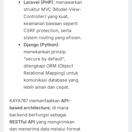
Laravel (PHP)
: menawarkan
struktur MVC (Model-View-
Controller) yang kuat,
keamanan bawaan seperti
CSRF protection, serta
sistem routing yang efisien.
Django (Python)
:
menekankan prinsip
“secure by default”,
dilengkapi ORM (Object
Relational Mapping) untuk
komunikasi database yang
lebih aman dan cepat.
KAYA787 memanfaatkan
API-
based architecture
, di mana
backend berfungsi sebagai
RESTful API
yang mengirimkan
dan menerima data melalui format