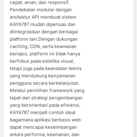
cepat, aman, dan responsif.
Pendekatan modular dengan
arsitektur API membuat sistem
KAYA787 mudah diperluas dan
diintegrasikan dengan berbagai
platform lain.Dengan dukungan
caching, CDN, serta keamanan
berlapis, platform ini tidak hanya
berfokus pada estetika visual,
tetapi juga pada keandalan teknis
yang mendukung kenyamanan
pengguna secara berkelanjutan.
Melalui pemilihan framework yang
tepat dan strategi pengembangan
yang berorientasi pada efisiensi,
KAYA787 menjadi contoh ideal
bagaimana aplikasi berbasis web
dapat mencapai keseimbangan
antara performa, keamanan, dan