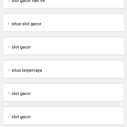
slot gacor hari ini
situs slot gacor
slot gacor
situs terpercaya
slot gacor
slot gacor