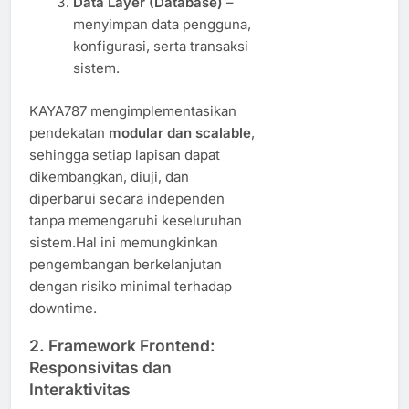
Data Layer (Database)
–
menyimpan data pengguna,
konfigurasi, serta transaksi
sistem.
KAYA787 mengimplementasikan
pendekatan
modular dan scalable
,
sehingga setiap lapisan dapat
dikembangkan, diuji, dan
diperbarui secara independen
tanpa memengaruhi keseluruhan
sistem.Hal ini memungkinkan
pengembangan berkelanjutan
dengan risiko minimal terhadap
downtime.
2. Framework Frontend:
Responsivitas dan
Interaktivitas