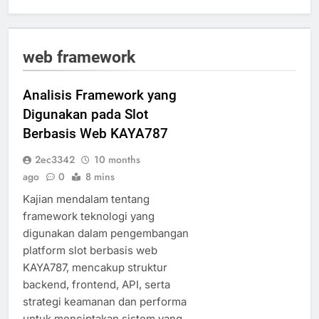
web framework
Analisis Framework yang
Digunakan pada Slot
Berbasis Web KAYA787
2ec3342
10 months
ago
0
8 mins
Kajian mendalam tentang
framework teknologi yang
digunakan dalam pengembangan
platform slot berbasis web
KAYA787, mencakup struktur
backend, frontend, API, serta
strategi keamanan dan performa
untuk menciptakan sistem yang