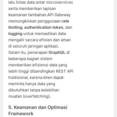
lalu lintas data antar microservices
serta memberikan lapisan
keamanan tambahan.API Gateway
memungkinkan penggunaan
rate
limiting
,
authentication token
, dan
logging
untuk memastikan data
mengalir secara efisien dan aman
di seluruh jaringan aplikasi.
Selain itu, penerapan
GraphQL
di
beberapa bagian sistem
memberikan efisiensi data yang
lebih tinggi dibandingkan REST API
tradisional, karena klien dapat
meminta hanya data yang
dibutuhkan tanpa kelebihan
muatan (overfetching).
5. Keamanan dan Optimasi
Framework