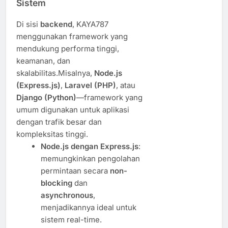
Sistem
Di sisi
backend
, KAYA787
menggunakan framework yang
mendukung performa tinggi,
keamanan, dan
skalabilitas.Misalnya,
Node.js
(Express.js)
,
Laravel (PHP)
, atau
Django (Python)
—framework yang
umum digunakan untuk aplikasi
dengan trafik besar dan
kompleksitas tinggi.
Node.js dengan Express.js
:
memungkinkan pengolahan
permintaan secara
non-
blocking
dan
asynchronous
,
menjadikannya ideal untuk
sistem real-time.