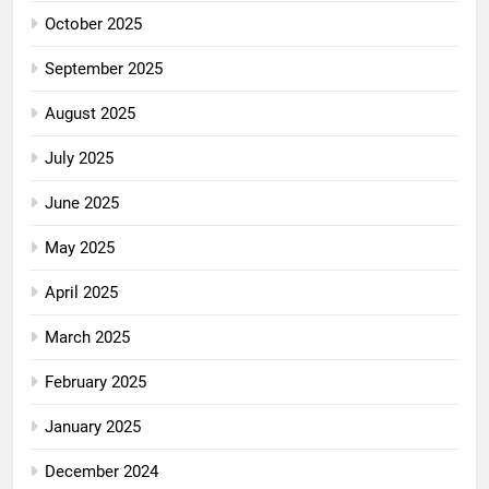
October 2025
September 2025
August 2025
July 2025
June 2025
May 2025
April 2025
March 2025
February 2025
January 2025
December 2024