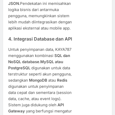
JSON
.Pendekatan ini memisahkan
logika bisnis dari antarmuka
pengguna, memungkinkan sistem
lebih mudah diintegrasikan dengan
aplikasi eksternal atau mobile app.
4. Integrasi Database dan API
Untuk penyimpanan data, KAYA787
menggunakan kombinasi
SQL dan
NoSQL database
.
MySQL atau
PostgreSQL
digunakan untuk data
terstruktur seperti akun pengguna,
sedangkan
MongoDB
atau
Redis
digunakan untuk penyimpanan
data cepat dan sementara (session
data, cache, atau event logs).
Sistem juga didukung oleh
API
Gateway
yang berfungsi mengatur