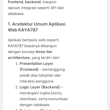
frontend
,
backend
, maupun
lapisan integrasi seperti API dan
database.
1. Arsitektur Umum Aplikasi
Web KAYA787
Aplikasi berbasis web seperti
KAYA787 biasanya dibangun
dengan konsep
three-tier
architecture
, yang terdiri dari:
Presentation Layer
(Frontend)
– bertanggung
jawab atas tampilan dan
interaksi pengguna.
Logic Layer (Backend)
–
menangani logika bisnis,
otentikasi, serta komunikasi
dengan database.