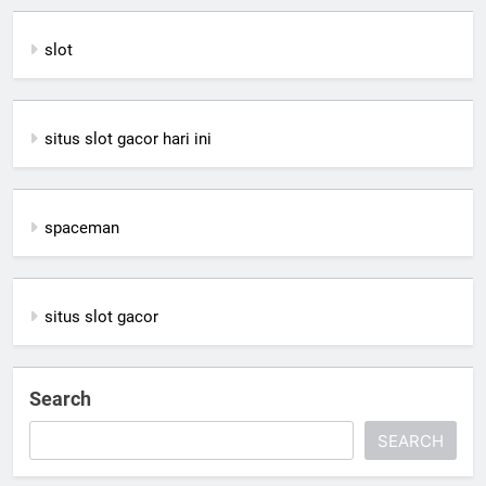
slot
situs slot gacor hari ini
spaceman
situs slot gacor
Search
SEARCH