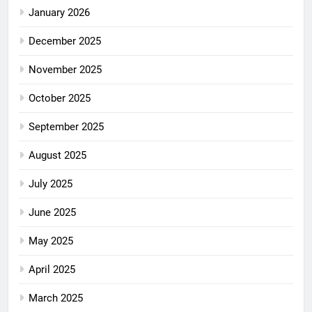
January 2026
December 2025
November 2025
October 2025
September 2025
August 2025
July 2025
June 2025
May 2025
April 2025
March 2025