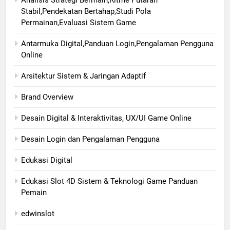
Stabil,Pendekatan Bertahap,Studi Pola
Permainan,Evaluasi Sistem Game
Antarmuka Digital,Panduan Login,Pengalaman Pengguna
Online
Arsitektur Sistem & Jaringan Adaptif
Brand Overview
Desain Digital & Interaktivitas, UX/UI Game Online
Desain Login dan Pengalaman Pengguna
Edukasi Digital
Edukasi Slot 4D Sistem & Teknologi Game Panduan
Pemain
edwinslot