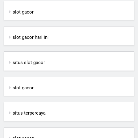
slot gacor
slot gacor hari ini
situs slot gacor
slot gacor
situs terpercaya