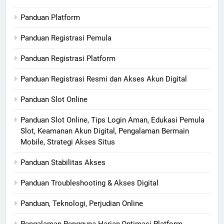
Panduan Platform
Panduan Registrasi Pemula
Panduan Registrasi Platform
Panduan Registrasi Resmi dan Akses Akun Digital
Panduan Slot Online
Panduan Slot Online, Tips Login Aman, Edukasi Pemula
Slot, Keamanan Akun Digital, Pengalaman Bermain
Mobile, Strategi Akses Situs
Panduan Stabilitas Akses
Panduan Troubleshooting & Akses Digital
Panduan, Teknologi, Perjudian Online
Pengalaman Pengguna Harian,Optimasi Platform