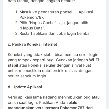
data utama, dengan langkah berikut:
Masuk ke pengaturan ponsel → Aplikasi →
Pokemon787.
Pilih “Hapus Cache” saja, jangan pilih
“Hapus Data”.
Restart aplikasi dan coba login kembali.
c. Periksa Koneksi Internet
Koneksi yang tidak stabil bisa memicu error login
yang tampak seperti bug. Gunakan jaringan
Wi-Fi
stabil
atau koneksi seluler dengan sinyal kuat
untuk memastikan data tersinkronisasi dengan
server sebelum login.
d. Update Aplikasi
Versi aplikasi lama kadang menimbulkan bug atau
crash saat login. Pastikan Anda
selalu
menggunakan versi terbaru Pokemon787
dari