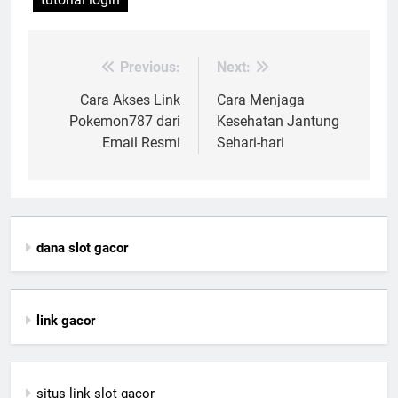
Previous:
Next:
Post
navigation
Cara Akses Link
Cara Menjaga
Pokemon787 dari
Kesehatan Jantung
Email Resmi
Sehari-hari
dana slot gacor
link gacor
situs link slot gacor