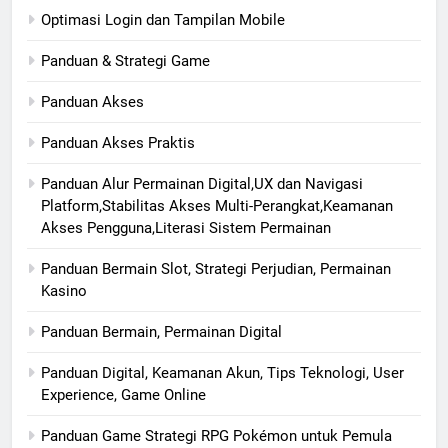
Optimasi Login dan Tampilan Mobile
Panduan & Strategi Game
Panduan Akses
Panduan Akses Praktis
Panduan Alur Permainan Digital,UX dan Navigasi
Platform,Stabilitas Akses Multi-Perangkat,Keamanan
Akses Pengguna,Literasi Sistem Permainan
Panduan Bermain Slot, Strategi Perjudian, Permainan
Kasino
Panduan Bermain, Permainan Digital
Panduan Digital, Keamanan Akun, Tips Teknologi, User
Experience, Game Online
Panduan Game Strategi RPG Pokémon untuk Pemula