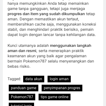
hanya memungkinkan Anda tetap memainkan
game tanpa gangguan, tetapi juga menjaga
progres dan item yang sudah dikumpulkan
tetap
aman. Dengan memastikan akun tertaut,
membersihkan cache saja, menggunakan koneksi
stabil, dan menghindari praktik berisiko, pemain
dapat login dengan lancar tanpa kehilangan data.
Kunci utamanya adalah
menggunakan langkah
aman dan resmi
, serta menerapkan praktik
keamanan akun yang baik agar pengalaman
bermain Pokemon787 selalu menyenangkan dan
bebas risiko.
Tagged:
data akun
login aman
panduan game
penyimpanan progres
Pokemon787
tips game online
tutorial login