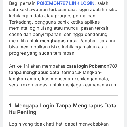
Bagi pemain
POKEMON787 LINK LOGIN
, salah
satu kekhawatiran terbesar saat login adalah risiko
kehilangan data atau progres permainan.
Terkadang, pengguna panik ketika aplikasi
meminta login ulang atau muncul pesan terkait
cache dan penyimpanan, sehingga cenderung
memilih untuk
menghapus data
. Padahal, cara ini
bisa menimbulkan risiko kehilangan akun atau
progres yang sudah tersimpan.
Artikel ini akan membahas
cara login Pokemon787
tanpa menghapus data
, termasuk langkah-
langkah aman, tips mencegah kehilangan data,
serta rekomendasi untuk menjaga keamanan akun.
1. Mengapa Login Tanpa Menghapus Data
Itu Penting
Login yang tidak hati-hati dapat menyebabkan